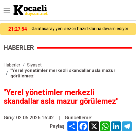
20:34:26
Özel uçuş okuluna ait eğitim uçağı pistten çıktı: Pilot öğrenci yaralandı
HABERLER
Haberler
Siyaset
"Yerel yönetimler merkezli skandallar asla mazur
görülemez"
"Yerel yönetimler merkezli
skandallar asla mazur görülemez"
Giriş: 02.06.2026 16:42
|
Güncelleme:
Share
Facebook
X
WhatsApp
Linked
T
Paylaş