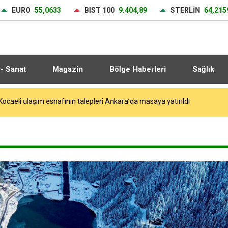
EURO
55,0633
BIST 100
9.404,89
STERLİN
64,215
r- Sanat
Magazin
Bölge Haberleri
Sağlık
Kocaeli ulaşım esnafının talepleri Ankara’da masaya yatırıldı