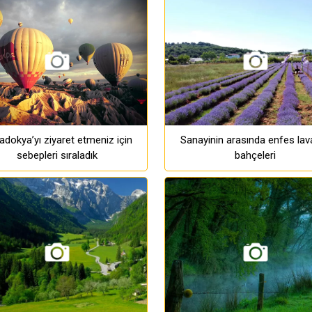
dokya’yı ziyaret etmeniz için
Sanayinin arasında enfes lav
sebepleri sıraladık
bahçeleri