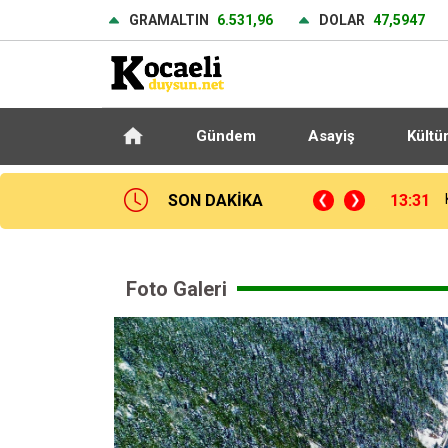
GRAMALTIN
6.531,96
DOLAR
47,5947
Gündem
Asayiş
Kültü
SON DAKİKA
13:31
Foto Galeri