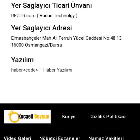
Yer Saglayıcı Ticari Ünvanı
REGTR.com
( Budun Technolgy )
Yer Saglayıcı Adresi
Elmasbahçeler Mah Ali Ferruh Yücel Caddesi No:48 13,
16000 Osmangazi/Bursa
Yazılım
haber<code>
–
Haber Yazılımı
Künye
Gizlilik Politikası
Video Galeri
Nöbetçi Eczaneler
Namaz Vakitleri