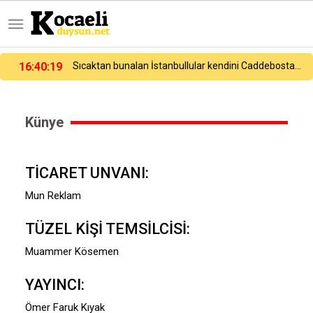
16:40:19
Sıcaktan bunalan İstanbullular kendini Caddebostan Sahili’ne attı
Künye
TİCARET UNVANI:
Mun Reklam
TÜZEL KİŞİ TEMSİLCİSİ:
Muammer Kösemen
YAYINCI:
Ömer Faruk Kıyak