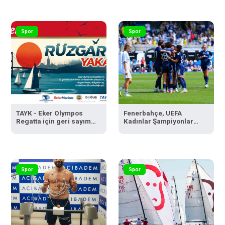
Spor
Spor
TAYK - Eker Olympos
Fenerbahçe, UEFA
Regatta için geri sayım
Kadınlar Şampiyonlar
başladı
Ligi’ne galibiyetle
başladı
Spor
Spor