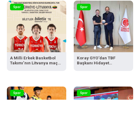
Spor
Spor
A Milli Erkek Basketbol
Koray GYO’dan TBF
Takımı’nın Litvanya maçı
Başkanı Hidayet
biletleri satışta
Türkoğlu’na ziyaret
Spor
Spor