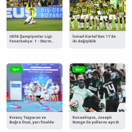
UEFA Şampiyonlar Ligi:
İsmail Kartal’dan 11’de
Fenerbahçe: 1 - Sturm
iki değişiklik
Graz: 0 (Maç devam
ediyor)
Spor
Spor
Kıvanç Taşyaran ve
Kocaelispor, Joseph
Buğra Ünal, yarı finalde
Nonge ile yollarını ayırdı