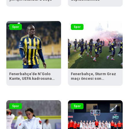
Spor
Spor
Fenerbahçe’de N’Golo
Fenerbahçe, Sturm Graz
Kante, UEFA kadrosuna
maçı öncesi son
eklendi
antrenmanını taraftara
açık yaptı
Spor
Spor