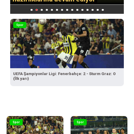
ya
1
2
3
4
5
6
7
8
9
10
11
12
13
14
15
Spor
UEFA Şampiyonlar Ligi: Fenerbahçe: 2 - Sturm Graz: 0
(İlk yarı)
Spor
Spor