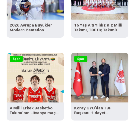
2026 Avrupa Büyükler
16 Yaş Altı Yıldız Kız Milli
Modern Pentatlon
Takımı, TBF Üç Takımlı
Şampiyonası’nda İlke
Turnuvaya galibiyetle
Özyüksel Mihrioğlu ve
başladı
Sıdal Aslan, yarı finalde
Spor
Spor
A Milli Erkek Basketbol
Koray GYO’dan TBF
Takımı’nın Litvanya maçı
Başkanı Hidayet
biletleri satışta
Türkoğlu’na ziyaret