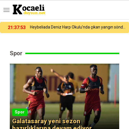
Heybeliada Deniz Harp Okulu’nda çıkan yangın söndürüldü
21:27:54
Galatasaray yeni sezon hazırlıklarına devam ediyor
Spor
Spor
S
Real Madrid, Yan Diomande’yi
Ka
duyurdu
ik