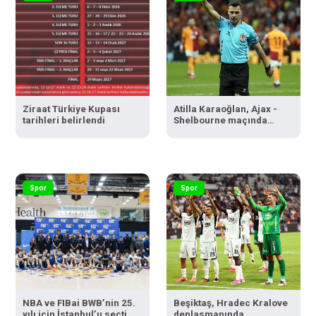
Ziraat Türkiye Kupası
Atilla Karaoğlan, Ajax -
tarihleri belirlendi
Shelbourne maçında
düdük çalacak
Spor
Spor
NBA ve FIBai BWB’nin 25.
Beşiktaş, Hradec Kralove
yılı için İstanbul’u seçti
deplasmanında