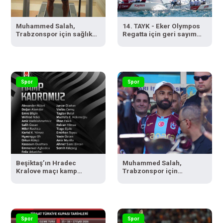
Muhammed Salah,
14. TAYK - Eker Olympos
Trabzonspor için sağlık
Regatta için geri sayım
kontrolünden geçti
başladı
Spor
Spor
Beşiktaş’ın Hradec
Muhammed Salah,
Kralove maçı kamp
Trabzonspor için
kadrosu belli oldu
İstanbul’da
Spor
Spor