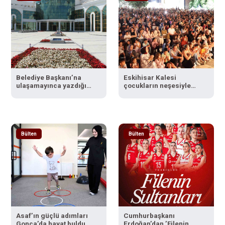
Belediye Başkanı’na
Eskihisar Kalesi
ulaşamayınca yazdığı
çocukların neşesiyle
şikayet ile gündem oldu
şenlendi
Bülten
Bülten
Asaf’ın güçlü adımları
Cumhurbaşkanı
Gonca’da hayat buldu
Erdoğan’dan ’Filenin