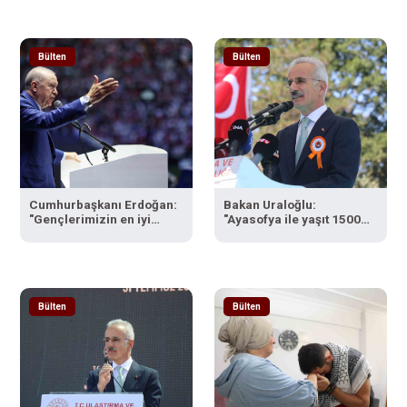
kalmaya razı olanlar
tarafından
gerçekleştirildi"
Bülten
Bülten
Cumhurbaşkanı Erdoğan:
Bakan Uraloğlu:
"Gençlerimizin en iyi
"Ayasofya ile yaşıt 1500
şekilde yetişmeniz için
yıllık Sangarios
tüm gücümüzle
Köprüsü’nü şehrimizin
çalışıyoruz"
simgesi olarak yeniden
canlandırdık"
Bülten
Bülten