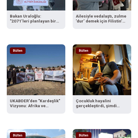
Bakan Uraloğlu:
Ailesiyle vedalaştı, zulme
"2071’leri planlayan bir
’dur’ demek için Filistin’e
Türkiye’ye geldik"
yola çıktı
Bülten
Bülten
UKABDER’den "Kardeşlik"
Çocukluk hayalini
Vizyonu: Afrika ve
gerçekleştirdi, şimdi
Asya’da 47 kalıcı eserle
geleceğin neyzenlerini
yeni bir dünya inşa
yetiştiriyor
ediliyor
Bülten
Bülten