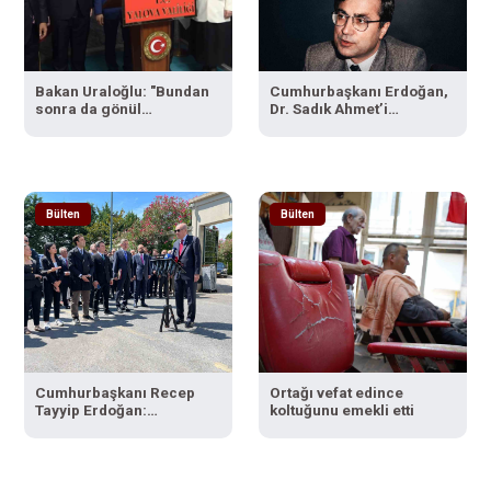
Bakan Uraloğlu: "Bundan
Cumhurbaşkanı Erdoğan,
sonra da gönül
Dr. Sadık Ahmet’i
köprülerini daha da
vefatının 31’inci yılında
güçlendireceğiz"
andı
Bülten
Bülten
Cumhurbaşkanı Recep
Ortağı vefat edince
Tayyip Erdoğan:
koltuğunu emekli etti
"Ayasofya’yı yeniden
ibadete açmak bize nasip
oldu"