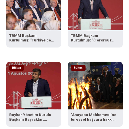
TBMM Başkanı
TBMM Başkanı
Kurtulmuş: "Türkiye’de
Kurtulmuş: "(Terörsüz
yeni bir dönemin
Türkiye) Önümüzdeki
kapılarını sonuna kadar
hafta bu sürecin önemli
açıyoruz"
ayaklarından birisi olan
yasa teklifi TBMM’ye
gelecek"
Bülten
Bülten
Baykar Yönetim Kurulu
"Anayasa Mahkemesi’ne
Başkanı Bayraktar:
bireysel başvuru hakkı
"Büyük ve önemli eserler
bir devrimdir"
konfor alanının dışında