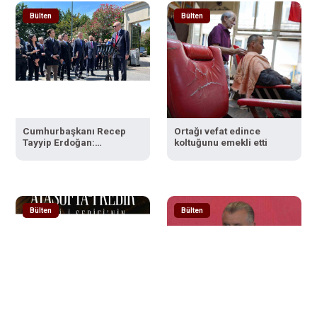
Bülten
Bülten
Cumhurbaşkanı Recep
Ortağı vefat edince
Tayyip Erdoğan:
koltuğunu emekli etti
"Ayasofya’yı yeniden
ibadete açmak bize nasip
oldu"
Bülten
Bülten