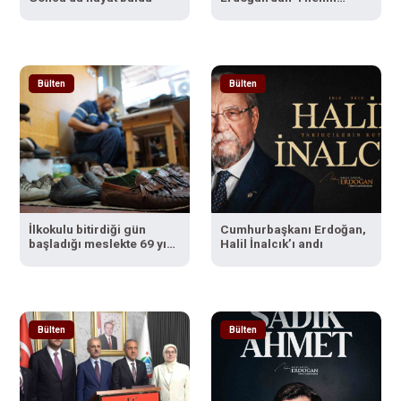
Sultanları’na tebrik
Bülten
Bülten
İlkokulu bitirdiği gün
Cumhurbaşkanı Erdoğan,
başladığı meslekte 69 yılı
Halil İnalcık’ı andı
devirdi
Bülten
Bülten