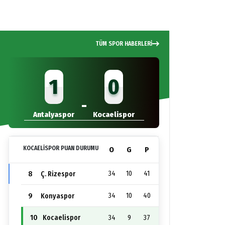
TÜM SPOR HABERLERİ
1
0
-
Antalyaspor
Kocaelispor
KOCAELİSPOR PUAN DURUMU
O
G
P
8
34
10
41
Ç. Rizespor
9
34
10
40
Konyaspor
10
34
9
37
Kocaelispor