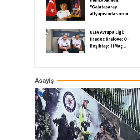
"Galatasaray
altyapısında sorun
olduğunu
düşünmüyorum"
UEFA Avrupa Ligi:
Hradec Kralove: 0 -
Beşiktaş: 1 (Maç
sonucu)
Asayiş