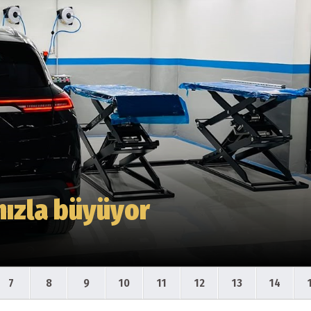
hızla büyüyor
7
8
9
10
11
12
13
14