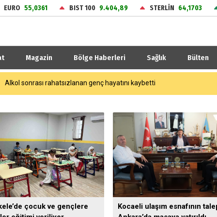
EURO
55,0361
BIST 100
9.404,89
STERLİN
64,1703
at
Magazin
Bölge Haberleri
Sağlık
Bülten
Tavşancıl’a yeni sosyal tesis
kele’de çocuk ve gençlere
Kocaeli ulaşım esnafının tale