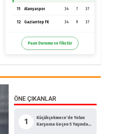
11
34
7
37
Alanyaspor
12
34
9
37
Gaziantep FK
Puan Durumu ve Fikstür
ÖNE ÇIKANLAR
Küçükçekmece’de Yolun
1
Karşısına Geçen 5 Yaşındaki
Çocuğa Motosiklet Çarptı