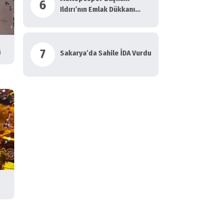
6
Ildırı’nın Emlak Dükkanı
Kurşunlandı: 1 Yaralı
7
i
Sakarya’da Sahile İDA Vurdu
sı