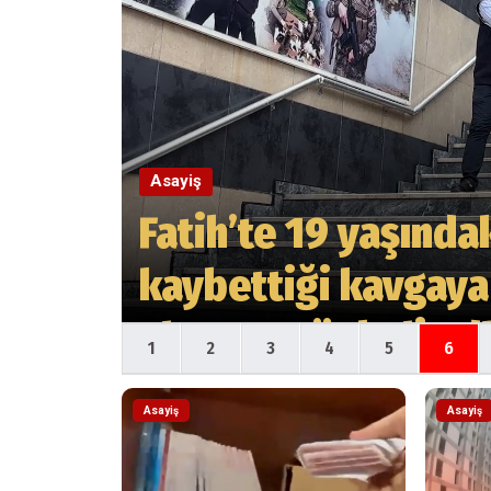
Asayiş
Fatih’te 19 yaşında
kaybettiği kavgaya 
alınan 8 şüpheli ad
1
2
3
4
5
6
Asayiş
Asayiş