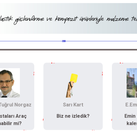
rı Kart
E.Emin Öztürk
Abdurr
e izledik?
Emin Öztürk’ün
Papat
kaleminden…