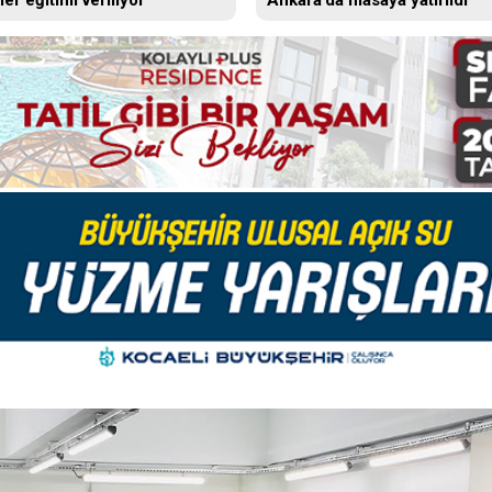
er eğitimi veriliyor
Ankara’da masaya yatırıldı