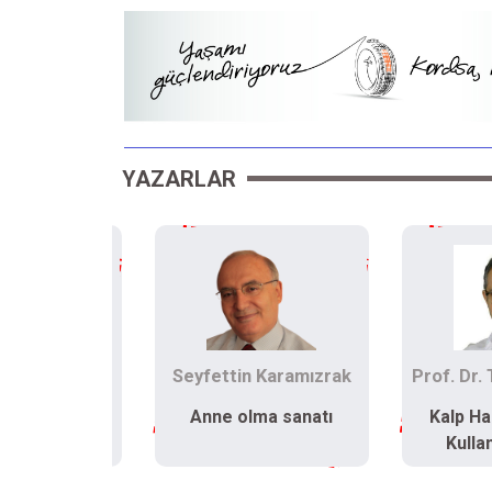
YAZARLAR
n Karamızrak
Prof. Dr. Tuğrul Norgaz
Sa
lma sanatı
Kalp Hastaları Araç
Biz n
Kullanabilir mi?