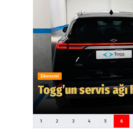
Ekonomi
Togg’un servis ağı 
1
2
3
4
5
6