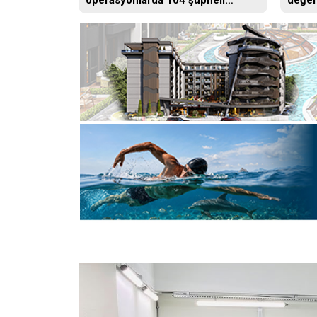
operasyonlarda 104 şüpheli
değerl
gözaltına alındı