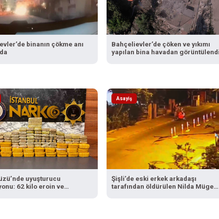
evler’de binanın çökme anı
Bahçelievler’de çöken ve yıkımı
da
yapılan bina havadan görüntülend
Asayiş
üzü’nde uyuşturucu
Şişli’de eski erkek arkadaşı
onu: 62 kilo eroin ve
tarafından öldürülen Nilda Müge
tamin ele geçirildi
cinayetine ilişkin güvenlik kamera
görüntüsü ortaya çıktı