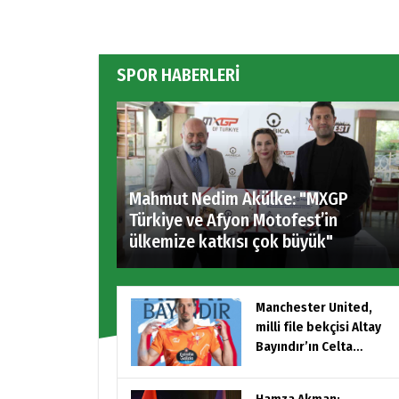
SPOR HABERLERİ
Mahmut Nedim Akülke: "MXGP
Türkiye ve Afyon Motofest’in
ülkemize katkısı çok büyük"
Manchester United,
milli file bekçisi Altay
Bayındır’ın Celta
Vigo’ya kiralandığını
açıkladı.
Hamza Akman: