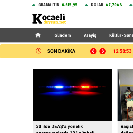
GRAMALTIN
6.615,95
DOLAR
47,7048
Gündem
Asayiş
Kültür- San
SON DAKİKA
12:32:26
30 ilde DEAŞ’a yönelik
Başis