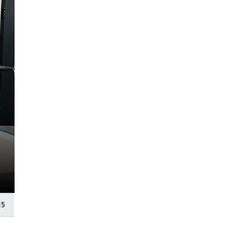
Genel
Kocaeli'de şehir içi traf
rahatlatacak imza
15