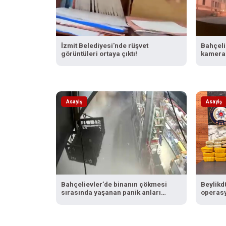
İzmit Belediyesi'nde rüşvet
Bahçeli
görüntüleri ortaya çıktı!
kamera
Asayiş
Asayiş
Bahçelievler’de binanın çökmesi
Beylikd
sırasında yaşanan panik anları
operasy
kamerada
metamfe