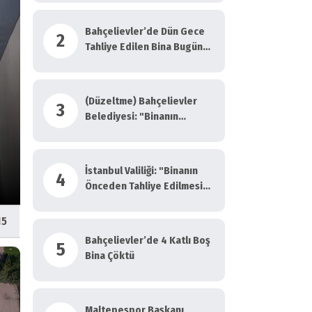
Bahçelievler’de Dün Gece
2
Tahliye Edilen Bina Bugün
Çöktü
(Düzeltme) Bahçelievler
3
Asayiş
Belediyesi: "Binanın
Önceden Tahliye Edilmesi
İzmit Belediyesi soruşt
Nedeniyle Ilk Belirlemelere
Göre Herhangi Bir Can Kaybı
İstanbul Valiliği: "Binanın
Paşa Naipoğlu tutukland
4
Veya Yaralanma
Önceden Tahliye Edilmesi
Bulunmamaktadır"
Nedeniyle Ilk Belirlemelere
Göre Herhangi Bir Can Kaybı
15
Veya Yaralanma
Bahçelievler’de 4 Katlı Boş
5
Bulunmamaktadır"
Bina Çöktü
Maltepespor Başkanı