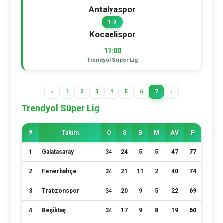
Antalyaspor
1-0
Kocaelispor
17:00
Trendyol Süper Lig
‹
1
2
3
4
5
6
7
›
Trendyol Süper Lig
#
Takım
O
G
B
M
AV
P
1
Galatasaray
34
24
5
5
47
77
2
Fenerbahçe
34
21
11
2
40
74
3
Trabzonspor
34
20
9
5
22
69
4
Beşiktaş
34
17
9
8
19
60