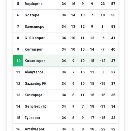
5
Başakşehir
34
16
9
9
23
57
6
Göztepe
34
14
13
7
10
55
7
Samsunspor
34
13
12
9
1
51
8
Ç. Rizespor
34
10
11
13
-6
41
9
Konyaspor
34
10
10
14
-7
40
10
Kocaelispor
34
9
10
15
-12
37
11
Alanyaspor
34
7
16
11
0
37
12
Gaziantep FK
34
9
10
15
-15
37
13
Kasımpaşa
34
8
11
15
-16
35
14
Gençlerbirliği
34
9
7
18
-11
34
15
Eyüpspor
34
8
9
17
-15
33
16
Antalyaspor
34
8
8
18
-22
32