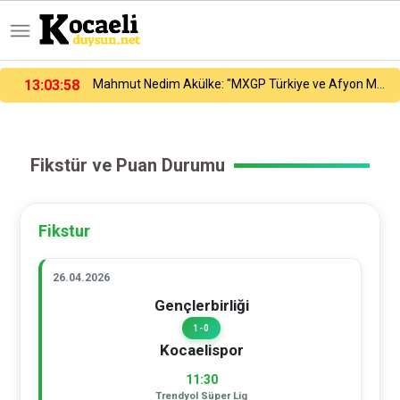
13:03:58
Mahmut Nedim Akülke: "MXGP Türkiye ve Afyon Motofest’in ülkemize katkısı çok büyük"
Fikstür ve Puan Durumu
Fikstur
26.04.2026
Gençlerbirliği
1-0
Kocaelispor
11:30
Trendyol Süper Lig