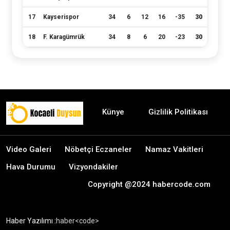
17
Kayserispor
34
6
12
16
-35
30
18
F. Karagümrük
34
8
6
20
-23
30
Künye
Gizlilik Politikası
Video Galeri
Nöbetçi Eczaneler
Namaz Vakitleri
Hava Durumu
Vizyondakiler
Copyright @2024 habercode.com
Haber Yazılımı :
haber<code>