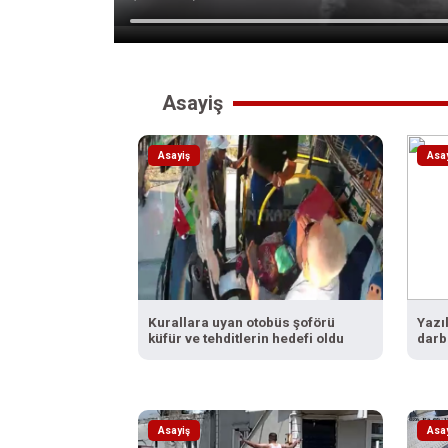
Asayiş
Asayiş
Asa
Kurallara uyan otobüs şoförü
Yazı
küfür ve tehditlerin hedefi oldu
darb
Asayiş
Asa