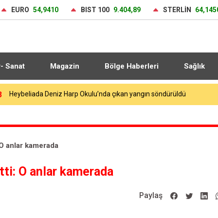
EURO
54,9410
BIST 100
9.404,89
STERLİN
64,145
r- Sanat
Magazin
Bölge Haberleri
Sağlık
3
Heybeliada Deniz Harp Okulu’nda çıkan yangın söndürüldü
 O anlar kamerada
tti: O anlar kamerada
Paylaş