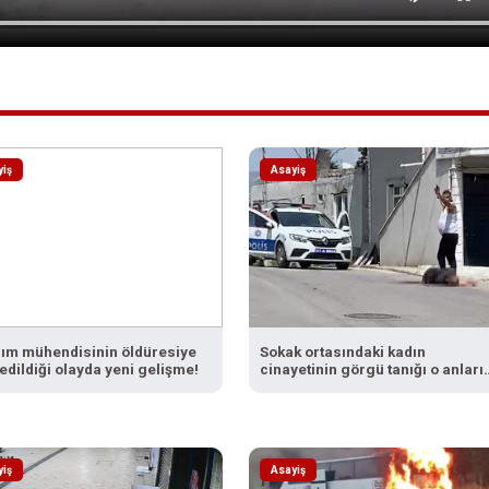
yiş
Asayiş
lım mühendisinin öldüresiye
Sokak ortasındaki kadın
edildiği olayda yeni gelişme!
cinayetinin görgü tanığı o anları
anlattı
yiş
Asayiş