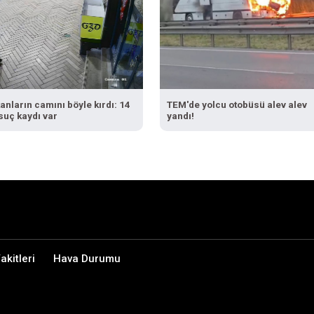
anların camını böyle kırdı: 14
TEM'de yolcu otobüsü alev alev
 suç kaydı var
yandı!
kitleri
Hava Durumu