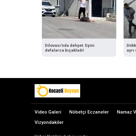
Dilovası'nda dehşet: Eşini
Dükk
defalarca bıçakladı!
ayrı
Video Galeri
Nöbetçi Eczaneler
Namaz Va
Vizyondakiler