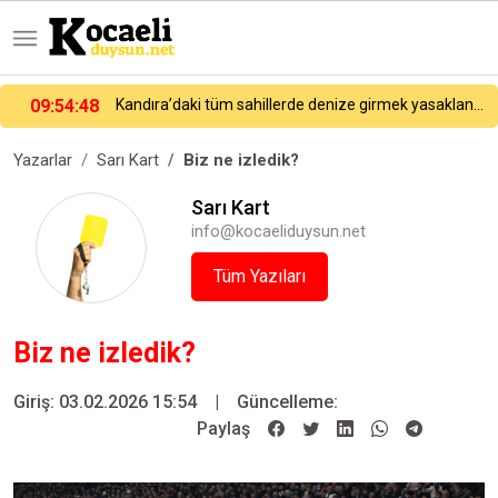
09:54:48
Kandıra’daki tüm sahillerde denize girmek yasaklandı
Yazarlar
Sarı Kart
Biz ne izledik?
Sarı Kart
info@kocaeliduysun.net
Tüm Yazıları
Biz ne izledik?
Giriş: 03.02.2026 15:54
|
Güncelleme:
Paylaş