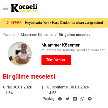
Heybeliada Deniz Harp Okulu’nda çıkan yangın söndürüldü
21:27:54
Galatasaray yeni sezon hazırlıklarına devam ediyor
Yazarlar
Muammer Kösemen
Bir gülme meselesi
Muammer Kösemen
muammer.kosemen@kocalieduysun.net
Tüm Yazıları
Bir gülme meselesi
Giriş: 30.01.2026
|
Güncelleme: 30.01.2026
11:54
14:53
Paylaş