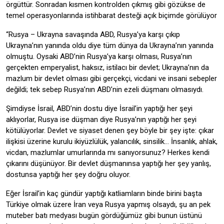
örgüttür. Sonradan kısmen kontrolden çıkmış gibi gözükse de
temel operasyonlarında istihbarat desteği açık biçimde görülüyor
“Rusya – Ukrayna savaşında ABD, Rusya’ya karşı çıkıp
Ukrayna’nın yanında oldu diye tüm dünya da Ukrayna’nın yanında
olmuştu. Oysaki ABD’nin Rusya’ya karşı olması, Rusya’nın
gerçekten emperyalist, haksız, istilacı bir devlet; Ukrayna’nın da
mazlum bir devlet olması gibi gerçekçi, vicdani ve insani sebepler
değildi; tek sebep Rusya’nın ABD’nin ezeli düşmanı olmasıydı.
Şimdiyse İsrail, ABD’nin dostu diye İsrail’in yaptığı her şeyi
aklıyorlar, Rusya ise düşman diye Rusya’nın yaptığı her şeyi
kötülüyorlar. Devlet ve siyaset denen şey böyle bir şey işte: çıkar
ilişkisi üzerine kurulu ikiyüzlülük, yalancılık, sinsilik… İnsanlık, ahlak,
vicdan, mazlumlar umurlarında mı sanıyorsunuz? Herkes kendi
çıkarını düşünüyor. Bir devlet düşmanınsa yaptığı her şey yanlış,
dostunsa yaptığı her şey doğru oluyor.
Eğer İsrail’in kaç gündür yaptığı katliamların binde birini başta
Türkiye olmak üzere İran veya Rusya yapmış olsaydı, şu an pek
muteber batı medyası bugün gördüğümüz gibi bunun üstünü