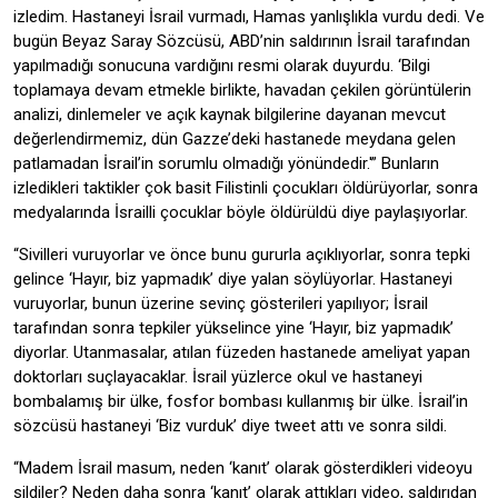
izledim. Hastaneyi İsrail vurmadı, Hamas yanlışlıkla vurdu dedi. Ve
bugün Beyaz Saray Sözcüsü, ABD’nin saldırının İsrail tarafından
yapılmadığı sonucuna vardığını resmi olarak duyurdu. ‘Bilgi
toplamaya devam etmekle birlikte, havadan çekilen görüntülerin
analizi, dinlemeler ve açık kaynak bilgilerine dayanan mevcut
değerlendirmemiz, dün Gazze’deki hastanede meydana gelen
patlamadan İsrail’in sorumlu olmadığı yönündedir.'” Bunların
izledikleri taktikler çok basit Filistinli çocukları öldürüyorlar, sonra
medyalarında İsrailli çocuklar böyle öldürüldü diye paylaşıyorlar.
“Sivilleri vuruyorlar ve önce bunu gururla açıklıyorlar, sonra tepki
gelince ‘Hayır, biz yapmadık’ diye yalan söylüyorlar. Hastaneyi
vuruyorlar, bunun üzerine sevinç gösterileri yapılıyor; İsrail
tarafından sonra tepkiler yükselince yine ‘Hayır, biz yapmadık’
diyorlar. Utanmasalar, atılan füzeden hastanede ameliyat yapan
doktorları suçlayacaklar. İsrail yüzlerce okul ve hastaneyi
bombalamış bir ülke, fosfor bombası kullanmış bir ülke. İsrail’in
sözcüsü hastaneyi ‘Biz vurduk’ diye tweet attı ve sonra sildi.
“Madem İsrail masum, neden ‘kanıt’ olarak gösterdikleri videoyu
sildiler? Neden daha sonra ‘kanıt’ olarak attıkları video, saldırıdan