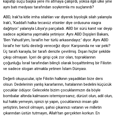
kapatıp suçu başka yere mi atmaya çalışırdı, yoksa ilgili ülke yine
aynı batı medyası tarafından soykırımla mı suçlanırdı?
ABD, Irak’ta kitle imha silahları var diyerek biyolojik silah yalanıyla
Irak’ı, ‘Kaddafi halka tecavüz etsinler diye ordusuna viagra
dağıtıyor.’ yalanıyla Libya’yı parçaladı. ABD bir sürü kanıt var deyip
sadece açıklama yapmakla yetiniyor. Aynı ABD Dışişleri Bakanı,
‘Ben Yahudi’yim, İsrail’in her türlü arkasındayız.’ diyor. Aynı ABD
İsrail’e her türlü desteği vereceğiz diyor. Karşısında ne var peki?
Üç tarafı karayla, bir tarafı denizle çevrilmiş. Dışarı hiçbir şekilde
çıkışı olmayan. İçeri de girişi çok zor olan, topraklarının
çoğunluğu İsrail tarafından bilinçli olarak boşalttırılmış bir Filistin
ve sadece slogan atmakla yetinen İslam Dünyası.
Değerli okuyucular, işte Filistin halkının yaşadıkları bize ders
olsun. Dedelerinin yanlış kararlarının, hatalarının bedelini küçücük
çocuklar ödüyor. Gelecekte bizim çocuklarımızın da böyle
bombalar altında kalmasını istemiyorsanız, dürüst olun, adil olun,
kul hakkı yemeyin, işinizi iyi yapın, çocuklarınızı insan gibi
yetiştirin, bencil olmayın, şahsi çıkarınızı vatanın ve milletin
çıkarından üstün tutmayın, Allah’tan gerçekten korkun. En