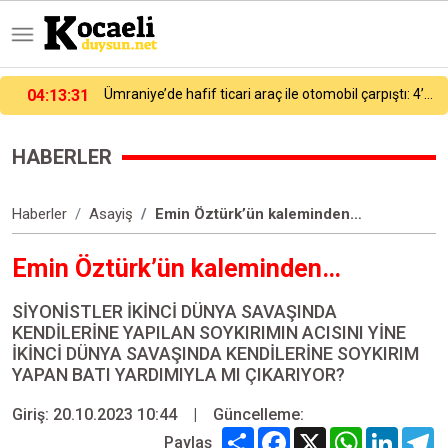
04:13:31
Ümraniye’de hafif ticari araç ile otomobil çarpıştı: 4’ü ağır, 6 yaralı
HABERLER
Haberler
Asayiş
Emin Öztürk’ün kaleminden…
Emin Öztürk’ün kaleminden…
SİYONİSTLER İKİNCİ DÜNYA SAVAŞINDA
KENDİLERİNE YAPILAN SOYKIRIMIN ACISINI YİNE
İKİNCİ DÜNYA SAVAŞINDA KENDİLERİNE SOYKIRIM
YAPAN BATI YARDIMIYLA MI ÇIKARIYOR?
Giriş: 20.10.2023 10:44
|
Güncelleme:
Share
Facebook
X
WhatsApp
Linked
T
Paylaş