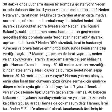
30 dakika önce Lübnan’a düşen bir bombayı gösteriyor? Neden
ortada dolaşan tüm İsrail yanlısı videolar eski tarihlere ait? Neden
Netanyahu tarafından 14 Ekim’de tekrardan atanan dijital medya
sorumlusu, söz konusu bombalamayı ‘teröristleri hedef aldık’
diyerek savunduktan sonra tweeti sildi? Neden İsrail İçişleri
Bakanlığı, saldırıdan hemen sonra hastane adını geçirmeden
gerçekleştirdiği bombalamada ‘teröristleri hedef aldık’ diyerek
açıklamada bulundu? Neden DSÖ sözcüsü, İsrail’in hastaneyi
vuracağı ve oraya tahliye emri gittiği konusunda kendilerine bilgi
verdiğini açıkladı? Madem gerçekten de İsrail yapmadı, neden
yalan söylüyorlar? İsrail’in ilk açıklamalarıyla çelişen iddiasına
göre Hamas füzesi hastaneye 50-60 metre uzaktan mezarlığın
içinden ateşlenmiş. Nasıl oluyor da bu füze hedefinden sapıp
hemen 50-60 metre arkasını vuruyor? Hamas yapmış olsaydı,
emin olun İsrail tüm dünyanın gözü önüne sermek için günlerce
düşen roketin uydu görüntülerini yayınlardı. “Uydurabilecekleri
veriler yok ellerinde tıpkı Biden’ın geçenlerde Hamas, 40 bebeğin
kafasını kesti yalanını kanıtlayamadıkları ve yalanlamak zorunda
kaldıkları gibi. Bu arada Hamas da çok masum değil Hamas, İsrail
tarafından El Fetih’e alternatif olarak tasarlanarak üretilmiş bir