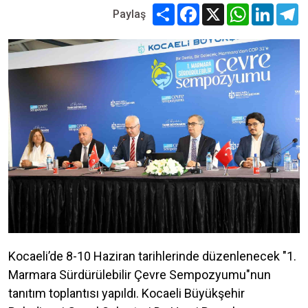
Share
Facebook
X
WhatsApp
Linked
T
Paylaş
Kocaeli’de 8-10 Haziran tarihlerinde düzenlenecek "1.
Marmara Sürdürülebilir Çevre Sempozyumu"nun
tanıtım toplantısı yapıldı. Kocaeli Büyükşehir