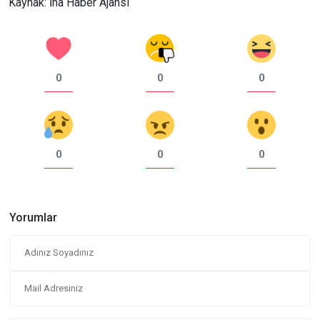
Kaynak: İha Haber Ajansı
0
0
0
0
0
0
Yorumlar