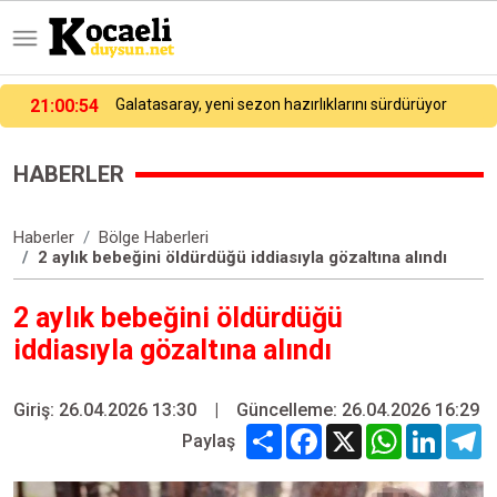
19:54:04
Kocaeli’de 3 araçlı zincirleme kaza: Sürücüler yara almadan kurtuldu
HABERLER
Haberler
Bölge Haberleri
2 aylık bebeğini öldürdüğü iddiasıyla gözaltına alındı
2 aylık bebeğini öldürdüğü
iddiasıyla gözaltına alındı
Giriş: 26.04.2026 13:30
|
Güncelleme: 26.04.2026 16:29
Share
Facebook
X
WhatsApp
Linked
T
Paylaş