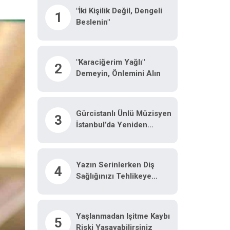
"İki Kişilik Değil, Dengeli
1
Beslenin"
"Karaciğerim Yağlı"
2
Demeyin, Önlemini Alın
Gürcistanlı Ünlü Müzisyen
3
İstanbul’da Yeniden
Hayata Tutundu: "Hayatımı
Kurtaran Türk Doktorum
Için Tiflis’te Sahneye
Yazın Serinlerken Diş
4
Çıkacağım"
Sağlığınızı Tehlikeye
Atmayın
Yaşlanmadan Işitme Kaybı
5
Riski Yaşayabilirsiniz