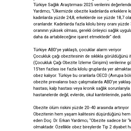
Türkiye Sağlık Araştırması 2025 verilerini değerle
Yardımcı, "Ülkemizde obezite kadınlarda erkeklere 
kadınlarda yüzde 24,8, erkeklerde ise yüzde 18,7 olarak
oranlarıdır. Kadınlarda fazla kilolu birey oranı yüzd
oranının yüksek olması, gerekli önleyici sağlık uy
daha da artabileceğine işaret etmektedir" dedi.
Türkiye ABD’ye yaklaştı, çocuklar alarm veriyor
Çocukluk çağı obezitesinin de sıklıkla görüldüğünü 
(Çocukluk Çağı Obezite İzleme Girişimi) verilerine g
15’ten fazlası ise fazla kilolu gruplarda yer almakt
obez kalıyor. Türkiye bu oranlarla OECD (Avrupa bölge
obezite prevalansı bazı çalışmalarda ABD’ye yaklaşan
hastası, kalp hastası veya kronik sağlık sorunlarıyl
hastanelerde değil; evlerde, okul kantinlerinde, park
Obezite ölüm riskini yüzde 20-40 arasında artırıyor
Obezitenin hem yaşam kalitesini düşürdüğünü hem d
eden Doç. Dr. Erkan Yardımcı, "Obezite sadece bir "
olmaktadır. Özellikle obez bireylerde Tip 2 diyabet ha