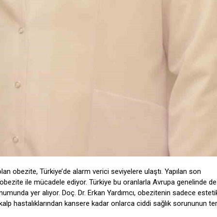
an obezite, Türkiye’de alarm verici seviyelere ulaştı. Yapılan son
i obezite ile mücadele ediyor. Türkiye bu oranlarla Avrupa genelinde de
numunda yer alıyor. Doç. Dr. Erkan Yardımcı, obezitenin sadece esteti
ını, kalp hastalıklarından kansere kadar onlarca ciddi sağlık sorununun t