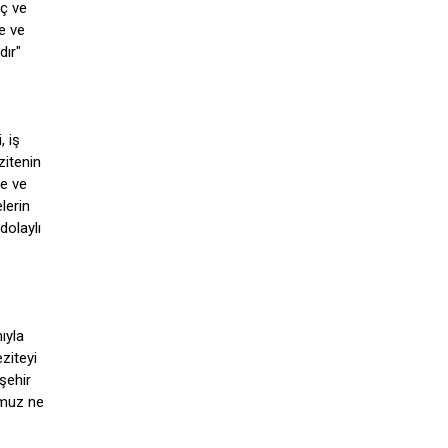
lç ve
e ve
dır"
, iş
zitenin
te ve
elerin
dolaylı
ıyla
ziteyi
şehir
umuz ne