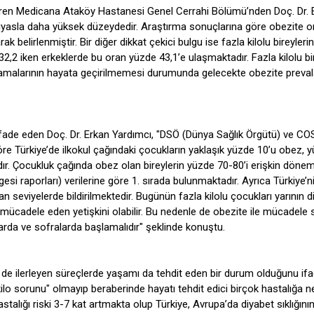
ndiren Medicana Ataköy Hastanesi Genel Cerrahi Bölümü’nden Doç. Dr. 
kıyasla daha yüksek düzeydedir. Araştırma sonuçlarına göre obezite o
 belirlenmiştir. Bir diğer dikkat çekici bulgu ise fazla kilolu bireylerin
e 32,2 iken erkeklerde bu oran yüzde 43,1’e ulaşmaktadır. Fazla kilolu bi
gulamalarının hayata geçirilmemesi durumunda gelecekte obezite preval
ifade eden Doç. Dr. Erkan Yardımcı, "DSÖ (Dünya Sağlık Örgütü) ve CO
öre Türkiye’de ilkokul çağındaki çocukların yaklaşık yüzde 10’u obez, 
adır. Çocukluk çağında obez olan bireylerin yüzde 70-80’i erişkin döne
si raporları) verilerine göre 1. sırada bulunmaktadır. Ayrıca Türkiye’n
 seviyelerde bildirilmektedir. Bugünün fazla kilolu çocukları yarının d
a mücadele eden yetişkini olabilir. Bu nedenle de obezite ile mücadele
larda ve sofralarda başlamalıdır" şeklinde konuştu.
e ilerleyen süreçlerde yaşamı da tehdit eden bir durum olduğunu if
kilo sorunu" olmayıp beraberinde hayatı tehdit edici birçok hastalığa 
stalığı riski 3-7 kat artmakta olup Türkiye, Avrupa’da diyabet sıklığını