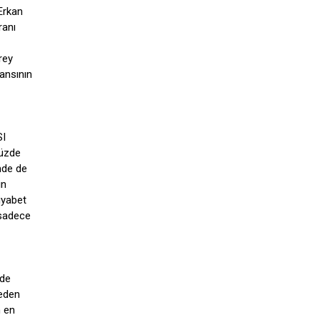
Erkan
ranı
rey
ansının
SI
yüzde
mde de
in
iyabet
 sadece
ade
neden
n en