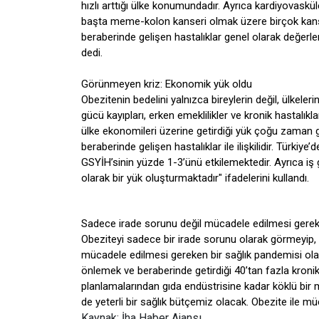
hızlı arttığı ülke konumundadır. Ayrıca kardiyovasküle
başta meme-kolon kanseri olmak üzere birçok kanser
beraberinde gelişen hastalıklar genel olarak değerle
dedi.
Görünmeyen kriz: Ekonomik yük oldu
Obezitenin bedelini yalnızca bireylerin değil, ülkeler
gücü kayıpları, erken emeklilikler ve kronik hastalıkl
ülke ekonomileri üzerine getirdiği yük çoğu zaman g
beraberinde gelişen hastalıklar ile ilişkilidir. Türkiy
GSYİH’sinin yüzde 1-3’ünü etkilemektedir. Ayrıca iş g
olarak bir yük oluşturmaktadır" ifadelerini kullandı.
Sadece irade sorunu değil mücadele edilmesi gere
Obeziteyi sadece bir irade sorunu olarak görmeyip, kr
mücadele edilmesi gereken bir sağlık pandemisi ola
önlemek ve beraberinde getirdiği 40’tan fazla kronik
planlamalarından gıda endüstrisine kadar köklü bir
de yeterli bir sağlık bütçemiz olacak. Obezite ile müc
Kaynak: İha Haber Ajansı