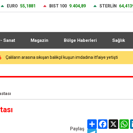
EURO
55,1881
BIST 100
9.404,89
STERLİN
64,413
r- Sanat
Magazin
Bölge Haberleri
Sağlık
2
Avcılar’da balık tutarken denize düşen kişi hayatını kaybetti
astası
tası
Share
Facebook
X
W
Paylaş
Telegram