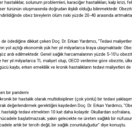
r hastalıklar, solunum problemleri, karaciğer hastalıkları, kalp krizi, fe
 türünün oluşmasında doğrudan ilişkili olduğu bilinmektedir. Obezit
ndirildiğinde obez bireylerin ölüm riski yüzde 20-40 arasında artmakta
in de ödediğine dikkat çeken Doç. Dr. Erkan Yardımcı, "Tedavi maliyetleri
arın yol açtığı ekonomik yük her yıl milyarlarca liraya ulaşmaktadır. Obe
öz ardı edilmektedir. Genel sağlık harcamalarının yüzde 5-10’u obezi
e’de her yıl milyarlarca TL maliyet olup, OECD verilerine göre obezite, ülk
ücü kaybı, erken emeklilik ve kronik hastalıkların tedavi maliyetleri de 
ken bir pandemi
onik bir hastalık olarak multidisipliner (çok yönlü) bir tedavi yaklaşım
rak değerlendirmek gerektiğini kaydeden Doç. Dr. Erkan Yardımcı, "Obe
 hastalığı tedavi etmekten 10 kat daha kolaydır. Okullardan sofralara, 
 mücadele başlatmazsak; yakın gelecekte ne üreten sağlıklı bir nüfus
adele artık bir tercih değil, bir sağlık zorunluluğudur" diye konuştu.