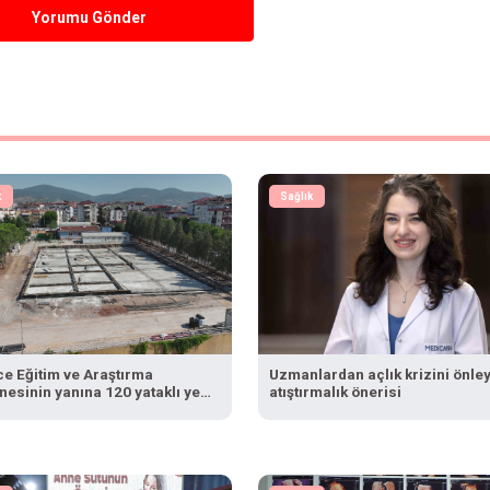
Yorumu Gönder
k
Sağlık
ce Eğitim ve Araştırma
Uzmanlardan açlık krizini önle
esinin yanına 120 yataklı yeni
atıştırmalık önerisi