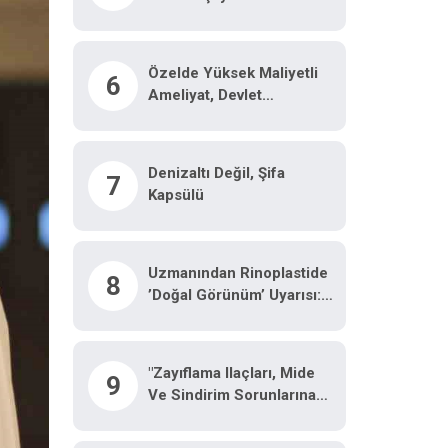
Özelde Yüksek Maliyetli
6
Ameliyat, Devlet
Hastanesinde Malzeme
Ücretine Yapılıyor
Denizaltı Değil, Şifa
7
Kapsülü
Uzmanından Rinoplastide
8
’doğal Görünüm’ Uyarısı:
"Ameliyat Olduğu Belli
Olmamalı"
"Zayıflama Ilaçları, Mide
9
Ve Sindirim Sorunlarına
Neden Olabilir"