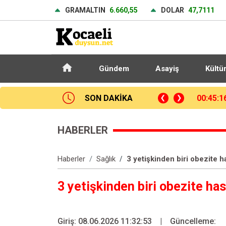
GRAMALTIN
6.660,55
DOLAR
47,7111
Gündem
Asayiş
Kültü
şan balıkçıl kuşun imdadına itfaiye yetişti
SON DAKİKA
00:24:2
HABERLER
Haberler
Sağlık
3 yetişkinden biri obezite h
3 yetişkinden biri obezite has
Giriş: 08.06.2026 11:32:53
|
Güncelleme: