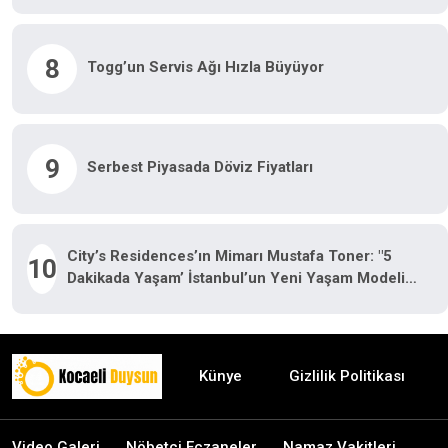
8
Togg’un Servis Ağı Hızla Büyüyor
9
Serbest Piyasada Döviz Fiyatları
City’s Residences’ın Mimarı Mustafa Toner: "5
10
Dakikada Yaşam’ İstanbul’un Yeni Yaşam Modeli
Oluyor"
Künye
Gizlilik Politikası
Video Galeri
Nöbetçi Eczaneler
Namaz Vakitleri