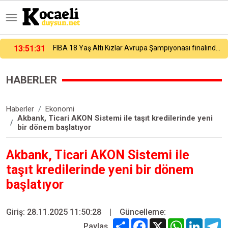
13:58:10
Arda Azkara ve James Mackinlay, Enka Open’da şampiyon
HABERLER
Haberler
Ekonomi
Akbank, Ticari AKON Sistemi ile taşıt kredilerinde yeni
bir dönem başlatıyor
Akbank, Ticari AKON Sistemi ile
taşıt kredilerinde yeni bir dönem
başlatıyor
Giriş: 28.11.2025 11:50:28
|
Güncelleme:
Share
Facebook
X
WhatsApp
Linked
T
Paylaş