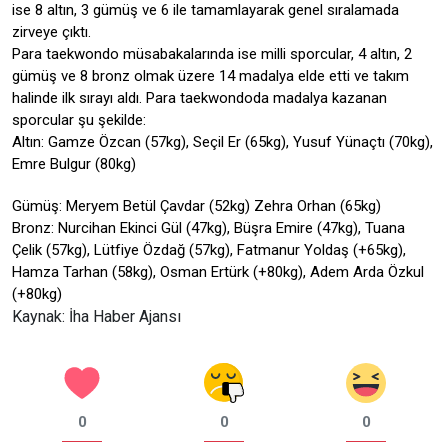
ise 8 altın, 3 gümüş ve 6 ile tamamlayarak genel sıralamada
zirveye çıktı.
Para taekwondo müsabakalarında ise milli sporcular, 4 altın, 2
gümüş ve 8 bronz olmak üzere 14 madalya elde etti ve takım
halinde ilk sırayı aldı. Para taekwondoda madalya kazanan
sporcular şu şekilde:
Altın: Gamze Özcan (57kg), Seçil Er (65kg), Yusuf Yünaçtı (70kg),
Emre Bulgur (80kg)
Gümüş: Meryem Betül Çavdar (52kg) Zehra Orhan (65kg)
Bronz: Nurcihan Ekinci Gül (47kg), Büşra Emire (47kg), Tuana
Çelik (57kg), Lütfiye Özdağ (57kg), Fatmanur Yoldaş (+65kg),
Hamza Tarhan (58kg), Osman Ertürk (+80kg), Adem Arda Özkul
(+80kg)
Kaynak: İha Haber Ajansı
0
0
0