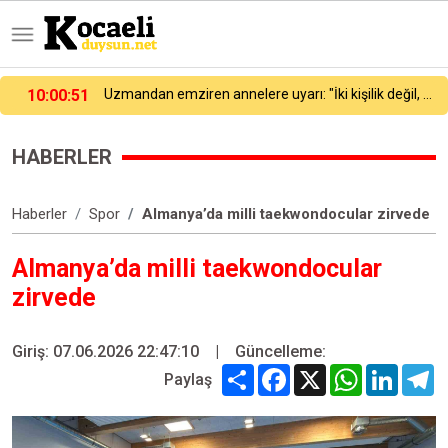
n emziren annelere uyarı: "İki kişilik değil, dengeli beslenin"
09:58
Altın fiyatları 7 haftanın zirvesinde
HABERLER
Haberler
Spor
Almanya’da milli taekwondocular zirvede
Almanya’da milli taekwondocular
zirvede
Giriş: 07.06.2026 22:47:10
|
Güncelleme:
Share
Facebook
X
WhatsApp
Linked
T
Paylaş