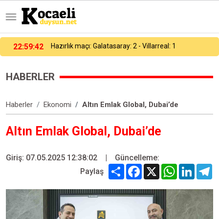
23:00:17
Galatasaray, hazırlık maçında Villarreal’e 2-1 yenildi
HABERLER
Haberler
Ekonomi
Altın Emlak Global, Dubai’de
Altın Emlak Global, Dubai’de
Giriş: 07.05.2025 12:38:02
|
Güncelleme:
Share
Facebook
X
WhatsApp
Linked
T
Paylaş