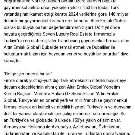
coğrafyası ve Körfez ülkeleri olmak üzere küresel ölçekte
gayrimenkul sektörünün yükselen yıldızı. 150 bin kadar Türk
vatandaşının ikamet ettiği kentte 2024 verilerine göre 140 milyar
dolarlık bir gayrimenkul ihracatı söz konusu. Altın Emlak Global
olarak bu büyük pazarı değerlendirmemiz şart. Dört yıl önce
hayata geçirdiğimiz Seven Luxury Real Estate firmamızla
Türkiye’nin en sistemli, lider franchising gayrimenkul firması olan
Altın Emlak Global’i Dubai’de temsil etmek ve Dubaililer ile
buluşturmak bizim için heyecan verici ve büyük bir onurdur" diye
konuştu.
"Bölge için önemli bir üs"
Firma olarak yurt içi-yurt dışı fark etmeksizin nitelikli büyümeye
devam edeceklerinin altını çizen Altın Emlak Global Yönetim
Kurulu Başkanı Mustafa Hakan Özelmacıklı ise "Altın Emlak
Global, Türkiye’nin en önemli yerli ve milli franchise gayrimenkul
firması olarak en kaliteli ve nitelikli hizmeti Türkiye’nin ve dünyanın
dört bir yanına ulaştırmak için çalışmalarımızı sürdüreceğiz. Şu
an Türkiye’de ve globalde, 8 ülkede 150’ye yakın ofisimiz var.
Almanya ve Hollanda ile Avrupa’ya, Azerbaycan, Özbekistan,
Türkmenistan ve Kazakistan ile Turan ve Türkistan coğrafyasına,