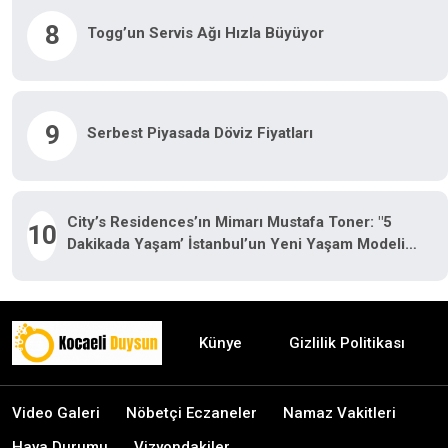
8
Togg’un Servis Ağı Hızla Büyüyor
9
Serbest Piyasada Döviz Fiyatları
City’s Residences’ın Mimarı Mustafa Toner: "5
10
Dakikada Yaşam’ İstanbul’un Yeni Yaşam Modeli
Oluyor"
Künye
Gizlilik Politikası
Video Galeri
Nöbetçi Eczaneler
Namaz Vakitleri
Hava Durumu
Vizyondakiler