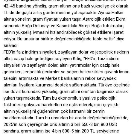
42-45 bandına yöneliş, gram altının ons bazlı yükselişe ek olarak
TL’de de güçlü artış göstermesine yol açacaktır. Ayrıca Halkın
altına yönelimi gram fiyatları yukarı taşır. Astrolojik etkiler: Ekim
sonunda Boğa Dolunayı ve Kasım’daki Akrep-Boğa tutulmaları,
altının yükseliş ivmesini hızlandırabilecek göksel etkilere işaret
ediyor. Bu unsurlar birlikte değerlendirildiğinde tablo nettir" diye
sıraladı.
FED’in faiz indirim sinyalleri, zayıflayan dolar ve jeopolitik risklerin
altını cazip hale getirdiğini söyleyen Kitiş, "FED’in faiz indirim
sinyalleri ve zayıflayan dolar, altını yatırımcılar için cazip hale
getirirken; jeopolitik gerilimler ve seçim belirsizlikleri güvenli liman
talebini artırmakta ve Merkez bankalarının rekor seviyedeki
alımları fiyatlara kurumsal destek sağlamaktadır. Türkiye özelinde
ise döviz kurundaki yükseliş, gram altını ons’tan bağımsız olarak
yukarı taşımaktadır. Tüm bu ekonomik, siyasi ve psikolojik
faktörlere gökyüzü hareketleri de eşlik ederek, son çeyrekte
altının yükselişini güçlendiren çok katmanlı bir zemin
hazırlamaktadır. Tüm bu unsurları bir arada değerlendirdiğimizde,
2025’in son çeyreğinde ons altının 3 bin 550-3 bin 800 USD
bandına, gram altının ise 4 bin 800-5 bin 200 TL seviyelerine