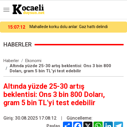
15:07:42
"Kızıldeniz riski Asya-Avrupa seferlerini 15 gün uzattı"
HABERLER
Haberler
Ekonomi
Altında yüzde 25-30 artış beklentisi: Ons 3 bin 800
Doları, gram 5 bin TL’yi test edebilir
Altında yüzde 25-30 artış
beklentisi: Ons 3 bin 800 Doları,
gram 5 bin TL’yi test edebilir
Giriş: 30.08.2025 17:08:12
|
Güncelleme:
Share
Facebook
X
WhatsApp
Linked
T
Paylaş