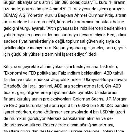
Bugün itibarıyla ons altın 3 bin 380 dolar, dolar/TL kuru 41 liranın
üzerinde, gram altın ise 4 bin 470 TL seviyesinde işlem görüyor.
DEMAŞ A.Ş. Yönetim Kurulu Başkanı Ahmet Cumhur Kitiş, altının
artık sadece bir emtia değil, küresel ekonominin pusulası haline
geldiğini vurgulayarak, "Altın piyasası belirsizliklerden beslenirken
yatırımcıya en güvenilir limanı sunmaya devam ediyor. Ben, altının
sadece fiyat hareketleriyle değil, toplumsal güven algısıyla da
şekillendiğine inanıyorum. Bugün yaşanan gelişmeler, son çeyrek
için güçlü bir yükseliş zeminini işaret ediyor" dedi.
Kitiş, son çeyrekte altının yükselişini besleyen ana faktörleri,
"Ekonomi ve FED politikaları; Faiz indirim beklentileri, ABD tahvil
faizleri ve dolar endeksi. Jeopolitik riskler: Ukrayna-Rusya savaşı,
Ortadoğu’da İsrail gerilimi, ABD ara seçim atmosferi, Çin-ABD
ticaret gerginliği ve enerji fiyatlarındaki oynaklık. Uluslararası
finans kuruluşlarının projeksiyonları: Goldman Sachs, J.P. Morgan
ve RBC gibi kurumlar yıl sonu için 3 bin 600-3 bin 800 USD bandını
işaret ederken, daha kötümser senaryolarda 4 bin USD’nin üzeri
de mümkün görülüyor. Merkez bankalarının alımları ve de-
dolarizasyon süreci: Rezervlerde altının ağırlığının artması,
fiyatlara doğrudan destek veriyor. Türkiye özelinde: Dolar/TL’de