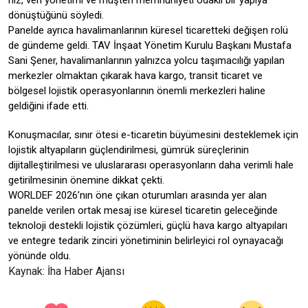
hız, veri yönetimi ve müşteri memnuniyeti odaklı bir yapıya
dönüştüğünü söyledi.
Panelde ayrıca havalimanlarının küresel ticaretteki değişen rolü
de gündeme geldi. TAV İnşaat Yönetim Kurulu Başkanı Mustafa
Sani Şener, havalimanlarının yalnızca yolcu taşımacılığı yapılan
merkezler olmaktan çıkarak hava kargo, transit ticaret ve
bölgesel lojistik operasyonlarının önemli merkezleri haline
geldiğini ifade etti.
Konuşmacılar, sınır ötesi e-ticaretin büyümesini desteklemek için
lojistik altyapıların güçlendirilmesi, gümrük süreçlerinin
dijitalleştirilmesi ve uluslararası operasyonların daha verimli hale
getirilmesinin önemine dikkat çekti.
WORLDEF 2026’nın öne çıkan oturumları arasında yer alan
panelde verilen ortak mesaj ise küresel ticaretin geleceğinde
teknoloji destekli lojistik çözümleri, güçlü hava kargo altyapıları
ve entegre tedarik zinciri yönetiminin belirleyici rol oynayacağı
yönünde oldu.
Kaynak: İha Haber Ajansı