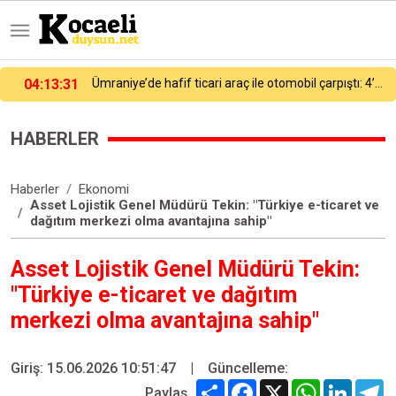
02:31:49
Güngören’de 5 katlı binanın balkonu çöktü: Binanın çevresi bariyerle kapatıldı
HABERLER
Haberler
Ekonomi
Asset Lojistik Genel Müdürü Tekin: "Türkiye e-ticaret ve
dağıtım merkezi olma avantajına sahip"
Asset Lojistik Genel Müdürü Tekin:
"Türkiye e-ticaret ve dağıtım
merkezi olma avantajına sahip"
Giriş: 15.06.2026 10:51:47
|
Güncelleme:
Share
Facebook
X
WhatsApp
Linked
T
Paylaş