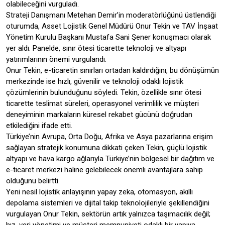
olabileceğini vurguladı.
Strateji Danışmanı Metehan Demir’in moderatörlüğünü üstlendiği
oturumda, Asset Lojistik Genel Müdürü Onur Tekin ve TAV İnşaat
Yönetim Kurulu Başkanı Mustafa Sani Şener konuşmacı olarak
yer aldı. Panelde, sınır ötesi ticarette teknoloji ve altyapı
yatırımlarının önemi vurgulandı.
Onur Tekin, e-ticaretin sınırları ortadan kaldırdığını, bu dönüşümün
merkezinde ise hızlı, güvenilir ve teknoloji odaklı lojistik
çözümlerinin bulunduğunu söyledi. Tekin, özellikle sınır ötesi
ticarette teslimat süreleri, operasyonel verimlilik ve müşteri
deneyiminin markaların küresel rekabet gücünü doğrudan
etkilediğini ifade etti.
Türkiye’nin Avrupa, Orta Doğu, Afrika ve Asya pazarlarına erişim
sağlayan stratejik konumuna dikkati çeken Tekin, güçlü lojistik
altyapı ve hava kargo ağlarıyla Türkiye’nin bölgesel bir dağıtım ve
e-ticaret merkezi haline gelebilecek önemli avantajlara sahip
olduğunu belirtti.
Yeni nesil lojistik anlayışının yapay zeka, otomasyon, akıllı
depolama sistemleri ve dijital takip teknolojileriyle şekillendiğini
vurgulayan Onur Tekin, sektörün artık yalnızca taşımacılık değil;