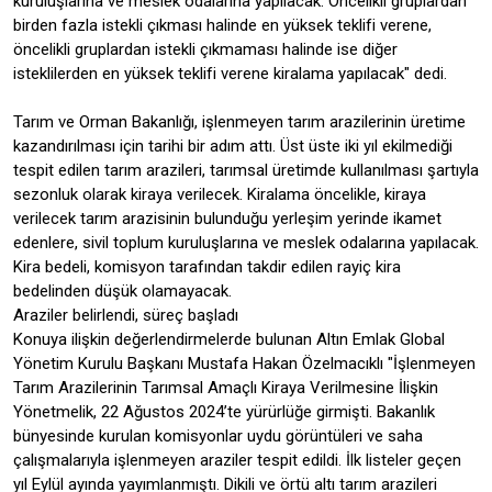
kuruluşlarına ve meslek odalarına yapılacak. Öncelikli gruplardan
birden fazla istekli çıkması halinde en yüksek teklifi verene,
öncelikli gruplardan istekli çıkmaması halinde ise diğer
isteklilerden en yüksek teklifi verene kiralama yapılacak" dedi.
Tarım ve Orman Bakanlığı, işlenmeyen tarım arazilerinin üretime
kazandırılması için tarihi bir adım attı. Üst üste iki yıl ekilmediği
tespit edilen tarım arazileri, tarımsal üretimde kullanılması şartıyla
sezonluk olarak kiraya verilecek. Kiralama öncelikle, kiraya
verilecek tarım arazisinin bulunduğu yerleşim yerinde ikamet
edenlere, sivil toplum kuruluşlarına ve meslek odalarına yapılacak.
Kira bedeli, komisyon tarafından takdir edilen rayiç kira
bedelinden düşük olamayacak.
Araziler belirlendi, süreç başladı
Konuya ilişkin değerlendirmelerde bulunan Altın Emlak Global
Yönetim Kurulu Başkanı Mustafa Hakan Özelmacıklı "İşlenmeyen
Tarım Arazilerinin Tarımsal Amaçlı Kiraya Verilmesine İlişkin
Yönetmelik, 22 Ağustos 2024’te yürürlüğe girmişti. Bakanlık
bünyesinde kurulan komisyonlar uydu görüntüleri ve saha
çalışmalarıyla işlenmeyen araziler tespit edildi. İlk listeler geçen
yıl Eylül ayında yayımlanmıştı. Dikili ve örtü altı tarım arazileri