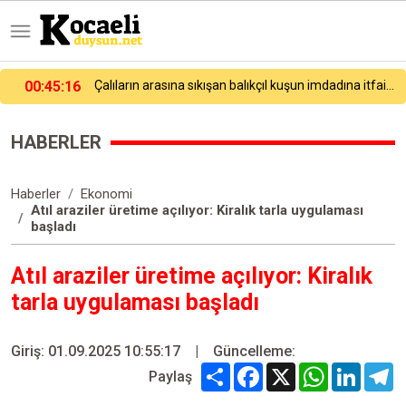
00:24:22
Avcılar’da balık tutarken denize düşen kişi hayatını kaybetti
HABERLER
Haberler
Ekonomi
Atıl araziler üretime açılıyor: Kiralık tarla uygulaması
başladı
Atıl araziler üretime açılıyor: Kiralık
tarla uygulaması başladı
Giriş: 01.09.2025 10:55:17
|
Güncelleme:
Share
Facebook
X
WhatsApp
Linked
T
Paylaş