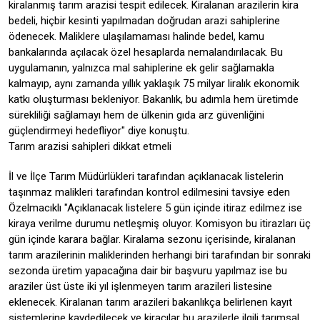
kiralanmış tarım arazisi tespit edilecek. Kiralanan arazilerin kira
bedeli, hiçbir kesinti yapılmadan doğrudan arazi sahiplerine
ödenecek. Maliklere ulaşılamaması halinde bedel, kamu
bankalarında açılacak özel hesaplarda nemalandırılacak. Bu
uygulamanın, yalnızca mal sahiplerine ek gelir sağlamakla
kalmayıp, aynı zamanda yıllık yaklaşık 75 milyar liralık ekonomik
katkı oluşturması bekleniyor. Bakanlık, bu adımla hem üretimde
sürekliliği sağlamayı hem de ülkenin gıda arz güvenliğini
güçlendirmeyi hedefliyor" diye konuştu.
Tarım arazisi sahipleri dikkat etmeli
İl ve İlçe Tarım Müdürlükleri tarafından açıklanacak listelerin
taşınmaz malikleri tarafından kontrol edilmesini tavsiye eden
Özelmacıklı "Açıklanacak listelere 5 gün içinde itiraz edilmez ise
kiraya verilme durumu netleşmiş oluyor. Komisyon bu itirazları üç
gün içinde karara bağlar. Kiralama sezonu içerisinde, kiralanan
tarım arazilerinin maliklerinden herhangi biri tarafından bir sonraki
sezonda üretim yapacağına dair bir başvuru yapılmaz ise bu
araziler üst üste iki yıl işlenmeyen tarım arazileri listesine
eklenecek. Kiralanan tarım arazileri bakanlıkça belirlenen kayıt
sistemlerine kaydedilecek ve kiracılar bu arazilerle ilgili tarımsal