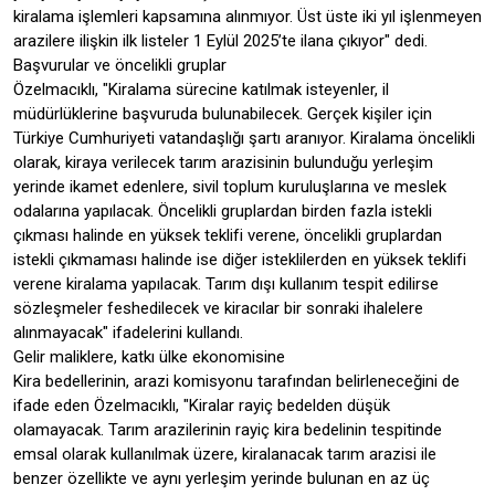
kiralama işlemleri kapsamına alınmıyor. Üst üste iki yıl işlenmeyen
arazilere ilişkin ilk listeler 1 Eylül 2025’te ilana çıkıyor" dedi.
Başvurular ve öncelikli gruplar
Özelmacıklı, "Kiralama sürecine katılmak isteyenler, il
müdürlüklerine başvuruda bulunabilecek. Gerçek kişiler için
Türkiye Cumhuriyeti vatandaşlığı şartı aranıyor. Kiralama öncelikli
olarak, kiraya verilecek tarım arazisinin bulunduğu yerleşim
yerinde ikamet edenlere, sivil toplum kuruluşlarına ve meslek
odalarına yapılacak. Öncelikli gruplardan birden fazla istekli
çıkması halinde en yüksek teklifi verene, öncelikli gruplardan
istekli çıkmaması halinde ise diğer isteklilerden en yüksek teklifi
verene kiralama yapılacak. Tarım dışı kullanım tespit edilirse
sözleşmeler feshedilecek ve kiracılar bir sonraki ihalelere
alınmayacak" ifadelerini kullandı.
Gelir maliklere, katkı ülke ekonomisine
Kira bedellerinin, arazi komisyonu tarafından belirleneceğini de
ifade eden Özelmacıklı, "Kiralar rayiç bedelden düşük
olamayacak. Tarım arazilerinin rayiç kira bedelinin tespitinde
emsal olarak kullanılmak üzere, kiralanacak tarım arazisi ile
benzer özellikte ve aynı yerleşim yerinde bulunan en az üç