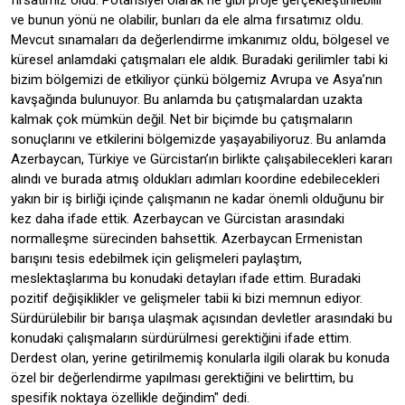
fırsatımız oldu. Potansiyel olarak ne gibi proje gerçekleştirilebilir
ve bunun yönü ne olabilir, bunları da ele alma fırsatımız oldu.
Mevcut sınamaları da değerlendirme imkanımız oldu, bölgesel ve
küresel anlamdaki çatışmaları ele aldık. Buradaki gerilimler tabi ki
bizim bölgemizi de etkiliyor çünkü bölgemiz Avrupa ve Asya’nın
kavşağında bulunuyor. Bu anlamda bu çatışmalardan uzakta
kalmak çok mümkün değil. Net bir biçimde bu çatışmaların
sonuçlarını ve etkilerini bölgemizde yaşayabiliyoruz. Bu anlamda
Azerbaycan, Türkiye ve Gürcistan’ın birlikte çalışabilecekleri kararı
alındı ve burada atmış oldukları adımları koordine edebilecekleri
yakın bir iş birliği içinde çalışmanın ne kadar önemli olduğunu bir
kez daha ifade ettik. Azerbaycan ve Gürcistan arasındaki
normalleşme sürecinden bahsettik. Azerbaycan Ermenistan
barışını tesis edebilmek için gelişmeleri paylaştım,
meslektaşlarıma bu konudaki detayları ifade ettim. Buradaki
pozitif değişiklikler ve gelişmeler tabii ki bizi memnun ediyor.
Sürdürülebilir bir barışa ulaşmak açısından devletler arasındaki bu
konudaki çalışmaların sürdürülmesi gerektiğini ifade ettim.
Derdest olan, yerine getirilmemiş konularla ilgili olarak bu konuda
özel bir değerlendirme yapılması gerektiğini ve belirttim, bu
spesifik noktaya özellikle değindim" dedi.