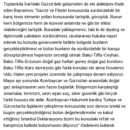
Toplantıda İran’daki Gazze’deki gelişmeleri de ele aldıklarını ifade
eden Bayramov, "Gazze ve Filistin konusunda sürdürülebilir bir
barış tesis etmenin yolları konusunda tartıştık, görüştük. Bunun
hem bölgemize hem de küresel anlamda ne gibi bir etkisi
olabileceğini tartıştık. Buradaki yaklaşımımız; tabi ki de diyalog ve
diplomatik çabaların sürdürülmesi, uluslararası hukuka riayet
ederek bu konuda güvencelerle birlikte bölgede bunların
gerçekleştirilmesi ve bütün bunların da sürdürülebilir bir barışa
dönüştürülmesi hepimizin önceliği olmalı. Bakü-Tiflis-Ceyhan,
Bakü-Tiflis-Erzurum doğal gaz hatları güney doğal gaz koridoru
Bakü-Tiflis-Kars demiryolu gibi farklı konuları ele alma fırsatımız
oldu. Halen yeni projeler üzerinde de çalışmaya devam ediyoruz.
Mayıs ayı sonunda Azerbaycan ve Gürcistan arasındaki doğal
gaz anlaşmasının yeni fazını başlattık. Bölgemizin karşılaştığı
sınamalar, terörizm, sınırı aşan suç, siber güvenlik gibi birçok
farklı hususu ele aldık. Azerbaycan Hükumeti kardeş Türkiye ve
Gürcistan’la ilişkilerini iyileştirme konusunda son derece istekli ve
bugün gerçekleştirdiğimiz bütün değerlendirmeler ve kabul
ettiğimiz İstanbul Deklarasyonu bizim bu konudaki refah ve
barışımıza katkıda bulunmasını diliyoruz" ifadelerini kullandı.