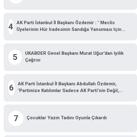
AK Parti İstanbul İl Başkanı Özdemir : " Meclis
4
Üyelerinin Hür Iradesinin Sandığa Yansıması Için
Tüm Hukukçularımızla Gerekli Başvurumuzu
Yapacağız"
UKABDER Genel Başkanı Murat Uğur’dan Iyilik
5
Çağrısı
AK Parti İstanbul İl Başkanı Abdullah Özdemir,
6
"Partimize Katılımlar Sadece AK Parti’nin Değil,
Türkiye’nin Büyümesidir"
7
Çocuklar Yazın Tadını Oyunla Çıkardı