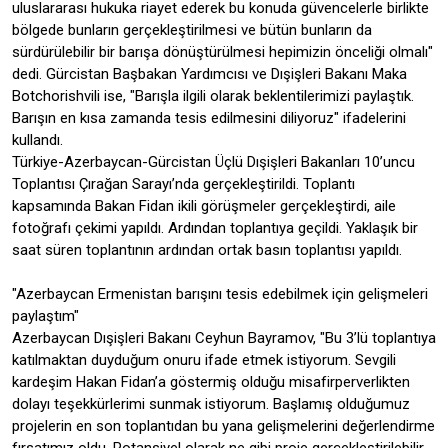
uluslararası hukuka riayet ederek bu konuda güvencelerle birlikte
bölgede bunların gerçekleştirilmesi ve bütün bunların da
sürdürülebilir bir barışa dönüştürülmesi hepimizin önceliği olmalı"
dedi. Gürcistan Başbakan Yardımcısı ve Dışişleri Bakanı Maka
Botchorishvili ise, "Barışla ilgili olarak beklentilerimizi paylaştık.
Barışın en kısa zamanda tesis edilmesini diliyoruz" ifadelerini
kullandı.
Türkiye-Azerbaycan-Gürcistan Üçlü Dışişleri Bakanları 10’uncu
Toplantısı Çırağan Sarayı’nda gerçekleştirildi. Toplantı
kapsamında Bakan Fidan ikili görüşmeler gerçekleştirdi, aile
fotoğrafı çekimi yapıldı. Ardından toplantıya geçildi. Yaklaşık bir
saat süren toplantının ardından ortak basın toplantısı yapıldı.
"Azerbaycan Ermenistan barışını tesis edebilmek için gelişmeleri
paylaştım"
Azerbaycan Dışişleri Bakanı Ceyhun Bayramov, "Bu 3’lü toplantıya
katılmaktan duyduğum onuru ifade etmek istiyorum. Sevgili
kardeşim Hakan Fidan’a göstermiş olduğu misafirperverlikten
dolayı teşekkürlerimi sunmak istiyorum. Başlamış olduğumuz
projelerin en son toplantıdan bu yana gelişmelerini değerlendirme