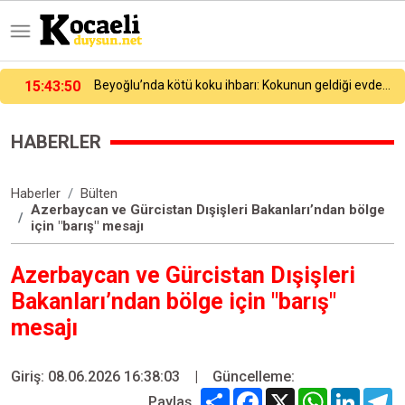
15:43:50
Beyoğlu’nda kötü koku ihbarı: Kokunun geldiği evden ceset çıktı
HABERLER
Haberler
Bülten
Azerbaycan ve Gürcistan Dışişleri Bakanları’ndan bölge
için "barış" mesajı
Azerbaycan ve Gürcistan Dışişleri
Bakanları’ndan bölge için "barış"
mesajı
Giriş: 08.06.2026 16:38:03
|
Güncelleme:
Share
Facebook
X
WhatsApp
Linked
T
Paylaş