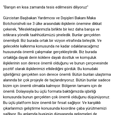
"Barışın en kısa zamanda tesis edilmesini diliyoruz"
Gürcistan Başbakan Yardımcısı ve Dışişleri Bakanı Maka
Botchorishvili ise 3 ülke arasındaki ilişkilerin önemine dikkat
çekerek, "Meslektaşlarımızla birlikte bir kez daha barışa ve
istikrara yönelik taahhüdümüzü yineledik. Bunlar gerçekten
önemliydi. Biz burada ortak bir vizyon etrafında birleştik. Ve
gelecekte kalkınma konusunda ne kadar odaklanacağımız
hususunda önemli çalışmalar gerçekleştirdik. Biz burada
ortaklığa dayalı derin köklere dayalı dostluk ve komşuluk
ilişkilerinin son derece önemli olduğunu ve bunun çerçevesinde
pozitif olarak ilişkilerimizi etkilediğini gördük. Bu konudaki
işbirliğimiz gerçekten son derece önemli. Bütün bunları ulaştırma
alanında bir çok projeyle de taçlandırıyoruz. Bütün bunlar sadece
bizim için önemli olmakla kalmıyor. Bölgenin tamamı için de
önemli. Dolayısıyla bu üçlü formata baktığımızda işbirliği
konusunda bunun gerçekten çok önemli olduğunu düşünüyoruz.
Bu üçlü platform bize önemli bir fırsat sağlıyor. Ve karşılıklı
çıkarlarımızı geliştirme konusunda koordine çaba yürütmemizi
sağlıyor. Bu anlamda bugünün dünyasında gelişmeleri de