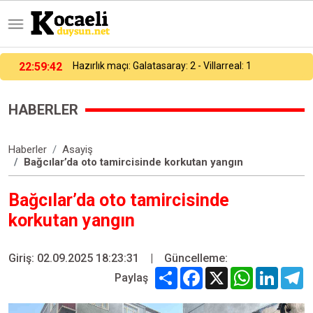
23:00:17
Galatasaray, hazırlık maçında Villarreal’e 2-1 yenildi
HABERLER
Haberler
Asayiş
Bağcılar’da oto tamircisinde korkutan yangın
Bağcılar’da oto tamircisinde
korkutan yangın
Giriş: 02.09.2025 18:23:31
|
Güncelleme:
Share
Facebook
X
WhatsApp
Linked
T
Paylaş