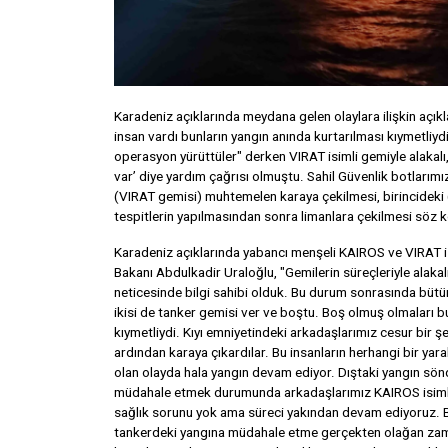
Karadeniz açıklarında meydana gelen olaylara ilişkin açı
insan vardı bunların yangın anında kurtarılması kıymetliyd
operasyon yürüttüler" derken VIRAT isimli gemiyle alakalı
var’ diye yardım çağrısı olmuştu. Sahil Güvenlik botlarımız
(VIRAT gemisi) muhtemelen karaya çekilmesi, birincideki 
tespitlerin yapılmasından sonra limanlara çekilmesi söz 
Karadeniz açıklarında yabancı menşeli KAIROS ve VIRAT is
Bakanı Abdulkadir Uraloğlu, "Gemilerin süreçleriyle alak
neticesinde bilgi sahibi olduk. Bu durum sonrasında bütün
ikisi de tanker gemisi ver ve boştu. Boş olmuş olmaları bu
kıymetliydi. Kıyı emniyetindeki arkadaşlarımız cesur bir ş
ardından karaya çıkardılar. Bu insanların herhangi bir yar
olan olayda hala yangın devam ediyor. Dıştaki yangın sönd
müdahale etmek durumunda arkadaşlarımız KAIROS isimli g
sağlık sorunu yok ama süreci yakından devam ediyoruz. Ben
tankerdeki yangına müdahale etme gerçekten olağan zama