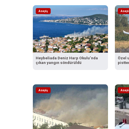
Asayiş
Asayi
Heybeliada Deniz Harp Okulu’nda
Özel u
çıkan yangın söndürüldü
pistte
Asayiş
Asayi