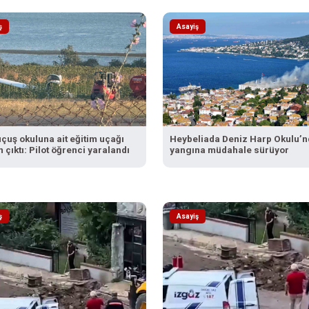
ş
Asayiş
çuş okuluna ait eğitim uçağı
Heybeliada Deniz Harp Okulu’n
n çıktı: Pilot öğrenci yaralandı
yangına müdahale sürüyor
ş
Asayiş