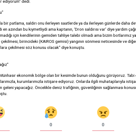
ür ediyorum" dedi.
u"
 bir patlama, saldırı onu ilerleyen saatlerde ya da ilerleyen günlerde daha det
 en azından bu kıymetliydi ama kaptanın, ‘Dron saldırısı var’ diye yardım çağr
olmadığı için kendilerinin gemiden tahliye talebi olmadı ama bizim botlarımız 
 çekilmesi, birincideki (KAIROS gemisi) yangının sönmesi neticesinde ve diğer
anlara çekilmesi söz konusu olacak" diye konuştu.
ağız"
. Münhasır ekonomik bölge olan bir kesimde bunun olduğunu görüyoruz. Tabi
larımızla, kurumlarımızla istişare ediyoruz. Onlarda ilgili muhataplarıyla istişa
n geleni yapacağız. Öncelikle deniz trafiğinin, güvenliğinin sağlanması konu
uştu.
0
0