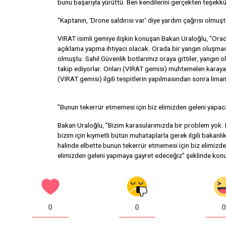
bunu başarıyla yürüttü. Ben kendilerini gerçekten teşekk
"Kaptanın, ‘Drone saldırısı var’ diye yardım çağrısı olmuşt
VIRAT isimli gemiye ilişkin konuşan Bakan Uraloğlu, "Orada
açıklama yapma ihtiyacı olacak. Orada bir yangın oluşmadı
olmuştu. Sahil Güvenlik botlarımız oraya gittiler, yangın 
takip ediyorlar. Onları (VIRAT gemisi) muhtemelen karaya
(VIRAT gemisi) ilgili tespitlerin yapılmasından sonra lim
"Bunun tekerrür etmemesi için biz elimizden geleni yapac
Bakan Uraloğlu, "Bizim karasularımızda bir problem yok
bizim için kıymetli bütün muhataplarla gerek ilgili bakanlık
halinde elbette bunun tekerrür etmemesi için biz elimizde
elimizden geleni yapmaya gayret edeceğiz" şeklinde kon
0
0
0