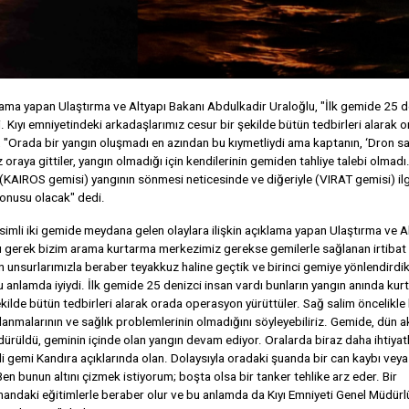
klama yapan Ulaştırma ve Altyapı Bakanı Abdulkadir Uraloğlu, "İlk gemide 25 d
i. Kıyı emniyetindeki arkadaşlarımız cesur bir şekilde bütün tedbirleri alarak 
, "Orada bir yangın oluşmadı en azından bu kıymetliydi ama kaptanın, ‘Dron sal
 oraya gittiler, yangın olmadığı için kendilerinin gemiden tahliye talebi olmadı.
(KAIROS gemisi) yangının sönmesi neticesinde ve diğeriyle (VIRAT gemisi) ilgi
konusu olacak" dedi.
imli iki gemide meydana gelen olaylara ilişkin açıklama yapan Ulaştırma ve A
alı gerek bizim arama kurtarma merkezimiz gerekse gemilerle sağlanan irtibat
 unsurlarımızla beraber teyakkuz haline geçtik ve birinci gemiye yönlendirdik
 anlamda iyiydi. İlk gemide 25 denizci insan vardı bunların yangın anında kurt
ekilde bütün tedbirleri alarak orada operasyon yürüttüler. Sağ salim öncelikle
alanmalarının ve sağlık problemlerinin olmadığını söyleyebiliriz. Gemide, dün
ürüldü, geminin içinde olan yangın devam ediyor. Oralarda biraz daha ihtiyatl
emi Kandıra açıklarında olan. Dolaysıyla oradaki şuanda bir can kaybı veya 
 bunun altını çizmek istiyorum; boşta olsa bir tanker tehlike arz eder. Bir
ndaki eğitimlerle beraber olur ve bu anlamda da Kıyı Emniyeti Genel Müdür