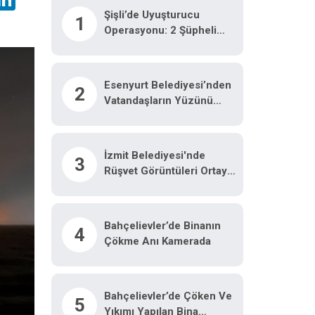
Şişli’de Uyuşturucu
1
Operasyonu: 2 Şüpheli
Yakalandı
Esenyurt Belediyesi’nden
2
Vatandaşların Yüzünü
Güldüren Uygulama
İzmit Belediyesi'nde
3
Rüşvet Görüntüleri Ortaya
Çıktı!
Bahçelievler’de Binanın
4
Çökme Anı Kamerada
Bahçelievler’de Çöken Ve
5
Yıkımı Yapılan Bina