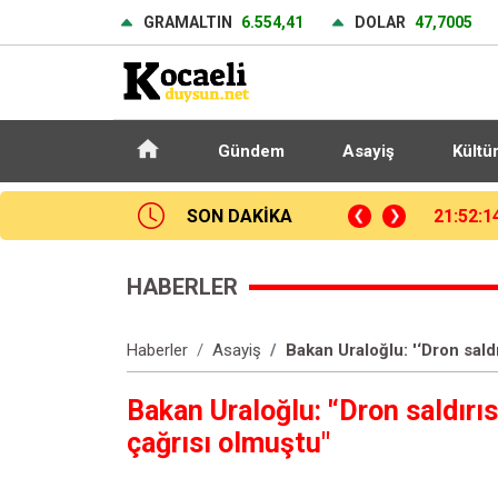
GRAMALTIN
6.554,41
DOLAR
47,7005
Gündem
Asayiş
Kültü
dec Kralove: 0 - Beşiktaş: 1 (Maç sonucu)
SON DAKİKA
21:37:5
HABERLER
Haberler
Asayiş
Bakan Uraloğlu: '‘Dron saldı
Bakan Uraloğlu: '‘Dron saldırıs
çağrısı olmuştu"