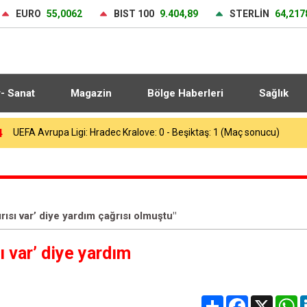
EURO
55,0062
BIST 100
9.404,89
STERLİN
64,217
r- Sanat
Magazin
Bölge Haberleri
Sağlık
3
Heybeliada Deniz Harp Okulu’nda çıkan yangın söndürüldü
rısı var’ diye yardım çağrısı olmuştu"
ı var’ diye yardım
Share
Facebook
X
W