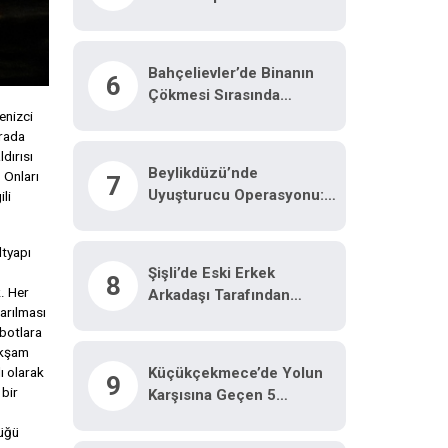
Havadan Görüntülendi
Bahçelievler’de Binanın
6
Çökmesi Sırasında
Yaşanan Panik Anları
enizci
orada
Kamerada
dırısı
Beylikdüzü’nde
 Onları
7
Uyuşturucu Operasyonu:
li
62 Kilo Eroin Ve
Metamfetamin Ele
ltyapı
Geçirildi
Şişli’de Eski Erkek
8
. Her
Arkadaşı Tarafından
arılması
Öldürülen Nilda Müge
 botlara
Cinayetine Ilişkin Güvenlik
 akşam
Kamerası Görüntüsü
Küçükçekmece’de Yolun
ı olarak
9
Ortaya Çıktı
bir
Karşısına Geçen 5
Yaşındaki Çocuğa
lüğü
Motosiklet Çarptı