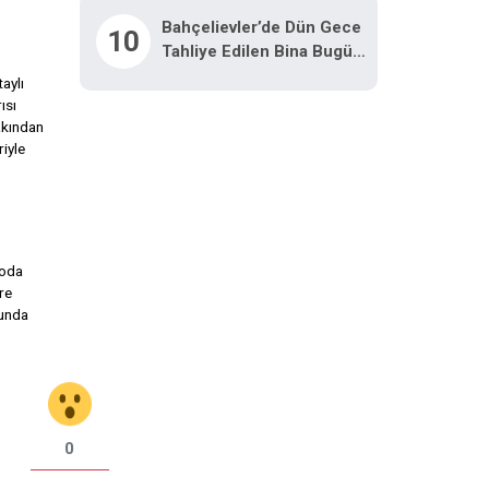
Bahçelievler’de Dün Gece
10
Tahliye Edilen Bina Bugün
Çöktü
aylı
ısı
yakından
iyle
 oda
re
sunda
0