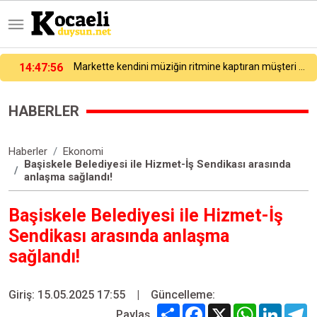
ni müziğin ritmine kaptıran müşteri ve esnaf kamerada
14:39
Kocaeli bu listeye 1. sıradan girdi!
HABERLER
Haberler
Ekonomi
Başiskele Belediyesi ile Hizmet-İş Sendikası arasında
anlaşma sağlandı!
Başiskele Belediyesi ile Hizmet-İş
Sendikası arasında anlaşma
sağlandı!
Giriş: 15.05.2025 17:55
|
Güncelleme:
Share
Facebook
X
WhatsApp
Linked
T
Paylaş