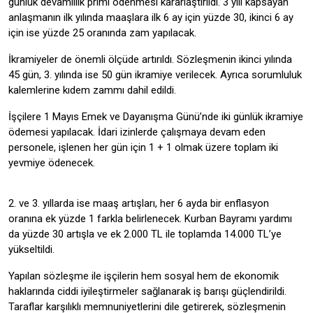
günlük devamlılık primi ödenmesi kararlaştırıldı. 3 yılı kapsayan
anlaşmanın ilk yılında maaşlara ilk 6 ay için yüzde 30, ikinci 6 ay
için ise yüzde 25 oranında zam yapılacak.
İkramiyeler de önemli ölçüde artırıldı. Sözleşmenin ikinci yılında
45 gün, 3. yılında ise 50 gün ikramiye verilecek. Ayrıca sorumluluk
kalemlerine kıdem zammı dahil edildi.
İşçilere 1 Mayıs Emek ve Dayanışma Günü’nde iki günlük ikramiye
ödemesi yapılacak. İdari izinlerde çalışmaya devam eden
personele, işlenen her gün için 1 + 1 olmak üzere toplam iki
yevmiye ödenecek.
2. ve 3. yıllarda ise maaş artışları, her 6 ayda bir enflasyon
oranına ek yüzde 1 farkla belirlenecek. Kurban Bayramı yardımı
da yüzde 30 artışla ve ek 2.000 TL ile toplamda 14.000 TL’ye
yükseltildi.
Yapılan sözleşme ile işçilerin hem sosyal hem de ekonomik
haklarında ciddi iyileştirmeler sağlanarak iş barışı güçlendirildi.
Taraflar karşılıklı memnuniyetlerini dile getirerek, sözleşmenin