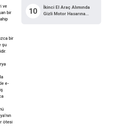
i ve
İkinci El Araç Alımında
10
şan bir
Gizli Motor Hasarına
sahip
Dikkat
ızca bir
e şu
dir.
arya
la
le e-
iş
ca
ünü
rya’nın
ır ötesi