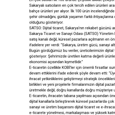
Sakaryalı satıcıların en çok tercih edilen ürünleri a
bahçe ürünleri yer alıyor. İlk 100 ürün incelendiğind
şehir olmadığını; günlük yaşamın farklı ihtiyaçların
olduğunu gösteriyor.
SATSO: Dijital ticaret, Sakarya’nın rekabet gücünü ar
Sakarya Ticaret ve Sanayi Odası (SATSO) Yönetim Kuru
satış kanalı değil, küresel pazarlara açılmanın en öne
ifadelere yer verdi: "Sakarya, üretim gücü, sanayi al
Bugün gördüğümüz bu veriler, üreticilerimizin dijit
gösteriyor. Şehrimizde üretilen katma değerli ürünler
ekonomisi açısından kıymetlidir."
E-ticaretin özellikle KOBİ’ler için önemli fırsatlar 
devam ettiklerini ifade ederek şöyle devam etti: "Üye
ihracat yetkinliklerini geliştirmeyi stratejik öncelikl
birlikleri ve yeni projelerle firmalarımızın dijital p
üretmekle değil, doğru kanallarda doğru müşteriye
E-ticaretin, ihracatın tabana yayılması açısından ön
dijital kanallarla birleştirerek küresel pazarlarda ç
sanayi ve üretim başarısını dijital ticaret ve e-ihrac
e-ticarete yönelmesi, markalaşması ve yüksek katma 