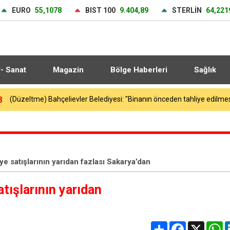
EURO
55,1078
BIST 100
9.404,89
STERLİN
64,221
r- Sanat
Magazin
Bölge Haberleri
Sağlık
3
Galatasaray, yeni sezon hazırlıklarını sürdürdü
e satışlarının yarıdan fazlası Sakarya’dan
tışlarının yarıdan
Share
Facebook
X
W