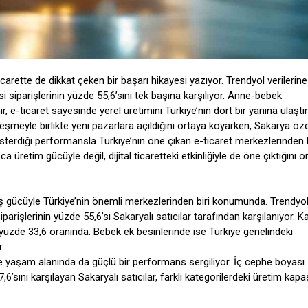
carette de dikkat çeken bir başarı hikayesi yazıyor. Trendyol verilerin
si siparişlerinin yüzde 55,6’sını tek başına karşılıyor. Anne-bebek
 e-ticaret sayesinde yerel üretimini Türkiye’nin dört bir yanına ulaştır
eşmeyle birlikte yeni pazarlara açıldığını ortaya koyarken, Sakarya özel
terdiği performansla Türkiye’nin öne çıkan e-ticaret merkezlerinden b
ca üretim gücüyle değil, dijital ticaretteki etkinliğiyle de öne çıktığını o
ş gücüyle Türkiye’nin önemli merkezlerinden biri konumunda. Trendyo
iparişlerinin yüzde 55,6’sı Sakaryalı satıcılar tarafından karşılanıyor. K
zde 33,6 oranında. Bebek ek besinlerinde ise Türkiye genelindeki
r.
e yaşam alanında da güçlü bir performans sergiliyor. İç cephe boyası
6’sını karşılayan Sakaryalı satıcılar, farklı kategorilerdeki üretim kapa