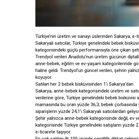
Türkiye’nin üretim ve sanayi üslerinden Sakarya, e-ti
Sakaryalı satıcılar, Türkiye genelindeki bebek bisküvi
kategorisindeki güçlü performansıyla öne çıkan şehir,
Trendyol verileri Anadolu’nun üretim gücünün dijitall
anne-bebek, eğitim ve ev-yaşam kategorilerinde gös
haline geldi. Trendyol’un güncel verileri, şehrin yalnız
koyuyor.
Satılan her 2 bebek bisküvisinden 1’i Sakarya’dan
Sakarya, anne-bebek kategorisindeki üretim ve satı
verilerine göre, Türkiye genelindeki bebek bisküvisi s
mamasında bu oran yüzde 36,3, bebek çorbasında yü
siparişlerin yüzde 24,1’i Sakaryalı satıcılardan geliyo
Şehir yalnızca anne-bebek kategorisinde değil, ev v
kategorisinde Türkiye genelindeki satışların yüzde 27,
e-ticarete taşıyor.
En çok satılan ilk 100 üründe çeşitlilik dikkat çekiyor