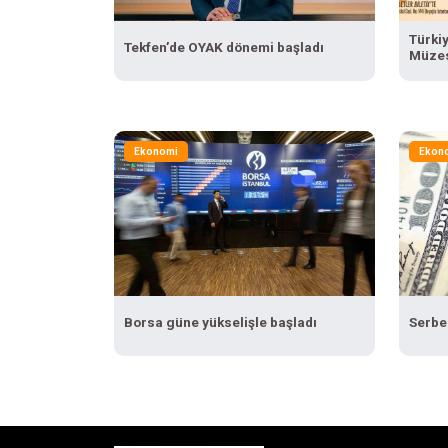
Türki
Tekfen’de OYAK dönemi başladı
Müzes
Eylül’
Ekonomi
Ekon
Borsa güne yükselişle başladı
Serbes