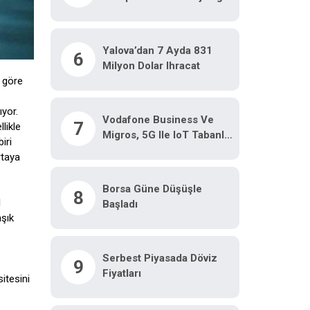
Ağını Güçlendiriyor
Yalova’dan 7 Ayda 831
6
Milyon Dolar Ihracat
e göre
ıyor.
Vodafone Business Ve
7
likle
Migros, 5G Ile IoT Tabanlı
iri
Destek Uygulamaları
rtaya
Hayata Geçirdi
Borsa Güne Düşüşle
8
l
Başladı
aşık
Serbest Piyasada Döviz
9
Fiyatları
sitesini