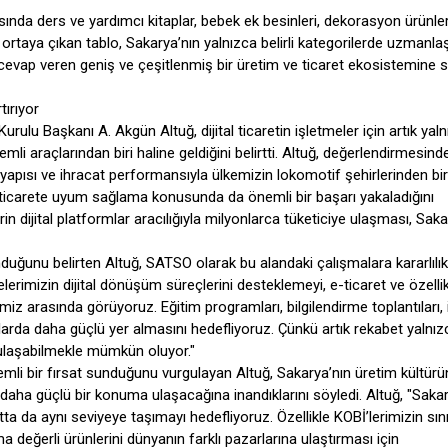
rasında ders ve yardımcı kitaplar, bebek ek besinleri, dekorasyon ürünler
e ortaya çıkan tablo, Sakarya’nın yalnızca belirli kategorilerde uzmanla
a cevap veren geniş ve çeşitlenmiş bir üretim ve ticaret ekosistemine 
tırıyor
lu Başkanı A. Akgün Altuğ, dijital ticaretin işletmeler için artık yaln
mli araçlarından biri haline geldiğini belirtti. Altuğ, değerlendirmesind
tyapısı ve ihracat performansıyla ülkemizin lokomotif şehirlerinden biri
al ticarete uyum sağlama konusunda da önemli bir başarı yakaladığını
in dijital platformlar aracılığıyla milyonlarca tüketiciye ulaşması, Sak
sunduğunu belirten Altuğ, SATSO olarak bu alandaki çalışmalara kararlılık
lerimizin dijital dönüşüm süreçlerini desteklemeyi, e-ticaret ve özellik
erimiz arasında görüyoruz. Eğitim programları, bilgilendirme toplantıları, 
azarlarda daha güçlü yer almasını hedefliyoruz. Çünkü artık rekabet yalnız
 ulaşabilmekle mümkün oluyor."
emli bir fırsat sunduğunu vurgulayan Altuğ, Sakarya’nın üretim kültür
ok daha güçlü bir konuma ulaşacağına inandıklarını söyledi. Altuğ, "Saka
atta da aynı seviyeye taşımayı hedefliyoruz. Özellikle KOBİ’lerimizin sın
değerli ürünlerini dünyanın farklı pazarlarına ulaştırması için