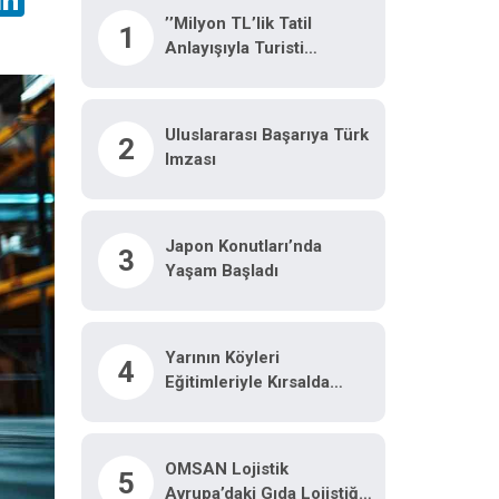
’’Milyon TL’lik Tatil
1
Anlayışıyla Turisti
Kaçırırız’’
Uluslararası Başarıya Türk
2
Imzası
Japon Konutları’nda
3
Yaşam Başladı
Yarının Köyleri
4
Eğitimleriyle Kırsalda
Ürünler Markaya
Dönüşüyor
OMSAN Lojistik
5
Avrupa’daki Gıda Lojistiği