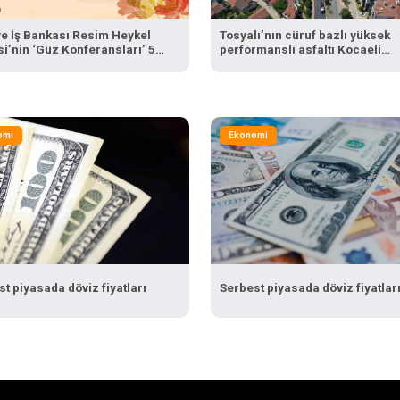
ye İş Bankası Resim Heykel
Tosyalı’nın cüruf bazlı yüksek
i’nin ‘Güz Konferansları’ 5
performanslı asfaltı Kocaeli
de başlıyor
yollarında
omi
Ekonomi
t piyasada döviz fiyatları
Serbest piyasada döviz fiyatlar