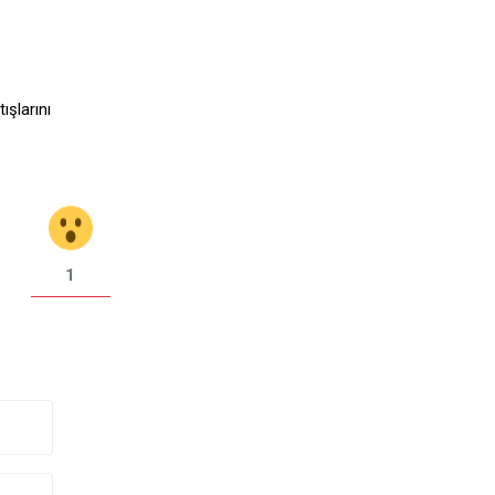
ışlarını
1