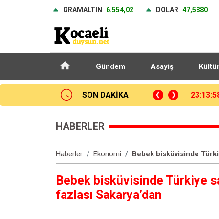
GRAMALTIN
6.554,02
DOLAR
47,5880
Gündem
Asayiş
Kültü
SON DAKİKA
(Düzeltme) Bahçelievler Belediyesi: "Binanın önceden tahliye edilmesi nedeniyle ilk belirlemelere göre herhangi bir can kaybı veya yaralanma bulunmamaktadır"
23:16:2
HABERLER
Haberler
Ekonomi
Bebek bisküvisinde Türkiy
Bebek bisküvisinde Türkiye sa
fazlası Sakarya’dan