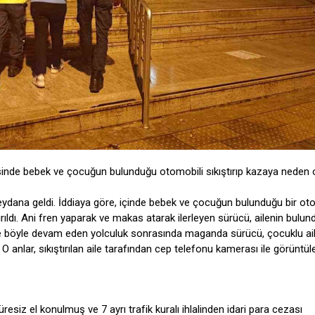
erisinde bebek ve çocuğun bulunduğu otomobili sıkıştırıp kazaya neden 
ydana geldi. İddiaya göre, içinde bebek ve çocuğun bulunduğu bir ot
rıldı. Ani fren yaparak ve makas atarak ilerleyen sürücü, ailenin bulu
üre böyle devam eden yolculuk sonrasında maganda sürücü, çocuklu ai
O anlar, sıkıştırılan aile tarafından cep telefonu kamerası ile görüntül
resiz el konulmuş ve 7 ayrı trafik kuralı ihlalinden idari para cezası