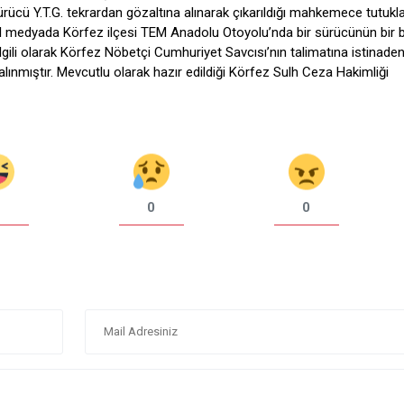
ücü Y.T.G. tekrardan gözaltına alınarak çıkarıldığı mahkemece tutukla
syal medyada Körfez ilçesi TEM Anadolu Otoyolu’nda bir sürücünün bir
lgili olarak Körfez Nöbetçi Cumhuriyet Savcısı’nın talimatına istinade
alınmıştır. Mevcutlu olarak hazır edildiği Körfez Sulh Ceza Hakimliği
0
0