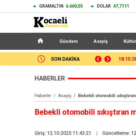
GRAMALTIN
6.660,55
DOLAR
47,7111
Gündem
Asayiş
Kültü
törenle son yolculuğuna uğurlandı
SON DAKİKA
17:29:4
HABERLER
Haberler
Asayiş
Bebekli otomobili sıkıştır
Bebekli otomobili sıkıştıran 
Giriş: 12.10.2025 11:43:21
|
Güncelleme: 12