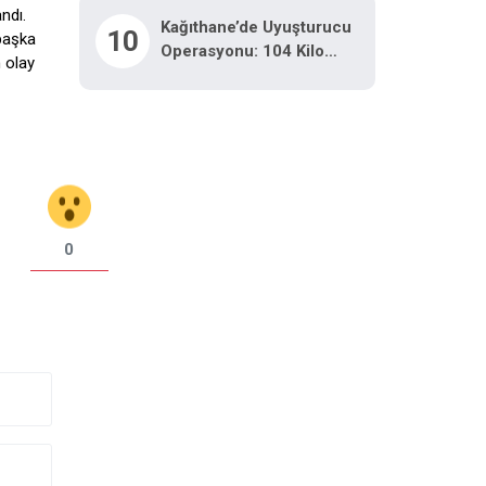
ndı.
Kağıthane’de Uyuşturucu
10
 başka
Operasyonu: 104 Kilo
n olay
Pregabalin Ele Geçirildi
0