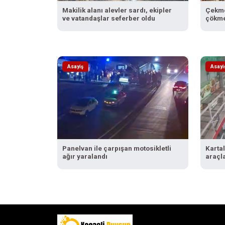
Makilik alanı alevler sardı, ekipler
Çekme
ve vatandaşlar seferber oldu
çökme
Asayiş
Asayi
Panelvan ile çarpışan motosikletli
Kartal
ağır yaralandı
araçla