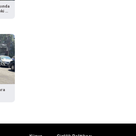
sında
ki 3
ara