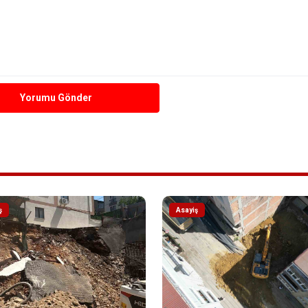
Yorumu Gönder
ş
Asayiş