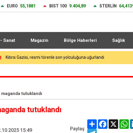
EURO
55,1881
BIST 100
9.404,89
STERLİN
64,413
r- Sanat
Magazin
Bölge Haberleri
Sağlık
1
Özel Sporcular Down Judo Milli Takımı namağlup dünya şampiyonu
an maganda tutuklandı
maganda tutuklandı
Share
Facebook
X
W
Paylaş
.10.2025 15:49
Telegram