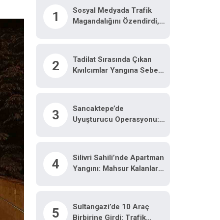
Sosyal Medyada Trafik
1
Magandalığını Özendirdi,
Ehliyetinden Oldu: 72 Bin
Lira Ceza
Tadilat Sırasında Çıkan
2
Kıvılcımlar Yangına Sebep
Oldu
Sancaktepe’de
3
Uyuşturucu Operasyonu:
191,70 Gram Uyuşturucu
Ele Geçirildi
Silivri Sahili’nde Apartman
4
Yangını: Mahsur Kalanlar
Balkonlardan Kurtarıldı
Sultangazi’de 10 Araç
5
Birbirine Girdi: Trafik