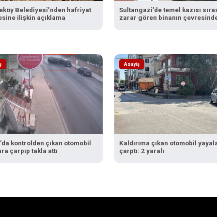
köy Belediyesi’nden hafriyat
Sultangazi’de temel kazısı sıra
sine ilişkin açıklama
zarar gören binanın çevresinde
bina daha tahliye edildi
ş
Asayiş
’da kontrolden çıkan otomobil
Kaldırıma çıkan otomobil yayal
ra çarpıp takla attı
çarptı: 2 yaralı