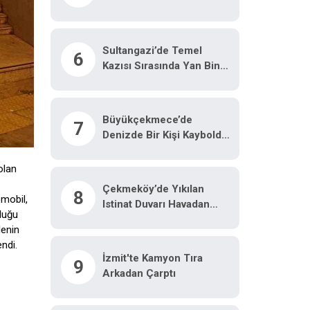
Yoğunluğu Havadan
Görüntülendi
Sultangazi’de Temel
6
Kazısı Sırasında Yan Bina
Zarar Gördü: Tedbir
Amaçlı Boşaltıldı
Büyükçekmece’de
7
Denizde Bir Kişi Kayboldu
Iddiasıyla Başlatılan Arama
3’üncü Gününde De
olan
Devam Etti
Çekmeköy’de Yıkılan
8
omobil,
Istinat Duvarı Havadan
nduğu
Görüntülendi
lenin
endi.
İzmit'te Kamyon Tıra
9
Arkadan Çarptı