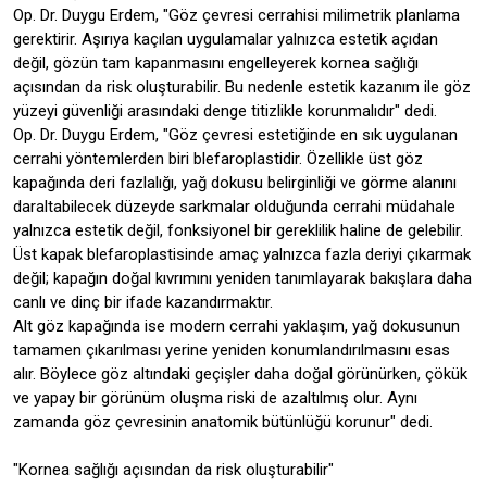
Op. Dr. Duygu Erdem, "Göz çevresi cerrahisi milimetrik planlama
gerektirir. Aşırıya kaçılan uygulamalar yalnızca estetik açıdan
değil, gözün tam kapanmasını engelleyerek kornea sağlığı
açısından da risk oluşturabilir. Bu nedenle estetik kazanım ile göz
yüzeyi güvenliği arasındaki denge titizlikle korunmalıdır" dedi.
Op. Dr. Duygu Erdem, "Göz çevresi estetiğinde en sık uygulanan
cerrahi yöntemlerden biri blefaroplastidir. Özellikle üst göz
kapağında deri fazlalığı, yağ dokusu belirginliği ve görme alanını
daraltabilecek düzeyde sarkmalar olduğunda cerrahi müdahale
yalnızca estetik değil, fonksiyonel bir gereklilik haline de gelebilir.
Üst kapak blefaroplastisinde amaç yalnızca fazla deriyi çıkarmak
değil; kapağın doğal kıvrımını yeniden tanımlayarak bakışlara daha
canlı ve dinç bir ifade kazandırmaktır.
Alt göz kapağında ise modern cerrahi yaklaşım, yağ dokusunun
tamamen çıkarılması yerine yeniden konumlandırılmasını esas
alır. Böylece göz altındaki geçişler daha doğal görünürken, çökük
ve yapay bir görünüm oluşma riski de azaltılmış olur. Aynı
zamanda göz çevresinin anatomik bütünlüğü korunur" dedi.
"Kornea sağlığı açısından da risk oluşturabilir"