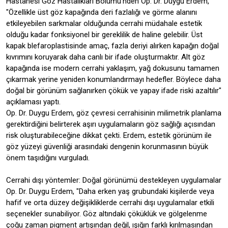
Hastanesi Göz Hastalıkları Bölümü’nden Op. Dr. Duygu Erdem,
"Özellikle üst göz kapağında deri fazlalığı ve görme alanını
etkileyebilen sarkmalar olduğunda cerrahi müdahale estetik
olduğu kadar fonksiyonel bir gereklilik de haline gelebilir. Üst
kapak blefaroplastisinde amaç, fazla deriyi alırken kapağın doğal
kıvrımını koruyarak daha canlı bir ifade oluşturmaktır. Alt göz
kapağında ise modern cerrahi yaklaşım, yağ dokusunu tamamen
çıkarmak yerine yeniden konumlandırmayı hedefler. Böylece daha
doğal bir görünüm sağlanırken çökük ve yapay ifade riski azaltılır"
açıklaması yaptı.
Op. Dr. Duygu Erdem, göz çevresi cerrahisinin milimetrik planlama
gerektirdiğini belirterek aşırı uygulamaların göz sağlığı açısından
risk oluşturabileceğine dikkat çekti. Erdem, estetik görünüm ile
göz yüzeyi güvenliği arasındaki dengenin korunmasının büyük
önem taşıdığını vurguladı.
Cerrahi dışı yöntemler: Doğal görünümü destekleyen uygulamalar
Op. Dr. Duygu Erdem, "Daha erken yaş grubundaki kişilerde veya
hafif ve orta düzey değişikliklerde cerrahi dışı uygulamalar etkili
seçenekler sunabiliyor. Göz altındaki çöküklük ve gölgelenme
çoğu zaman pigment artışından değil, ışığın farklı kırılmasından