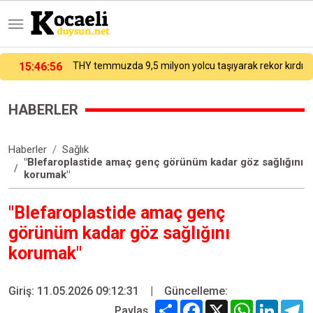
15:46:56
THY temmuzda 9,5 milyon yolcu taşıyarak rekor kırdı
HABERLER
Haberler
Sağlık
"Blefaroplastide amaç genç görünüm kadar göz sağlığını
korumak"
"Blefaroplastide amaç genç
görünüm kadar göz sağlığını
korumak"
Giriş: 11.05.2026 09:12:31
|
Güncelleme:
Share
Facebook
X
WhatsApp
Linked
T
Paylaş