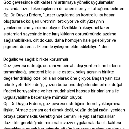
Göz çevresinde cilt kalitesini artırmaya yönelik uygulamalar
arasında lazer teknolojilerinin de önemli bir yer tuttuğunu belirten
Op. Dr. Duygu Erdem, "Lazer uygulamaları kontrollü ısı hasarı
oluşturarak kolajen üretimini tetikliyor ve cilt yüzeyinin
yenilenmesine yardımcı oluyor. Özellikle fraksiyonel lazer
sistemleri sayesinde ince kırışıklıkların görünümünde azalma
sağlanabilirken, cilt dokusu daha homojen hale gelebiliyor ve
pigment düzensizliklerinde iyileşme elde edilebiliyor" dedi.
Doğallık ve sağlık birlikte korunmalı
Göz çevresi estetiği, cerrahi ve cerrahi dışı yöntemlerin birbirini
tamamladığı; anatomi bilgisi ile estetik bakış açısının birlikte
değerlendirildiği özel bir alan olarak öne çıkıyor. Başarı yalnızca
teknik yeterlilikle değil, yüzün bütününü değerlendirebilme, doğal
ifadeyi koruyabilme ve her müdahaleyi hassas bir planlama ile
uygulayabilme becerisiyle mümkün oluyor.
Op. Dr. Duygu Erdem, göz çevresi estetiğinin temel yaklaşımına
ilişkin, "Amaç zamanı geri almak değil, yüzün doğal ışığını yeniden
ortaya çıkarmaktır. Gerektiğinde cerrahi ile yapısal fazlalıklar
düzeltilir, gerektiğinde minimal invaziv uygulamalarla cilt kalitesi