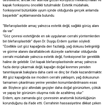
desteklenir; ancak her adımda gözün koruyucu mekanizmaları ve
kapak fonksiyonu öncelikli tutulmalıdır. Estetik müdahale,
fonksiyonel bütünlükle uyum içinde olduğunda gerçek anlamda
başarılıdır" açıklamasında bulundu.
"Blefaroplastide amaç yalnızca estetik değil, sağlıklı görüş alanı
da var"
"Göz çevresi estetiğinde en sık uygulanan cerrahi yöntemlerden
biri blefaroplastidir" diyen Dr. Duygu Erdem şunları söyledi:
"Özellikle üst göz kapağında deri fazlalığı, yağ dokusu belirginliği
ve görme alanını daraltabilecek düzeyde sarkmalar olduğunda
cerrahi müdahale yalnızca estetik değil, fonksiyonel bir gereklilik
haline de gelebilir. Üst kapak blefaroplastisinde amaç yalnızca
fazla deriyi çıkarmak değil; kapağın doğal kıvrımını yeniden
tanımlayarak bakışlara daha canlı ve dinç bir ifade kazandırmaktır.
Alt göz kapağında ise modern cerrahi yaklaşım, yağ dokusunun
tamamen çıkarılması yerine yeniden konumlandırılmasını esas
alır. Böylece göz altındaki geçişler daha doğal görünürken, çökük
ve yapay bir görünüm oluşma riski de azaltılmış olur."
Erdem, aynı zamanda göz çevresinin anatomik bütünlüğünün
korunduğunu da ifade etti. Cerrahinin hassasiyetine dikkat çeken