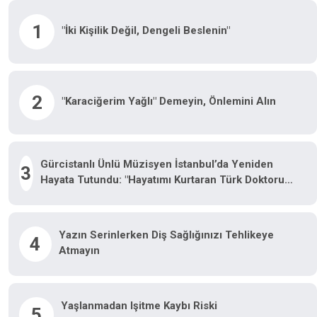
1
"İki Kişilik Değil, Dengeli Beslenin"
2
"Karaciğerim Yağlı" Demeyin, Önlemini Alın
Gürcistanlı Ünlü Müzisyen İstanbul’da Yeniden
3
Hayata Tutundu: "Hayatımı Kurtaran Türk Doktorum
Için Tiflis’te Sahneye Çıkacağım"
Yazın Serinlerken Diş Sağlığınızı Tehlikeye
4
Atmayın
Yaşlanmadan Işitme Kaybı Riski
5