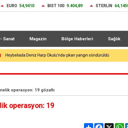
EURO
54,9410
BIST 100
9.404,89
STERLİN
64,145
r- Sanat
Magazin
Bölge Haberleri
Sağlık
4
Galatasaray yeni sezon hazırlıklarına devam ediyor
nelik operasyon: 19 gözaltı
lik operasyon: 19
Share
Facebook
X
W