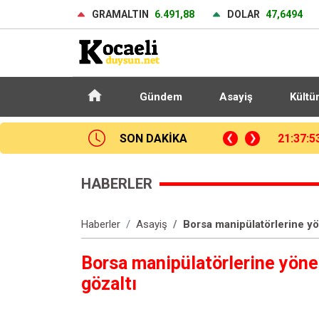
GRAMALTIN
6.491,88
DOLAR
47,6494
Gündem
Asayiş
Kültü
p Okulu’nda çıkan yangın söndürüldü
SON DAKİKA
21:27:5
HABERLER
Haberler
Asayiş
Borsa manipülatörlerine yö
Borsa manipülatörlerine yöne
gözaltı