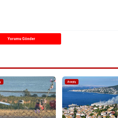
Yorumu Gönder
ş
Asayiş