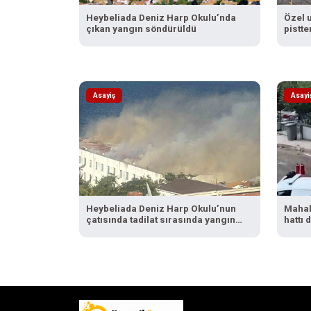
Heybeliada Deniz Harp Okulu’nda
Özel u
çıkan yangın söndürüldü
pistte
Asayiş
Asayi
Heybeliada Deniz Harp Okulu’nun
Mahal
çatısında tadilat sırasında yangın
hattı 
çıktı. Olay yerine çevre ilçelerden
çok sayıda itfaiye ekibi sevk
edilirken, yangına müdahale devam
ediyor.