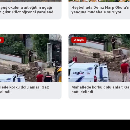
çuş okuluna ait eğitim uçağı
Heybeliada Deniz Harp Okulu’n
n çıktı: Pilot öğrenci yaralandı
yangına müdahale sürüyor
ş
Asayiş
lede korku dolu anlar: Gaz
Mahallede korku dolu anlar: Ga
delindi
hattı delindi