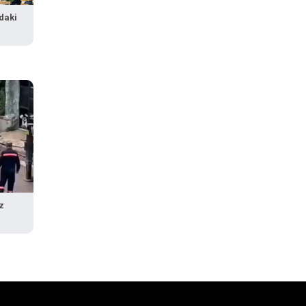
daki
z