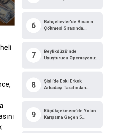
Havadan Görüntülendi
Bahçelievler’de Binanın
6
Çökmesi Sırasında
Yaşanan Panik Anları
Kamerada
heli
Beylikdüzü’nde
7
Uyuşturucu Operasyonu:
62 Kilo Eroin Ve
Metamfetamin Ele
Geçirildi
Şişli’de Eski Erkek
nce,
8
Arkadaşı Tarafından
Öldürülen Nilda Müge
Cinayetine Ilişkin Güvenlik
ya
Kamerası Görüntüsü
Küçükçekmece’de Yolun
9
Ortaya Çıktı
asını
Karşısına Geçen 5
Yaşındaki Çocuğa
k
Motosiklet Çarptı