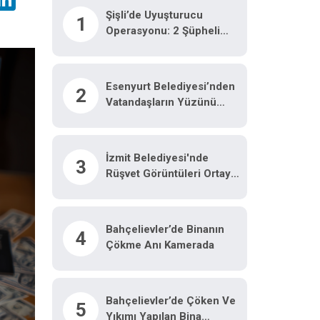
Şişli’de Uyuşturucu
1
Operasyonu: 2 Şüpheli
Yakalandı
Esenyurt Belediyesi’nden
2
Vatandaşların Yüzünü
Güldüren Uygulama
İzmit Belediyesi'nde
3
Rüşvet Görüntüleri Ortaya
Çıktı!
Bahçelievler’de Binanın
4
Çökme Anı Kamerada
Bahçelievler’de Çöken Ve
5
Yıkımı Yapılan Bina