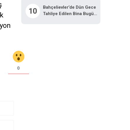
ş
Bahçelievler’de Dün Gece
10
Tahliye Edilen Bina Bugün
ak
Çöktü
syon
0