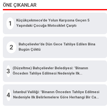
ÖNE ÇIKANLAR
Küçükçekmece’de Yolun Karşısına Geçen 5
1
Yaşındaki Çocuğa Motosiklet Çarptı
Bahçelievler’de Dün Gece Tahliye Edilen Bina
2
Bugün Çöktü
(Düzeltme) Bahçelievler Belediyesi: "Binanın
3
Önceden Tahliye Edilmesi Nedeniyle Ilk
Belirlemelere Göre Herhangi Bir Can Kaybı Veya
Yaralanma Bulunmamaktadır"
İstanbul Valiliği: "Binanın Önceden Tahliye Edilmesi
4
Nedeniyle Ilk Belirlemelere Göre Herhangi Bir Can
Kaybı Veya Yaralanma Bulunmamaktadır"