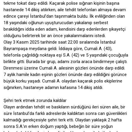
tekme tokat darp edildi. Kaçarak polise sığınan kişinin başına
hastanede 14 dikiş atılırken, aile tehdit telefonları almaya devam
edince çareyi İstanbul’dan taşınmakta buldu. İlk evliliğinden olan
18 yaşındaki oğlunun uyuşturucudan yakalanıp serbest
bırakıldığını iddia eden adam, kendisini darp edenlerden şikayetçi
olduğunu belirterek bir an önce yakalanmalarını istedi.
Olay 3 Kasım 2025 tarihinde saat 22.00 sıralarında İstanbul
Bayrampaşa meydana geldi. İddiaya göre, Cumali A. (43),
telefonla çağrıldığı noktaya eşi S.A. (42) ve 5 yaşındaki çocuğuyla
birlikte gitti. Burada bir grup, adamı zorla araca bindirmeye çalıştı.
Direnmesi üzerine Cumali A. ailesinin gözleri önünde darp edildi.
7 aylık hamile kadın eşinin gözleri önünde darp edildiğini görünce
büyük korku yaşadı. Cumali A. olaydan kaçarak polis ekiplerine
sığınırken, hastaneye adamın kafasına 14 dikiş atıldı.
Şehri terk etmek zorunda kaldılar
Olayın ardından tehdit ve baskıların sürdüğünü ileri süren aile, bir
süre İstanbul’da farklı adreslerde kaldıktan sonra can güvenlikleri
kalmadığı gerekçesiyle şehri terk etti. Olaydan yaklaşık 2 hafta
sonra S.A.’ın erken doğum yaptığı, bebeğin bir süre yoğun