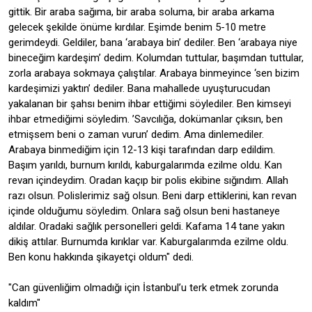
gittik. Bir araba sağıma, bir araba soluma, bir araba arkama
gelecek şekilde önüme kırdılar. Eşimde benim 5-10 metre
gerimdeydi. Geldiler, bana ‘arabaya bin’ dediler. Ben ‘arabaya niye
bineceğim kardeşim’ dedim. Kolumdan tuttular, başımdan tuttular,
zorla arabaya sokmaya çalıştılar. Arabaya binmeyince ‘sen bizim
kardeşimizi yaktın’ dediler. Bana mahallede uyuşturucudan
yakalanan bir şahsı benim ihbar ettiğimi söylediler. Ben kimseyi
ihbar etmediğimi söyledim. ’Savcılığa, dokümanlar çıksın, ben
etmişsem beni o zaman vurun’ dedim. Ama dinlemediler.
Arabaya binmediğim için 12-13 kişi tarafından darp edildim.
Başım yarıldı, burnum kırıldı, kaburgalarımda ezilme oldu. Kan
revan içindeydim. Oradan kaçıp bir polis ekibine sığındım. Allah
razı olsun. Polislerimiz sağ olsun. Beni darp ettiklerini, kan revan
içinde olduğumu söyledim. Onlara sağ olsun beni hastaneye
aldılar. Oradaki sağlık personelleri geldi. Kafama 14 tane yakın
dikiş attılar. Burnumda kırıklar var. Kaburgalarımda ezilme oldu.
Ben konu hakkında şikayetçi oldum" dedi.
"Can güvenliğim olmadığı için İstanbul’u terk etmek zorunda
kaldım"