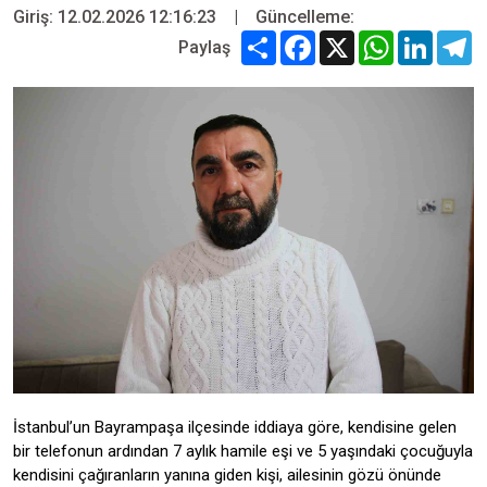
Giriş: 12.02.2026 12:16:23
|
Güncelleme:
Share
Facebook
X
WhatsApp
Linked
T
Paylaş
İstanbul’un Bayrampaşa ilçesinde iddiaya göre, kendisine gelen
bir telefonun ardından 7 aylık hamile eşi ve 5 yaşındaki çocuğuyla
kendisini çağıranların yanına giden kişi, ailesinin gözü önünde