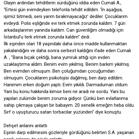
Olayın ardından tehditlerin sürdüğünü iddia eden Cumali A.,
"Ertesi gün evimdeyken telefonla tehdit edildim. ‘İn aşağıya,
işimiz bitmedi, seni yarım bırakmayacağız’ dediler. Çocuklarım
evdeydi. Polis eşliğinde evi terk etmek zorunda kaldım. 7 gün
arkadaşlarımın yanında kaldım. Can güvenliğim olmadığı için
İstanbul’u terk etmek zorunda kaldım" dedi.
İlk eşinden olan 18 yaşındaki daha önce madde kullanmaktan
yakalandığını ve daha sonra serbest kaldığını ifade eden Cumali
A. , "Bana bıçak çektiği, bana yumruk attığı için evden
uzaklaştırma aldım. Benim evim yıkılmış. Benim barkım yıkılmış.
Ben evimden olmuşum. Ben çoluğumdan çocuğumdan
olmuşum. Çocuklarım psikolojisi dağılmış, ben darp edildim.
Hanımım erken doğum yaptı. Evim yıkıldı. Darmaduman oldum.
Yani bu konu hakkında kimse beni ne aradı ne sordu. Yani bu
yapılan zulümde benim zoruma gidiyor. Çünkü ben evlatlarıma
sahip çıkmaya çalışan bir babayım. 20 senelik emeğim heba oldu.
Sırf o uyuşturucu satan torbacılar yüzünden" diye konuştu.
Dehşet anlarını anlattı
Eşinin darp edilmesini gözleriyle gördüğünü belirten S.A. yaşanan