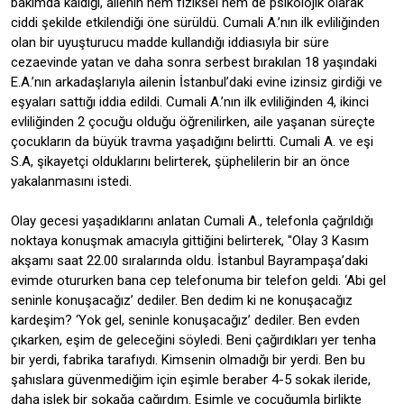
bakımda kaldığı, ailenin hem fiziksel hem de psikolojik olarak
ciddi şekilde etkilendiği öne sürüldü. Cumali A.’nın ilk evliliğinden
olan bir uyuşturucu madde kullandığı iddiasıyla bir süre
cezaevinde yatan ve daha sonra serbest bırakılan 18 yaşındaki
E.A.’nın arkadaşlarıyla ailenin İstanbul’daki evine izinsiz girdiği ve
eşyaları sattığı iddia edildi. Cumali A.’nın ilk evliliğinden 4, ikinci
evliliğinden 2 çocuğu olduğu öğrenilirken, aile yaşanan süreçte
çocukların da büyük travma yaşadığını belirtti. Cumali A. ve eşi
S.A, şikayetçi olduklarını belirterek, şüphelilerin bir an önce
yakalanmasını istedi.
Olay gecesi yaşadıklarını anlatan Cumali A., telefonla çağrıldığı
noktaya konuşmak amacıyla gittiğini belirterek, "Olay 3 Kasım
akşamı saat 22.00 sıralarında oldu. İstanbul Bayrampaşa’daki
evimde otururken bana cep telefonuma bir telefon geldi. ‘Abi gel
seninle konuşacağız’ dediler. Ben dedim ki ne konuşacağız
kardeşim? ‘Yok gel, seninle konuşacağız’ dediler. Ben evden
çıkarken, eşim de geleceğini söyledi. Beni çağırdıkları yer tenha
bir yerdi, fabrika tarafıydı. Kimsenin olmadığı bir yerdi. Ben bu
şahıslara güvenmediğim için eşimle beraber 4-5 sokak ileride,
daha işlek bir sokağa çağırdım. Eşimle ve çocuğumla birlikte