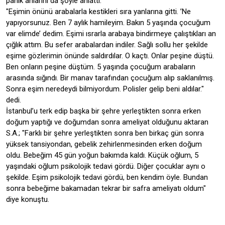
panik anlarını da şöyle anlattı:
"Eşimin önünü arabalarla kestikleri sıra yanlarına gitti. ’Ne
yapıyorsunuz. Ben 7 aylık hamileyim. Bakın 5 yaşında çocuğum
var elimde’ dedim. Eşimi ısrarla arabaya bindirmeye çalıştıkları an
çığlık attım. Bu sefer arabalardan indiler. Sağlı sollu her şekilde
eşime gözlerimin önünde saldırdılar. O kaçtı. Onlar peşine düştü.
Ben onların peşine düştüm. 5 yaşında çocuğum arabaların
arasında sığındı. Bir manav tarafından çocuğum alıp saklanılmış.
Sonra eşim neredeydi bilmiyordum. Polisler gelip beni aldılar."
dedi.
İstanbul’u terk edip başka bir şehre yerleştikten sonra erken
doğum yaptığı ve doğumdan sonra ameliyat olduğunu aktaran
S.A.; "Farklı bir şehre yerleştikten sonra ben birkaç gün sonra
yüksek tansiyondan, gebelik zehirlenmesinden erken doğum
oldu. Bebeğim 45 gün yoğun bakımda kaldı. Küçük oğlum, 5
yaşındaki oğlum psikolojik tedavi gördü. Diğer çocuklar aynı o
şekilde. Eşim psikolojik tedavi gördü, ben kendim öyle. Bundan
sonra bebeğime bakamadan tekrar bir safra ameliyatı oldum"
diye konuştu.