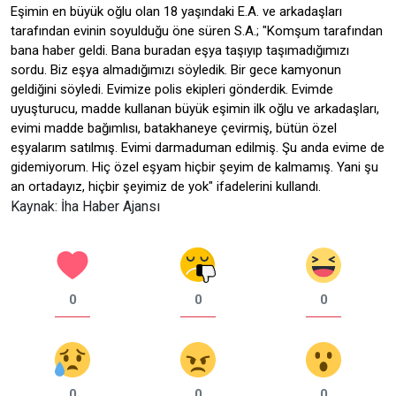
Eşimin en büyük oğlu olan 18 yaşındaki E.A. ve arkadaşları
tarafından evinin soyulduğu öne süren S.A.; "Komşum tarafından
bana haber geldi. Bana buradan eşya taşıyıp taşımadığımızı
sordu. Biz eşya almadığımızı söyledik. Bir gece kamyonun
geldiğini söyledi. Evimize polis ekipleri gönderdik. Evimde
uyuşturucu, madde kullanan büyük eşimin ilk oğlu ve arkadaşları,
evimi madde bağımlısı, batakhaneye çevirmiş, bütün özel
eşyalarım satılmış. Evimi darmaduman edilmiş. Şu anda evime de
gidemiyorum. Hiç özel eşyam hiçbir şeyim de kalmamış. Yani şu
an ortadayız, hiçbir şeyimiz de yok" ifadelerini kullandı.
Kaynak: İha Haber Ajansı
0
0
0
0
0
0