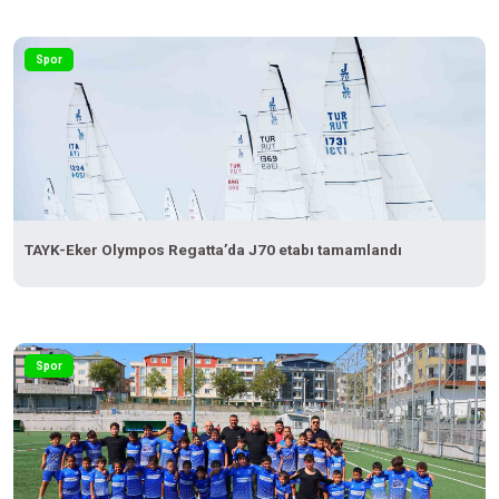
Spor
TAYK-Eker Olympos Regatta’da J70 etabı tamamlandı
Spor