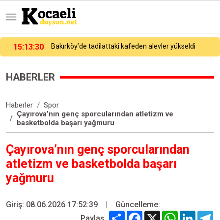
15:06:07
Yunanistan’a kaçarken yakalanmıştı, adliyeye sevk edildi
HABERLER
Haberler
Spor
Çayırova’nın genç sporcularından atletizm ve
basketbolda başarı yağmuru
Çayırova’nın genç sporcularından
atletizm ve basketbolda başarı
yağmuru
Giriş: 08.06.2026 17:52:39
|
Güncelleme:
Share
Facebook
X
WhatsApp
Linked
T
Paylaş