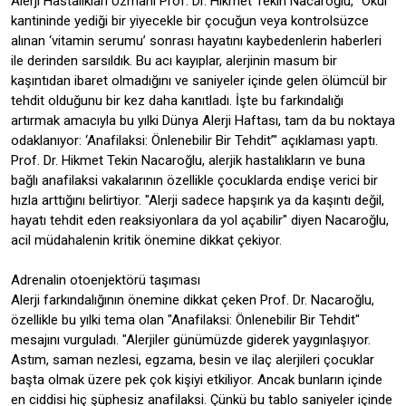
Alerji Hastalıkları Uzmanı Prof. Dr. Hikmet Tekin Nacaroğlu, "Okul
kantininde yediği bir yiyecekle bir çocuğun veya kontrolsüzce
alınan ‘vitamin serumu’ sonrası hayatını kaybedenlerin haberleri
ile derinden sarsıldık. Bu acı kayıplar, alerjinin masum bir
kaşıntıdan ibaret olmadığını ve saniyeler içinde gelen ölümcül bir
tehdit olduğunu bir kez daha kanıtladı. İşte bu farkındalığı
artırmak amacıyla bu yılki Dünya Alerji Haftası, tam da bu noktaya
odaklanıyor: ‘Anafilaksi: Önlenebilir Bir Tehdit’" açıklaması yaptı.
Prof. Dr. Hikmet Tekin Nacaroğlu, alerjik hastalıkların ve buna
bağlı anafilaksi vakalarının özellikle çocuklarda endişe verici bir
hızla arttığını belirtiyor. "Alerji sadece hapşırık ya da kaşıntı değil,
hayatı tehdit eden reaksiyonlara da yol açabilir" diyen Nacaroğlu,
acil müdahalenin kritik önemine dikkat çekiyor.
Adrenalin otoenjektörü taşıması
Alerji farkındalığının önemine dikkat çeken Prof. Dr. Nacaroğlu,
özellikle bu yılki tema olan "Anafilaksi: Önlenebilir Bir Tehdit"
mesajını vurguladı. "Alerjiler günümüzde giderek yaygınlaşıyor.
Astım, saman nezlesi, egzama, besin ve ilaç alerjileri çocuklar
başta olmak üzere pek çok kişiyi etkiliyor. Ancak bunların içinde
en ciddisi hiç şüphesiz anafilaksi. Çünkü bu tablo saniyeler içinde