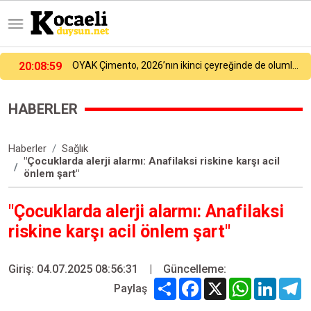
19:16:39
Arnavutköy’de üniversite adaylarına tercih desteği
HABERLER
Haberler
Sağlık
"Çocuklarda alerji alarmı: Anafilaksi riskine karşı acil
önlem şart"
"Çocuklarda alerji alarmı: Anafilaksi
riskine karşı acil önlem şart"
Giriş: 04.07.2025 08:56:31
|
Güncelleme:
Share
Facebook
X
WhatsApp
Linked
T
Paylaş