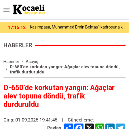
Kasımpaşa, Muhammed Emin Bektaş’ı kadrosuna kattı
17:04:48
Dünya Fen Bilimleri Şampiyonası’nda 24 ülke arasında Türk öğrenci birinci oldu
HABERLER
Haberler
Asayiş
D-650’de korkutan yangın: Ağaçlar alev topuna döndü,
trafik durduruldu
D-650’de korkutan yangın: Ağaçlar
alev topuna döndü, trafik
durduruldu
Giriş: 01.09.2025 19:41:45
|
Güncelleme:
Share
Facebook
X
WhatsApp
Linked
T
Paylaş