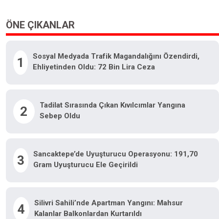
ÖNE ÇIKANLAR
Sosyal Medyada Trafik Magandalığını Özendirdi,
1
Ehliyetinden Oldu: 72 Bin Lira Ceza
Tadilat Sırasında Çıkan Kıvılcımlar Yangına
2
Sebep Oldu
Sancaktepe’de Uyuşturucu Operasyonu: 191,70
3
Gram Uyuşturucu Ele Geçirildi
Silivri Sahili’nde Apartman Yangını: Mahsur
4
Kalanlar Balkonlardan Kurtarıldı