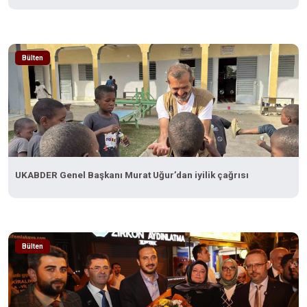
gerekli başvurumuzu yapacağız"
Bülten
UKABDER Genel Başkanı Murat Uğur’dan iyilik çağrısı
Bülten