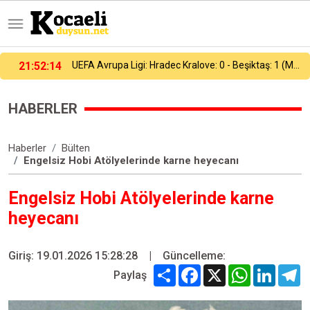
UEFA Avrupa Ligi: Hradec Kralove: 0 - Beşiktaş: 1 (Maç sonucu)
21:37:53
Heybeliada Deniz Harp Okulu’nda çıkan yangın söndürüldü
HABERLER
Haberler
Bülten
Engelsiz Hobi Atölyelerinde karne heyecanı
Engelsiz Hobi Atölyelerinde karne
heyecanı
Giriş: 19.01.2026 15:28:28
|
Güncelleme:
Share
Facebook
X
WhatsApp
Linked
T
Paylaş