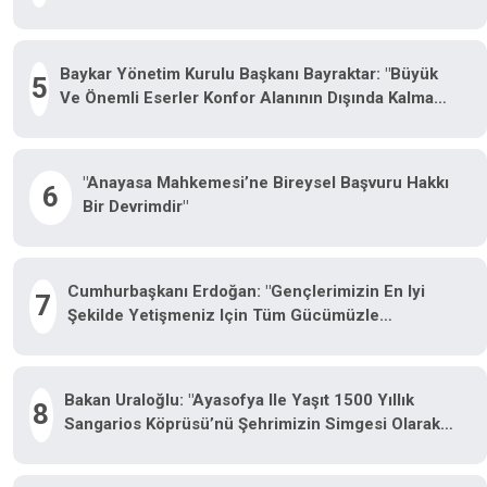
Ayaklarından Birisi Olan Yasa Teklifi TBMM’ye
Gelecek"
Baykar Yönetim Kurulu Başkanı Bayraktar: "Büyük
5
Ve Önemli Eserler Konfor Alanının Dışında Kalmaya
Razı Olanlar Tarafından Gerçekleştirildi"
"Anayasa Mahkemesi’ne Bireysel Başvuru Hakkı
6
Bir Devrimdir"
Cumhurbaşkanı Erdoğan: "Gençlerimizin En Iyi
7
Şekilde Yetişmeniz Için Tüm Gücümüzle
Çalışıyoruz"
Bakan Uraloğlu: "Ayasofya Ile Yaşıt 1500 Yıllık
8
Sangarios Köprüsü’nü Şehrimizin Simgesi Olarak
Yeniden Canlandırdık"