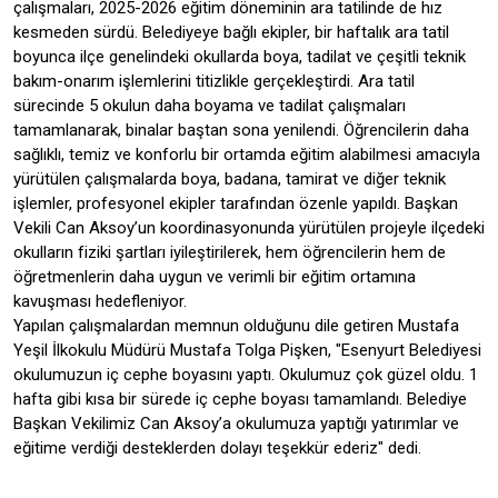
çalışmaları, 2025-2026 eğitim döneminin ara tatilinde de hız
kesmeden sürdü. Belediyeye bağlı ekipler, bir haftalık ara tatil
boyunca ilçe genelindeki okullarda boya, tadilat ve çeşitli teknik
bakım-onarım işlemlerini titizlikle gerçekleştirdi. Ara tatil
sürecinde 5 okulun daha boyama ve tadilat çalışmaları
tamamlanarak, binalar baştan sona yenilendi. Öğrencilerin daha
sağlıklı, temiz ve konforlu bir ortamda eğitim alabilmesi amacıyla
yürütülen çalışmalarda boya, badana, tamirat ve diğer teknik
işlemler, profesyonel ekipler tarafından özenle yapıldı. Başkan
Vekili Can Aksoy’un koordinasyonunda yürütülen projeyle ilçedeki
okulların fiziki şartları iyileştirilerek, hem öğrencilerin hem de
öğretmenlerin daha uygun ve verimli bir eğitim ortamına
kavuşması hedefleniyor.
Yapılan çalışmalardan memnun olduğunu dile getiren Mustafa
Yeşil İlkokulu Müdürü Mustafa Tolga Pişken, "Esenyurt Belediyesi
okulumuzun iç cephe boyasını yaptı. Okulumuz çok güzel oldu. 1
hafta gibi kısa bir sürede iç cephe boyası tamamlandı. Belediye
Başkan Vekilimiz Can Aksoy’a okulumuza yaptığı yatırımlar ve
eğitime verdiği desteklerden dolayı teşekkür ederiz" dedi.