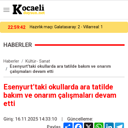
23:00:17
Galatasaray, hazırlık maçında Villarreal’e 2-1 yenildi
HABERLER
Haberler
Kültür- Sanat
Esenyurt’taki okullarda ara tatilde bakım ve onarım
çalışmaları devam etti
Esenyurt’taki okullarda ara tatilde
bakım ve onarım çalışmaları devam
etti
Giriş: 16.11.2025 14:33:10
|
Güncelleme:
Share
Facebook
X
WhatsApp
Linked
T
Paylaş