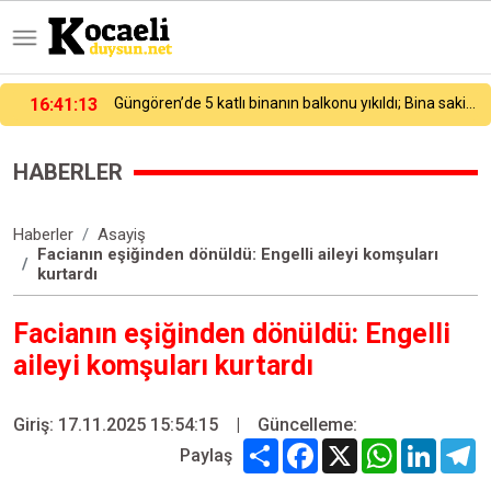
Güngören’de 5 katlı binanın balkonu yıkıldı; Bina sakini "Deprem oldu sandık" dedi
16:01
Körfezin iki yakası 471 yüzücüyle buluştu
HABERLER
Haberler
Asayiş
Facianın eşiğinden dönüldü: Engelli aileyi komşuları
kurtardı
Facianın eşiğinden dönüldü: Engelli
aileyi komşuları kurtardı
Giriş: 17.11.2025 15:54:15
|
Güncelleme:
Share
Facebook
X
WhatsApp
Linked
T
Paylaş