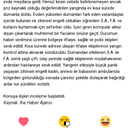
evde meydana geldi. Henüz kesin sebebi belirlenemeyen ancak
priz kaynaklı olduğu değerlendirilen yangında ev kısa sürede
dumanla doldu. Evden yükselen dumanları fark eden vatandaşlar,
içerde bulunan ve zihinsel engelli oldukları öğrenilen S.A., F.A. ve
kızlarını kurtarmak için seferber oldu. İçeri giren komşular aileyi
dışarı çıkartarak muhtemel bir facianın önüne geçti. Durumun
haber verilmesi üzerine bölgeye itfaiye, sağlık ve polis ekipleri
sevk edildi. Kısa sürede adrese ulaşan itfaiye ekiplerince yangın
kontrol altına alınarak söndürüldü. Dumandan etkilenen S.A. ile
F.A. isimli yaşlı çift, olay yerinde sağlık ekiplerinin müdahalesinin
ardından hastaneye sevk edildi. Yangının etkisiyle büyük panik
yaşayan zihinsel engelli kadın, annesi ile babasının ambulansla
bölgeden götürüldüğü esnada çaresiz şekilde dolaşarak bağırdığı
anlar ise yürekleri sızlattı.
Konuya ilişkin inceleme başlatıldı.
Kaynak: İha Haber Ajansı