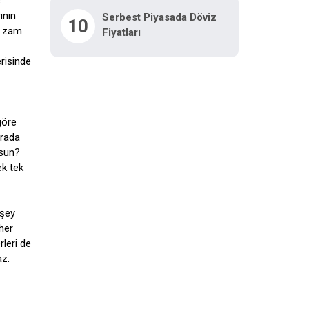
s
ının
Serbest Piyasada Döviz
10
n zam
Fiyatları
erisinde
göre
urada
lsun?
ek tek
 şey
her
rleri de
az.