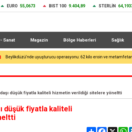
EURO
55,0673
BIST 100
9.404,89
STERLİN
64,193
r- Sanat
Magazin
Bölge Haberleri
Sağlık
7
Bahçelievler’de inşaatın temelinde tarihi bulgular çıktı
ndaşı düşük fiyatla kaliteli hizmetin verildiği sitelere yöneltti
ı düşük fiyatla kaliteli
eltti
Share
Facebook
X
W