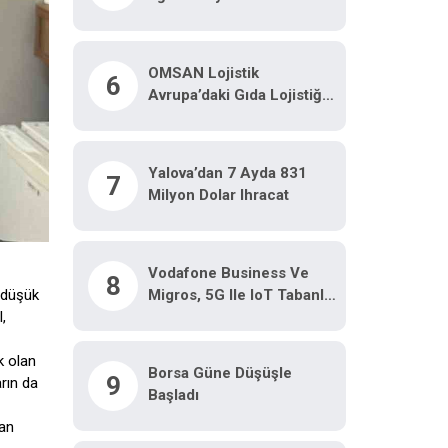
Ürünler Markaya
Dönüşüyor
OMSAN Lojistik
6
Avrupa’daki Gıda Lojistiği
Ağını Güçlendiriyor
Yalova’dan 7 Ayda 831
7
Milyon Dolar Ihracat
Vodafone Business Ve
8
Migros, 5G Ile IoT Tabanlı
 düşük
Destek Uygulamaları
,
Hayata Geçirdi
k olan
Borsa Güne Düşüşle
9
rın da
Başladı
lan