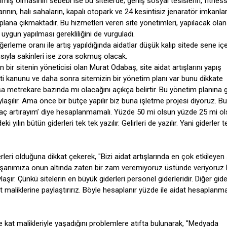
anmış olmasının sebebi ise bu sitelerde; geniş sosyal tesislerin, fitnes
rının, halı sahaların, kapalı otopark ve 24 kesintisiz jenaratör imkanlar
plana çıkmaktadır. Bu hizmetleri veren site yönetimleri, yapılacak ola
 uygun yapılması gerekliliğini de vurguladı.
erleme oranı ile artış yapıldığında aidatlar düşük kalıp sitede sene iç
sıyla sakinleri ise zora sokmuş olacak.
bir sitenin yöneticisi olan Murat Odabaş, site aidat artışlarını yapış
iyeti kanunu ve daha sonra sitemizin bir yönetim planı var bunu dikkate
sa metrekare bazında mı olacağını açıkça belirtir. Bu yönetim planına 
aşılır. Ama önce bir bütçe yapılır biz buna işletme projesi diyoruz. B
 kaç artırayım’ diye hesaplanmamalı. Yüzde 50 mi olsun yüzde 25 mi o
yılın bütün giderleri tek tek yazılır. Gelirleri de yazılır. Yani giderler t
rleri olduğuna dikkat çekerek, "Bizi aidat artışlarında en çok etkileyen
alışanımıza onun altında zaten bir zam veremiyoruz üstünde veriyoruz 
şır. Çünkü sitelerin en büyük giderleri personel giderleridir. Diğer gide
at maliklerine paylaştırırız. Böyle hesaplanır yüzde ile aidat hesaplanm
le kat malikleriyle yaşadığını problemlere atıfta bulunarak, "Medyada