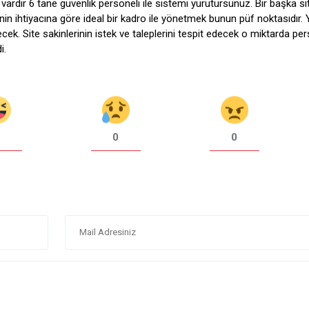
z vardır 6 tane güvenlik personeli ile sistemi yürütürsünüz. Bir başka s
itenin ihtiyacına göre ideal bir kadro ile yönetmek bunun püf noktasıdır. 
ecek. Site sakinlerinin istek ve taleplerini tespit edecek o miktarda pe
i.
0
0