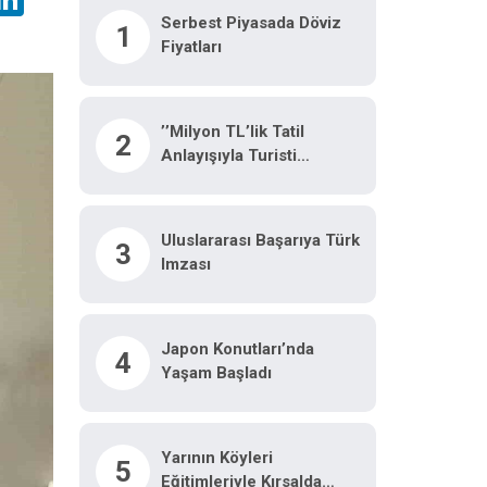
Serbest Piyasada Döviz
1
Fiyatları
’’Milyon TL’lik Tatil
2
Anlayışıyla Turisti
Kaçırırız’’
Uluslararası Başarıya Türk
3
Imzası
Japon Konutları’nda
4
Yaşam Başladı
Yarının Köyleri
5
Eğitimleriyle Kırsalda