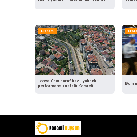
Ekonomi
Ekon
Tosyalı’nın cüruf bazlı yüksek
Borsa
performanslı asfaltı Kocaeli
yollarında