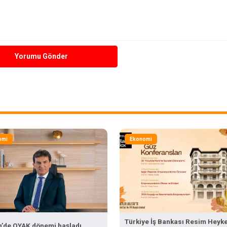
Yorumu Gönder
omi
Ekonomi
Türkiye İş Bankası Resim Heyke
n’de OYAK dönemi başladı