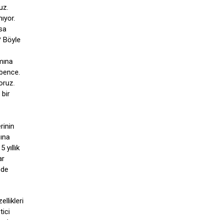
uz.
ıyor.
sa
? Böyle
amına
 bence.
oruz.
 bir
rinin
sına
 yıllık
ar
ede
ellikleri
tici