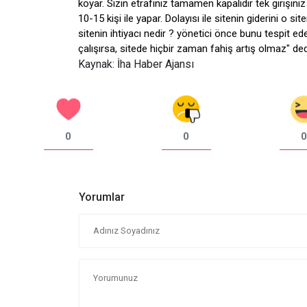
koyar. Sizin etrafınız tamamen kapalıdır tek girişini
10-15 kişi ile yapar. Dolayısı ile sitenin giderini o s
sitenin ihtiyacı nedir ? yönetici önce bunu tespit ed
çalışırsa, sitede hiçbir zaman fahiş artış olmaz" ded
Kaynak: İha Haber Ajansı
0
0
0
Yorumlar