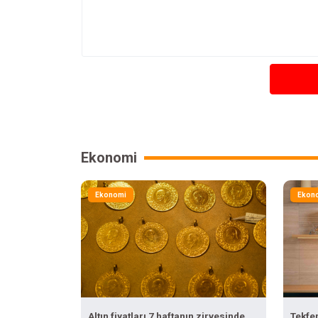
Ekonomi
Ekonomi
Ekon
Altın fiyatları 7 haftanın zirvesinde
Tekfe