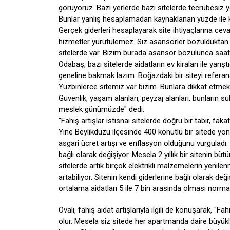
görüyoruz. Bazı yerlerde bazı sitelerde tecrübesiz yö
Bunlar yanlış hesaplamadan kaynaklanan yüzde ile k
Gerçek giderleri hesaplayarak site ihtiyaçlarına c
hizmetler yürütülemez. Siz asansörler bozulduktan 
sitelerde var. Bizim burada asansör bozulunca saatle
Odabaş, bazı sitelerde aidatların ev kiraları ile yarış
geneline bakmak lazım. Boğazdaki bir siteyi referan
Yüzbinlerce sitemiz var bizim. Bunlara dikkat etmek
Güvenlik, yaşam alanları, peyzaj alanları, bunların su
meslek günümüzde" dedi.
"Fahiş artışlar istisnai sitelerde doğru bir tabir, faka
Yine Beylikdüzü ilçesinde 400 konutlu bir sitede yönet
asgari ücret artışı ve enflasyon olduğunu vurguladı.
bağlı olarak değişiyor. Mesela 2 yıllık bir sitenin bütün
sitelerde artık birçok elektrikli malzemelerin yenile
artabiliyor. Sitenin kendi giderlerine bağlı olarak değ
ortalama aidatları 5 ile 7 bin arasında olması norma
Ovalı, fahiş aidat artışlarıyla ilgili de konuşarak, "Fah
olur. Mesela siz sitede her apartmanda daire büyüklü