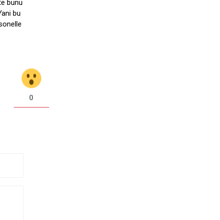
ite bunu
Yani bu
rsonelle
0