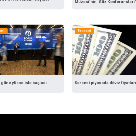
Müzesi’nin ‘Güz Konferansları’
Eylül’de başlıyor
omi
Ekonomi
 güne yükselişle başladı
Serbest piyasada döviz fiyatlar