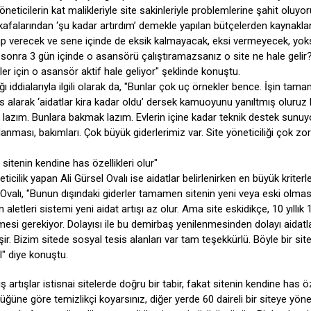
neticilerin kat malikleriyle site sakinleriyle problemlerine şahit oluyor
afalarından ‘şu kadar artırdım’ demekle yapılan bütçelerden kaynaklan
evap verecek ve sene içinde de eksik kalmayacak, eksi vermeyecek, yok
sonra 3 gün içinde o asansörü çalıştıramazsanız o site ne hale gelir
r için o asansör aktif hale geliyor" şeklinde konuştu.
tığı iddialarıyla ilgili olarak da, "Bunlar çok uç örnekler bence. İşin tam
s alarak ‘aidatlar kira kadar oldu’ dersek kamuoyunu yanıltmış oluruz
 lazım. Bunlara bakmak lazım. Evlerin içine kadar teknik destek sunuy
lanması, bakımları. Çok büyük giderlerimiz var. Site yöneticiliği çok zor
t sitenin kendine has özellikleri olur"
icilik yapan Ali Gürsel Ovalı ise aidatlar belirlenirken en büyük kriterle
 Ovalı, "Bunun dışındaki giderler tamamen sitenin yeni veya eski olma
 aletleri sistemi yeni aidat artışı az olur. Ama site eskidikçe, 10 yıllık 15
nmesi gerekiyor. Dolayısı ile bu demirbaş yenilenmesinden dolayı aidatl
işir. Bizim sitede sosyal tesis alanları var tam teşekkürlü. Böyle bir sit
l" diye konuştu.
iş artışlar istisnai sitelerde doğru bir tabir, fakat sitenin kendine has öz
ğüne göre temizlikçi koyarsınız, diğer yerde 60 daireli bir siteye yöne