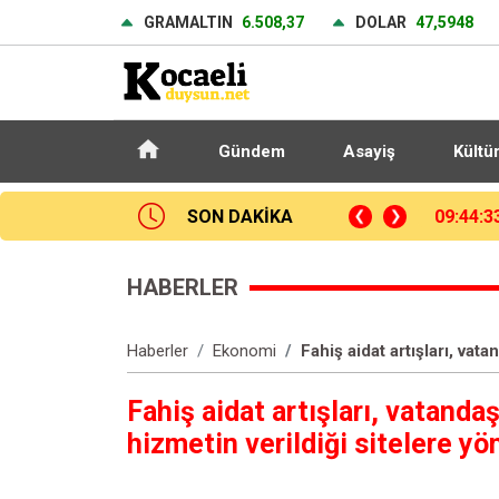
GRAMALTIN
6.508,37
DOLAR
47,5948
Gündem
Asayiş
Kültü
SON DAKİKA
Beylikdüzü’nde uyuşturucu operasyonu: 62 kilo eroin ve metamfetamin ele geçirildi
09:20:2
HABERLER
Haberler
Ekonomi
Fahiş aidat artışları, vata
Fahiş aidat artışları, vatandaş
hizmetin verildiği sitelere yön