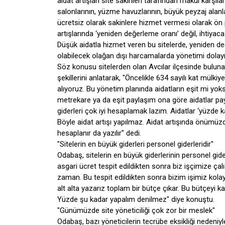
aidat artışları site sakinleri tarafından makul karşıl
salonlarının, yüzme havuzlarının, büyük peyzaj alanla
ücretsiz olarak sakinlere hizmet vermesi olarak ön 
artışlarında ‘yeniden değerleme oranı’ değil, ihtiyaca
Düşük aidatla hizmet veren bu sitelerde, yeniden değ
olabilecek olağan dışı harcamalarda yönetimi dolayı
Söz konusu sitelerden olan Avcılar ilçesinde bulunan 
şekillerini anlatarak, "Öncelikle 634 sayılı kat mülk
alıyoruz. Bu yönetim planında aidatların eşit mi yok
metrekare ya da eşit paylaşım ona göre aidatlar payl
giderleri çok iyi hesaplamak lazım. Aidatlar ‘yüzde
Böyle aidat artışı yapılmaz. Aidat artışında önümüzdeki 
hesaplanır da yazılır" dedi.
"Sitelerin en büyük giderleri personel giderleridir"
Odabaş, sitelerin en büyük giderlerinin personel gide
asgari ücret tespit edildikten sonra biz işçimize ç
zaman. Bu tespit edildikten sonra bizim işimiz kolayla
alt alta yazarız toplam bir bütçe çıkar. Bu bütçeyi k
Yüzde şu kadar yapalım denilmez" diye konuştu.
"Günümüzde site yöneticiliği çok zor bir meslek"
Odabaş, bazı yöneticilerin tecrübe eksikliği nedeniy