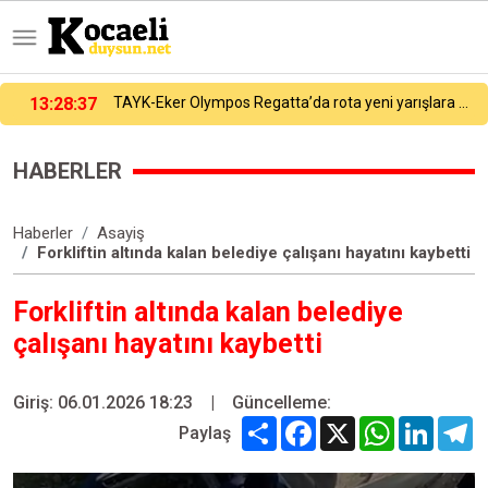
egatta’da rota yeni yarışlara çevriliyor
13:15:32
Büyükakın Çayırova’da projeleri yerinde inceledi, esnafla buluştu
HABERLER
Haberler
Asayiş
Forkliftin altında kalan belediye çalışanı hayatını kaybetti
Forkliftin altında kalan belediye
çalışanı hayatını kaybetti
Giriş: 06.01.2026 18:23
|
Güncelleme:
Share
Facebook
X
WhatsApp
Linked
T
Paylaş