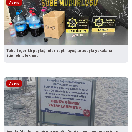
Asayiş
Tehdit içerikli paylaşımlar yaptı, uyuşturucuyla yakalanan
şüpheli tutuklandı
Asayiş
Avcılar’da denize girme yasağı: Deniz suyu numunelerinde