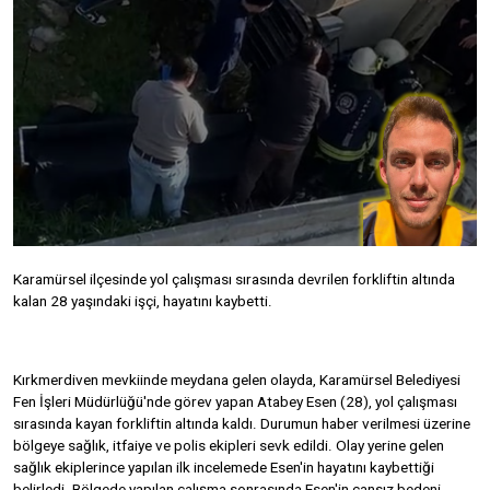
Karamürsel ilçesinde yol çalışması sırasında devrilen forkliftin altında
kalan 28 yaşındaki işçi, hayatını kaybetti.
Kırkmerdiven mevkiinde meydana gelen olayda, Karamürsel Belediyesi
Fen İşleri Müdürlüğü'nde görev yapan Atabey Esen (28), yol çalışması
sırasında kayan forkliftin altında kaldı. Durumun haber verilmesi üzerine
bölgeye sağlık, itfaiye ve polis ekipleri sevk edildi. Olay yerine gelen
sağlık ekiplerince yapılan ilk incelemede Esen'in hayatını kaybettiği
belirledi. Bölgede yapılan çalışma sonrasında Esen'in cansız bedeni