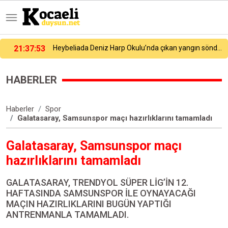
Heybeliada Deniz Harp Okulu’nda çıkan yangın söndürüldü
21:27:54
Galatasaray yeni sezon hazırlıklarına devam ediyor
HABERLER
Haberler
Spor
Galatasaray, Samsunspor maçı hazırlıklarını tamamladı
Galatasaray, Samsunspor maçı
hazırlıklarını tamamladı
GALATASARAY, TRENDYOL SÜPER LİG’İN 12.
HAFTASINDA SAMSUNSPOR İLE OYNAYACAĞI
MAÇIN HAZIRLIKLARINI BUGÜN YAPTIĞI
ANTRENMANLA TAMAMLADI.