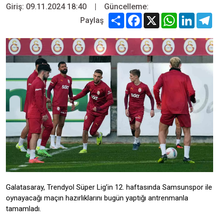
Giriş: 09.11.2024 18:40
|
Güncelleme:
Share
Facebook
X
WhatsApp
Linked
T
Paylaş
Galatasaray, Trendyol Süper Lig’in 12. haftasında Samsunspor ile
oynayacağı maçın hazırlıklarını bugün yaptığı antrenmanla
tamamladı.