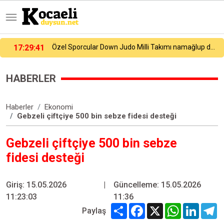
17:29:41
Özel Sporcular Down Judo Milli Takımı namağlup dünya şampiyonu
HABERLER
Haberler
Ekonomi
Gebzeli çiftçiye 500 bin sebze fidesi desteği
Gebzeli çiftçiye 500 bin sebze
fidesi desteği
Giriş: 15.05.2026
|
Güncelleme: 15.05.2026
11:23:03
11:36
Share
Facebook
X
WhatsApp
Linked
T
Paylaş