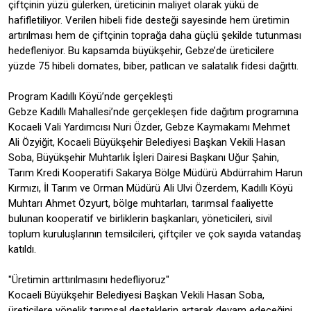
çiftçinin yüzü gülerken, üreticinin maliyet olarak yükü de
hafifletiliyor. Verilen hibeli fide desteği sayesinde hem üretimin
artırılması hem de çiftçinin toprağa daha güçlü şekilde tutunması
hedefleniyor. Bu kapsamda büyükşehir, Gebze’de üreticilere
yüzde 75 hibeli domates, biber, patlıcan ve salatalık fidesi dağıttı.
Program Kadıllı Köyü’nde gerçekleşti
Gebze Kadıllı Mahallesi’nde gerçekleşen fide dağıtım programına
Kocaeli Vali Yardımcısı Nuri Özder, Gebze Kaymakamı Mehmet
Ali Özyiğit, Kocaeli Büyükşehir Belediyesi Başkan Vekili Hasan
Soba, Büyükşehir Muhtarlık İşleri Dairesi Başkanı Uğur Şahin,
Tarım Kredi Kooperatifi Sakarya Bölge Müdürü Abdürrahim Harun
Kırmızı, İl Tarım ve Orman Müdürü Ali Ulvi Özerdem, Kadıllı Köyü
Muhtarı Ahmet Özyurt, bölge muhtarları, tarımsal faaliyette
bulunan kooperatif ve birliklerin başkanları, yöneticileri, sivil
toplum kuruluşlarının temsilcileri, çiftçiler ve çok sayıda vatandaş
katıldı.
"Üretimin arttırılmasını hedefliyoruz"
Kocaeli Büyükşehir Belediyesi Başkan Vekili Hasan Soba,
üreticilere yönelik tarımsal desteklerin artarak devam edeceğini