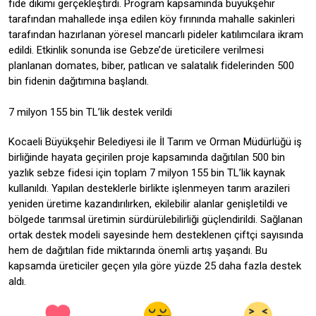
fide dikimi gerçekleştirdi. Program kapsamında büyükşehir
tarafından mahallede inşa edilen köy fırınında mahalle sakinleri
tarafından hazırlanan yöresel mancarlı pideler katılımcılara ikram
edildi. Etkinlik sonunda ise Gebze’de üreticilere verilmesi
planlanan domates, biber, patlıcan ve salatalık fidelerinden 500
bin fidenin dağıtımına başlandı.
7 milyon 155 bin TL’lik destek verildi
Kocaeli Büyükşehir Belediyesi ile İl Tarım ve Orman Müdürlüğü iş
birliğinde hayata geçirilen proje kapsamında dağıtılan 500 bin
yazlık sebze fidesi için toplam 7 milyon 155 bin TL’lik kaynak
kullanıldı. Yapılan desteklerle birlikte işlenmeyen tarım arazileri
yeniden üretime kazandırılırken, ekilebilir alanlar genişletildi ve
bölgede tarımsal üretimin sürdürülebilirliği güçlendirildi. Sağlanan
ortak destek modeli sayesinde hem desteklenen çiftçi sayısında
hem de dağıtılan fide miktarında önemli artış yaşandı. Bu
kapsamda üreticiler geçen yıla göre yüzde 25 daha fazla destek
aldı.