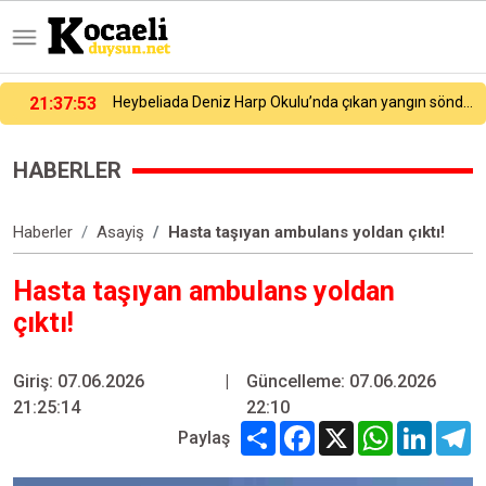
21:27:54
Galatasaray yeni sezon hazırlıklarına devam ediyor
HABERLER
Haberler
Asayiş
Hasta taşıyan ambulans yoldan çıktı!
Hasta taşıyan ambulans yoldan
çıktı!
Giriş: 07.06.2026
|
Güncelleme: 07.06.2026
21:25:14
22:10
Share
Facebook
X
WhatsApp
Linked
T
Paylaş