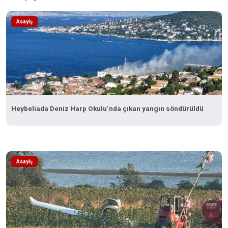
Asayiş
Heybeliada Deniz Harp Okulu’nda çıkan yangın söndürüldü
Asayiş