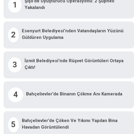
Şişli’de Uyuşturucu Operasyonu: 2 Şüpheli
1
Yakalandı
Esenyurt Belediyesi’nden Vatandaşların Yüzünü
2
Güldüren Uygulama
İzmit Belediyesi'nde Rüşvet Görüntüleri Ortaya
3
Çıktı!
4
Bahçelievler’de Binanın Çökme Anı Kamerada
Bahçelievler’de Çöken Ve Yıkımı Yapılan Bina
5
Havadan Görüntülendi