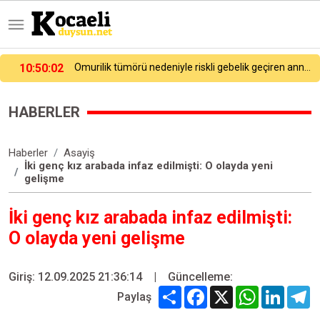
Omurilik tümörü nedeniyle riskli gebelik geçiren anne ile prematüre bebeği sağlığına kavuştu
10:23:14
Sturm Graz’ın eski futbolcusu Jakob Jantscher, Fenerbahçe maçını değerlendirdi
HABERLER
Haberler
Asayiş
İki genç kız arabada infaz edilmişti: O olayda yeni
gelişme
İki genç kız arabada infaz edilmişti:
O olayda yeni gelişme
Giriş: 12.09.2025 21:36:14
|
Güncelleme:
Share
Facebook
X
WhatsApp
Linked
T
Paylaş