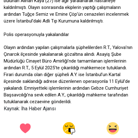
bulunan Alihan Kaya (27) ise ağır yaralanarak hastaneye
kaldırılmıştı. Olayın sonrasında ekiplerin yaptığı çalışmaların
ardından Tuğçe Semiz ve Emine Çöp’ün cenazeleri incelenmek
üzere İstanbul’daki Adli Tıp Kurumuna kaldırılmıştı.
Polis operasyonuyla yakalandılar
Olayın ardından yapılan çalışmalarla şüphelilerden R.T., Yalova’nın
Çınarcık ilçesinde yakalanarak gözaltına alındı. Asayiş Şube
Müdürlüğü Cinayet Büro Amirliği’nde tamamlanan işlemlerinin
ardından R.T., 5 Eylül 2025’te çıkarıldığı mahkemece tutuklandı.
Firari durumda olan diğer şüpheli A.Y. ise İstanbul’un Kartal
ilçesinde saklandığı adrese düzenlenen operasyonla 11 Eylül’de
yakalandı. Emniyetteki işlemlerinin ardından Gebze Cumhuriyet
Başsavcılığı’na sevk edilen A.Y., çıkarıldığı mahkeme tarafından
tutuklanarak cezaevine gönderildi.
Kaynak: İha Haber Ajansı