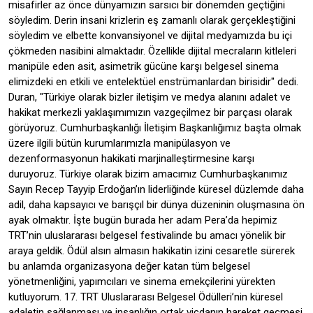
misafirler az önce dünyamızın sarsıcı bir dönemden geçtiğini
söyledim. Derin insani krizlerin eş zamanlı olarak gerçekleştiğini
söyledim ve elbette konvansiyonel ve dijital medyamızda bu içi
çökmeden nasibini almaktadır. Özellikle dijital mecraların kitleleri
manipüle eden asit, asimetrik gücüne karşı belgesel sinema
elimizdeki en etkili ve entelektüel enstrümanlardan birisidir" dedi.
Duran, "Türkiye olarak bizler iletişim ve medya alanını adalet ve
hakikat merkezli yaklaşımımızın vazgeçilmez bir parçası olarak
görüyoruz. Cumhurbaşkanlığı İletişim Başkanlığımız başta olmak
üzere ilgili bütün kurumlarımızla manipülasyon ve
dezenformasyonun hakikati marjinalleştirmesine karşı
duruyoruz. Türkiye olarak bizim amacımız Cumhurbaşkanımız
Sayın Recep Tayyip Erdoğan’ın liderliğinde küresel düzlemde daha
adil, daha kapsayıcı ve barışçıl bir dünya düzeninin oluşmasına ön
ayak olmaktır. İşte bugün burada her adam Pera’da hepimiz
TRT’nin uluslararası belgesel festivalinde bu amacı yönelik bir
araya geldik. Ödül alsın almasın hakikatin izini cesaretle sürerek
bu anlamda organizasyona değer katan tüm belgesel
yönetmenliğini, yapımcıları ve sinema emekçilerini yürekten
kutluyorum. 17. TRT Uluslararası Belgesel Ödülleri’nin küresel
adaletin sağlanması ve insanlığın ortak vicdanın hareket geçmesi