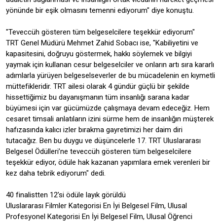
yönünde bir eşik olmasını temenni ediyorum" diye konuştu.
"Teveccüh gösteren tüm belgeselcilere teşekkür ediyorum"
TRT Genel Müdürü Mehmet Zahid Sobacı ise, "Kabiliyetini ve
kapasitesini, doğruyu göstermek, hakkı söylemek ve bilgiyi
yaymak için kullanan cesur belgeselciler ve onların artı sıra kararlı
adımlarla yürüyen belgeselseverler de bu mücadelenin en kıymetli
müttefikleridir. TRT ailesi olarak 4 gündür güçlü bir şekilde
hissettiğimiz bu dayanışmanın tüm insanlığı sarana kadar
büyümesi için var gücümüzde çalışmaya devam edeceğiz. Hem
cesaret timsali anlatıların izini sürme hem de insanlığın müşterek
hafızasında kalıcı izler bırakma gayretimizi her daim diri
tutacağız. Ben bu duygu ve düşüncelerle 17. TRT Uluslararası
Belgesel Ödülleri’ne teveccüh gösteren tüm belgeselcilere
teşekkür ediyor, ödüle hak kazanan yapımlara emek verenleri bir
kez daha tebrik ediyorum" dedi.
40 finalistten 12’si ödüle layık görüldü
Uluslararası Filmler Kategorisi En İyi Belgesel Film, Ulusal
Profesyonel Kategorisi En İyi Belgesel Film, Ulusal Öğrenci