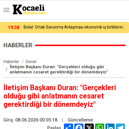
19:38
Bolat: Ortak Savunma Anlaşması ekonomik iş birliklerini güçlendirecek
HABERLER
Haberler
Genel
İletişim Başkanı Duran: "Gerçekleri olduğu gibi
anlatmanın cesaret gerektirdiği bir dönemdeyiz"
İletişim Başkanı Duran: "Gerçekleri
olduğu gibi anlatmanın cesaret
gerektirdiği bir dönemdeyiz"
Giriş: 08.06.2026 00:05:18
|
Güncelleme:
Share
Facebook
X
WhatsApp
Linked
T
Paylaş