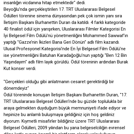
insanlığın vicdanına hitap etmektedir" dedi.
Beyoğlu’nda gerçekleştirilen 17. TRT Uluslararası Belgesel
Ödülleri törenine sinema dünyasından pek çok ismin yanı sıra
İletişim Başkanı Burhanettin Duran da katıldı. 4 farklı kategoride
40 finalist ödül için yarışırken, Uluslararası Filmler Kategorisi En
İyi Belgesel Film Ödülü’nü yönetmenliğini Mohammed Sawwaf’ın
yaptığı "Gazze’nin İkizleri Bana Geri Dönün" adlı film kazandı.
Ulusal Profesyonel Kategorisi’nde En İyi Belgesel Film Ödülü’ne
ise yönetmenliğini Batuhan Karadağoğlu’nun yaptığı "Ben 12 Bin
Yaşındayım" adlı film layık görüldü. Ödül töreninin ardından Burak
Kut konser verdi.
"Gerçekleri olduğu gibi anlatmanın cesaret gerektirdiği bir
dönemdeyiz"
Ödül töreninde konuşan İletişim Başkanı Burhanettin Duran, "17.
TRT Uluslararası Belgesel Ödülleri’nde bu güzide toplulukla bir
araya gelmekten duyduğum büyük memnuniyeti ifade ediyor ve
hepinize bu anlamlı buluşmaya geldiğiniz için hoş geldiniz
diyorum. Kıymetli misafirler bildiğiniz üzere TRT Uluslararası
Belgesel Ödülleri, 2009 yılından bu yana belgeselciliğin evrensel