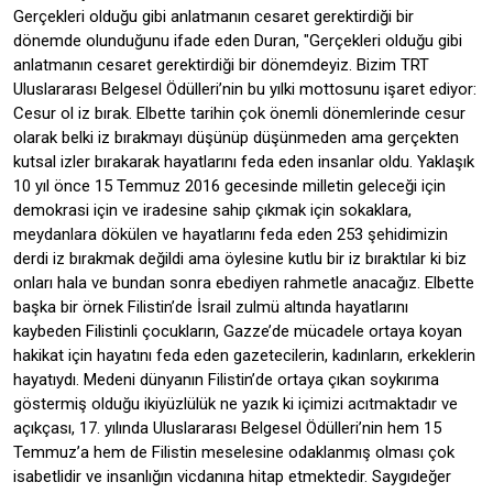
Gerçekleri olduğu gibi anlatmanın cesaret gerektirdiği bir
dönemde olunduğunu ifade eden Duran, "Gerçekleri olduğu gibi
anlatmanın cesaret gerektirdiği bir dönemdeyiz. Bizim TRT
Uluslararası Belgesel Ödülleri’nin bu yılki mottosunu işaret ediyor:
Cesur ol iz bırak. Elbette tarihin çok önemli dönemlerinde cesur
olarak belki iz bırakmayı düşünüp düşünmeden ama gerçekten
kutsal izler bırakarak hayatlarını feda eden insanlar oldu. Yaklaşık
10 yıl önce 15 Temmuz 2016 gecesinde milletin geleceği için
demokrasi için ve iradesine sahip çıkmak için sokaklara,
meydanlara dökülen ve hayatlarını feda eden 253 şehidimizin
derdi iz bırakmak değildi ama öylesine kutlu bir iz bıraktılar ki biz
onları hala ve bundan sonra ebediyen rahmetle anacağız. Elbette
başka bir örnek Filistin’de İsrail zulmü altında hayatlarını
kaybeden Filistinli çocukların, Gazze’de mücadele ortaya koyan
hakikat için hayatını feda eden gazetecilerin, kadınların, erkeklerin
hayatıydı. Medeni dünyanın Filistin’de ortaya çıkan soykırıma
göstermiş olduğu ikiyüzlülük ne yazık ki içimizi acıtmaktadır ve
açıkçası, 17. yılında Uluslararası Belgesel Ödülleri’nin hem 15
Temmuz’a hem de Filistin meselesine odaklanmış olması çok
isabetlidir ve insanlığın vicdanına hitap etmektedir. Saygıdeğer