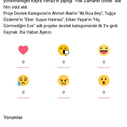
yönetmenliğini Kayra Yılmaz’ın yaptığı "Yitik Zamanın İzinde" adlı
film ödül aldı.
Proje Destek Kategorisi’ni Ahmet Alan’ın "Ali Rıza Bey", Tuğçe
Özdemir’in "Eber: Suyun Hatırası", Erkan Yaşar’ın "Hiç
Görmediğim Eve" adlı projeler destek kategorisinde ilk 3’e girdi.
Kaynak: İha Haber Ajansı
0
0
0
0
0
0
Yorumlar