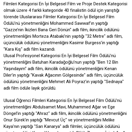
Filmleri Kategorisi En İyi Belgesel Film ve Proje Destek Kategorisi
olmak üzere 4 farklı kategoride 40 finalistin ödül için yarıştığı
törende Uluslararası Filmler Kategorisi En İyi Belgesel Film
Ödülü’nü yönetmenliğini Mohammed Sawwaf’ın yaptığı
"Gazze’nin İkizleri Bana Geri Dönün" adlı film, ikincilik ödülünü
yönetmenliğini Morteza Atabaki’nin yaptığı "32 Metre" adlı film,
üçüncülük ödülünü yönetmenliğini Kasimir Burgess’in yaptığı
"Kara Kış" adlı film kazandı.
Ulusal Profesyonel Kategorisi En İyi Belgesel Film Ödülü’nü
yönetmenliğini Batuhan Karadağoğlu’nun yaptığı "Ben 12 Bin
Yaşındayım" adlı film, ikincilik ödülünü yönetmenliğini Kenan
Diler’in yaptığı "Kavak Ağacının Gölgesinde" adlı film, üçüncülük
ödülünü yönetmenliğini Mehmet Ali Poyraz’ın yaptığı "Sednaya"
adlı film ödüle layık görüldü.
Ulusal Öğrenci Filmleri Kategorisi En İyi Belgesel Film Ödülü’nü
yönetmenliğini Abdulsamet Mavi, Muhammed Ağar ve Ege
Döngel’in yaptığı "Ahraz" adlı film, ikincilik ödülünü yönetmenliğini
Onur Sürek’in yaptığı "Mevcut Üç" ve yönetmenliğini Melike
Kaya’nın yaptığı "Sarı Kanarya" adlı filmler, üçüncülük ödülünü