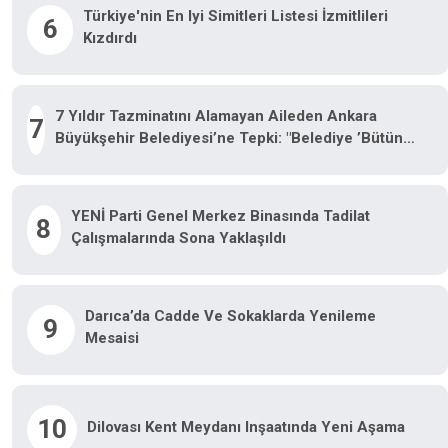
Türkiye'nin En Iyi Simitleri Listesi İzmitlileri
6
Kızdırdı
7 Yıldır Tazminatını Alamayan Aileden Ankara
7
Büyükşehir Belediyesi’ne Tepki: "Belediye ’Bütün
Yargı Yollarını Tüketeceğiz’ Dedi, Bizi Tüketti"
YENİ Parti Genel Merkez Binasında Tadilat
8
Çalışmalarında Sona Yaklaşıldı
Darıca’da Cadde Ve Sokaklarda Yenileme
9
Mesaisi
10
Dilovası Kent Meydanı Inşaatında Yeni Aşama