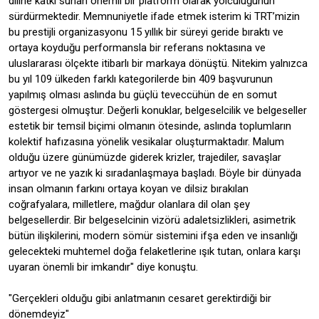
diline katkı sunan önemli bir platform olarak yolculuğunun
sürdürmektedir. Memnuniyetle ifade etmek isterim ki TRT’mizin
bu prestijli organizasyonu 15 yıllık bir süreyi geride bıraktı ve
ortaya koyduğu performansla bir referans noktasına ve
uluslararası ölçekte itibarlı bir markaya dönüştü. Nitekim yalnızca
bu yıl 109 ülkeden farklı kategorilerde bin 409 başvurunun
yapılmış olması aslında bu güçlü teveccühün de en somut
göstergesi olmuştur. Değerli konuklar, belgeselcilik ve belgeseller
estetik bir temsil biçimi olmanın ötesinde, aslında toplumların
kolektif hafızasına yönelik vesikalar oluşturmaktadır. Malum
olduğu üzere günümüzde giderek krizler, trajediler, savaşlar
artıyor ve ne yazık ki sıradanlaşmaya başladı. Böyle bir dünyada
insan olmanın farkını ortaya koyan ve dilsiz bırakılan
coğrafyalara, milletlere, mağdur olanlara dil olan şey
belgesellerdir. Bir belgeselcinin vizörü adaletsizlikleri, asimetrik
bütün ilişkilerini, modern sömür sistemini ifşa eden ve insanlığı
gelecekteki muhtemel doğa felaketlerine ışık tutan, onlara karşı
uyaran önemli bir imkandır" diye konuştu.
"Gerçekleri olduğu gibi anlatmanın cesaret gerektirdiği bir
dönemdeyiz"