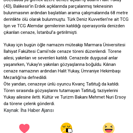
(43), Balıkesir’in Erdek açıklarında parçalanmış teknesinin
bulunmasının ardından başlatılan arama çalışmalarında 68 metre
derinlikte ölü olarak bulunmuştu. Türk Deniz Kuvvetleri’ne ait TCG
Işın ve TCG Alemdar gemilerinin katıldığı operasyonla denizden
çıkarılan cenaze, İstanbul’a getirilmişti.
Yukay için bugün öğle namazını müteakip Marmara Üniversitesi
İlahiyat Fakültesi Camii’nde cenaze töreni düzenlendi. Törene
ailesi, yakınları ve sevenleri katıldı. Cenazede duygusal anlar
yaşanırken, Yukay’ın yakınları gözyaşlarına boğuldu. Kılınan
cenaze namazının ardından Halit Yukay, Ümraniye Hekimbaşı
Mezarlığı’na defnedildi.
Öte yandan, cenazeye ünlü oyuncu Kıvanç Tatlıtuğ da katıldı.
Tören sırasında gözyaşlarını tutamayan Tatlıtuğ, taziyelerini
Yukay ailesine iletti. Kültür ve Turizm Bakanı Mehmet Nuri Ersoy
da törene çelenk gönderdi.
Kaynak: İha Haber Ajansı