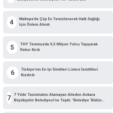
Maltepe’de Çöp Ev Temizlenerek Halk Sağlığı
4
Için Önlem Alındı
THY Temmuzda 9,5 Milyon Yolcu Taşıyarak
5
Rekor Kırdı
Türkiye'nin En Iyi Simitleri Listesi İzmitlileri
6
Kızdırdı
7 Yıldır Tazminatını Alamayan Aileden Ankara
7
Büyükşehir Belediyesi’ne Tepki: "Belediye ’Bütün
Yargı Yollarını Tüketeceğiz’ Dedi, Bizi Tüketti"