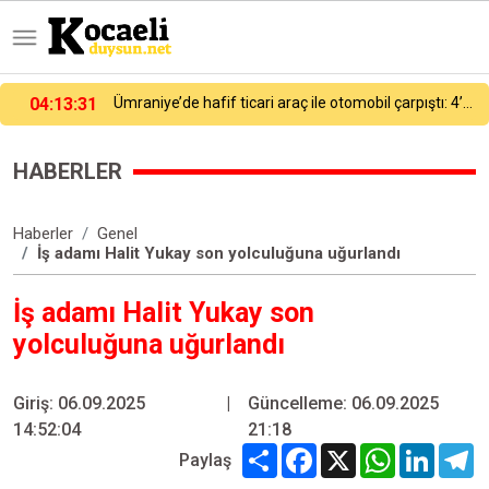
Ümraniye’de hafif ticari araç ile otomobil çarpıştı: 4’ü ağır, 6 yaralı
02:31:49
Güngören’de 5 katlı binanın balkonu çöktü: Binanın çevresi bariyerle kapatıldı
HABERLER
Haberler
Genel
İş adamı Halit Yukay son yolculuğuna uğurlandı
İş adamı Halit Yukay son
yolculuğuna uğurlandı
Giriş: 06.09.2025
|
Güncelleme: 06.09.2025
14:52:04
21:18
Share
Facebook
X
WhatsApp
Linked
T
Paylaş