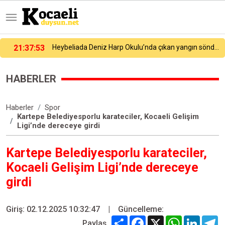
Heybeliada Deniz Harp Okulu’nda çıkan yangın söndürüldü
21:27:54
Galatasaray yeni sezon hazırlıklarına devam ediyor
HABERLER
Haberler
Spor
Kartepe Belediyesporlu karateciler, Kocaeli Gelişim
Ligi’nde dereceye girdi
Kartepe Belediyesporlu karateciler,
Kocaeli Gelişim Ligi’nde dereceye
girdi
Giriş: 02.12.2025 10:32:47
|
Güncelleme:
Share
Facebook
X
WhatsApp
Linked
T
Paylaş