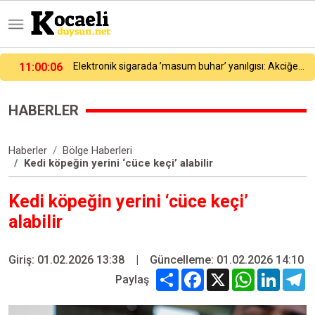
11:02:07
Darıca’ya 250 milyon liralık yatırım
HABERLER
Haberler
Bölge Haberleri
Kedi köpeğin yerini ‘cüce keçi’ alabilir
Kedi köpeğin yerini ‘cüce keçi’
alabilir
Giriş: 01.02.2026 13:38
|
Güncelleme: 01.02.2026 14:10
Share
Facebook
X
WhatsApp
Linked
T
Paylaş