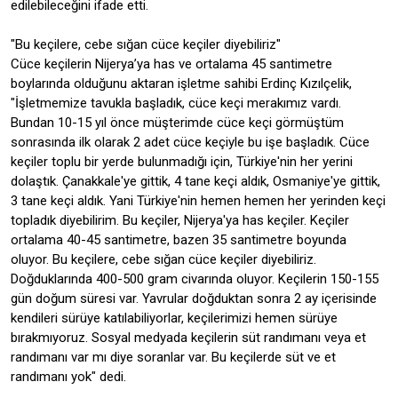
edilebileceğini ifade etti.
"Bu keçilere, cebe sığan cüce keçiler diyebiliriz"
Cüce keçilerin Nijerya’ya has ve ortalama 45 santimetre
boylarında olduğunu aktaran işletme sahibi Erdinç Kızılçelik,
"İşletmemize tavukla başladık, cüce keçi merakımız vardı.
Bundan 10-15 yıl önce müşterimde cüce keçi görmüştüm
sonrasında ilk olarak 2 adet cüce keçiyle bu işe başladık. Cüce
keçiler toplu bir yerde bulunmadığı için, Türkiye'nin her yerini
dolaştık. Çanakkale'ye gittik, 4 tane keçi aldık, Osmaniye'ye gittik,
3 tane keçi aldık. Yani Türkiye'nin hemen hemen her yerinden keçi
topladık diyebilirim. Bu keçiler, Nijerya'ya has keçiler. Keçiler
ortalama 40-45 santimetre, bazen 35 santimetre boyunda
oluyor. Bu keçilere, cebe sığan cüce keçiler diyebiliriz.
Doğduklarında 400-500 gram civarında oluyor. Keçilerin 150-155
gün doğum süresi var. Yavrular doğduktan sonra 2 ay içerisinde
kendileri sürüye katılabiliyorlar, keçilerimizi hemen sürüye
bırakmıyoruz. Sosyal medyada keçilerin süt randımanı veya et
randımanı var mı diye soranlar var. Bu keçilerde süt ve et
randımanı yok" dedi.