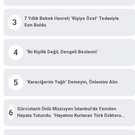
7 Yıllık Bebek Hasreti "kişiye Özel" Tedaviyle
3
Son Buldu
4
"İki Kişilik Değil, Dengeli Beslenin"
5
"Karaciğerim Yağlı" Demeyin, Önlemini Alın
Gürcistanlı Ünlü Müzisyen İstanbul’da Yeniden
6
Hayata Tutundu: "Hayatımı Kurtaran Türk Doktorum
Için Tiflis’te Sahneye Çıkacağım"