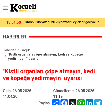
14:08:50
Beşiktaş, Hradec Kralove maçı hazırlıklarına başladı
HABERLER
Haberler
Sağlık
"Kistli organları çöpe atmayın, kedi ve köpeğe
yedirmeyin" uyarısı
"Kistli organları çöpe atmayın, kedi
ve köpeğe yedirmeyin" uyarısı
Giriş: 26.05.2026
|
Güncelleme: 26.05.2026
11:04:20
11:18
Share
Facebook
X
WhatsApp
Linked
T
Paylaş