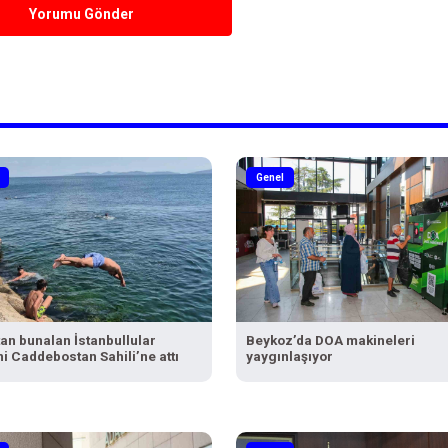
Yorumu Gönder
Genel
an bunalan İstanbullular
Beykoz’da DOA makineleri
i Caddebostan Sahili’ne attı
yaygınlaşıyor