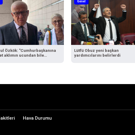
Genel
rul Özkök: "Cumhurbaşkanına
Lütfü Obuz yeni başkan
et aklımın ucundan bile
yardımcılarını belirlerdi
ez"
kitleri
Hava Durumu