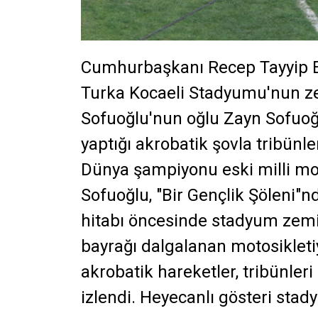
Cumhurbaşkanı Recep Tayyip E
Turka
Kocaeli
Stadyumu'nun zem
Sofuoğlu'nun oğlu Zayn Sofuoğl
yaptığı akrobatik şovla tribünl
Dünya şampiyonu eski milli mo
Sofuoğlu, "Bir Gençlik Şöleni"
hitabı öncesinde stadyum zemin
bayrağı dalgalanan motosikleti
akrobatik hareketler, tribünleri
izlendi. Heyecanlı gösteri stad