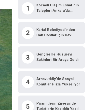
Kocaeli Ulaşım Esnafının
1
Talepleri Ankara’da
Masaya Yatırıldı
Kartal Belediyesi’nden
2
Can Dostlar Için Dev
Yatırım
Gençler Ile Huzurevi
3
Sakinleri Bir Araya Geldi
Arnavutköy’de Sosyal
4
Konutlar Hızla Yükseliyor
Piramitlerin Zirvesinde
5
Turistlerin Kazıdığı Yazılar