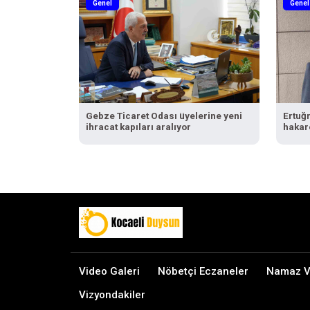
Genel
Genel
Gebze Ticaret Odası üyelerine yeni
Ertuğ
ihracat kapıları aralıyor
hakar
geçm
Video Galeri
Nöbetçi Eczaneler
Namaz Va
Vizyondakiler