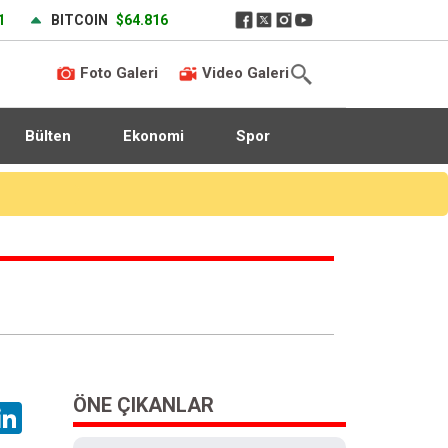
1
BITCOIN
$64.816
Foto Galeri
Video Galeri
Bülten
Ekonomi
Spor
Heybeliada Deniz Harp Okulu’nun çatısında tadilat sırasında yangın çıktı. Olay yerine çevre ilçelerden çok sayıda itfaiye ekibi sevk edilirken, yangına müdahale devam ediyor.
ÖNE ÇIKANLAR
hatsApp
LinkedIn