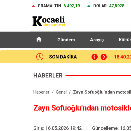
GRAMALTIN
6.492,19
DOLAR
47,5928
Gündem
Asayiş
Kültü
rp Okulu’ndaki yangına müdahale sürüyor
SON DAKİKA
18:02:2
HABERLER
Haberler
Genel
Zayn Sofuoğlu'ndan motosik
Zayn Sofuoğlu'ndan motosikl
Giriş: 16.05.2026 19:42
|
Güncelleme: 16.05