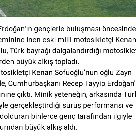
rdoğan'ın gençlerle buluşması öncesinde
inine inen eski milli motosikletçi Kena
u, Türk bayrağı dalgalandırdığı motosiklet
erden büyük alkış topladı.
tosikletçi Kenan Sofuoğlu'nun oğlu Zayn
nde, Cumhurbaşkanı Recep Tayyip Erdoğan'
ine çıktı. Minik yeteneğin, arkasında Tür
yle gerçekleştirdiği sürüş performansı ve
 dolduran binlerce genç tarafından ilgiyle
yumdan büyük alkış aldı.