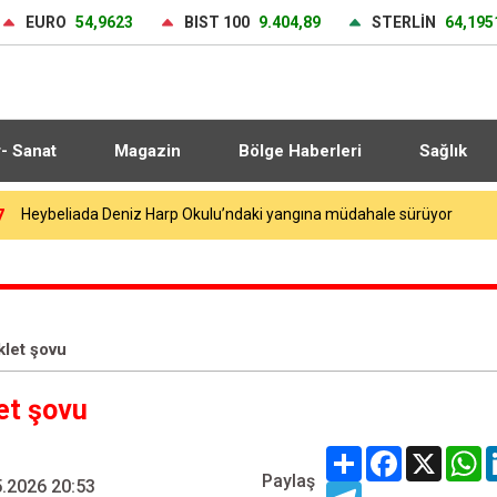
EURO
54,9623
BIST 100
9.404,89
STERLİN
64,195
r- Sanat
Magazin
Bölge Haberleri
Sağlık
9
let şovu
et şovu
Share
Facebook
X
W
Paylaş
.2026 20:53
Telegram