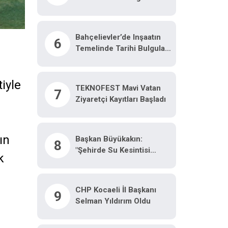
Ortaya Çıktı
Bahçelievler’de Inşaatın
6
Temelinde Tarihi Bulgular
Çıktı
n
iyle
TEKNOFEST Mavi Vatan
7
Ziyaretçi Kayıtları Başladı
ın
Başkan Büyükakın:
8
"Şehirde Su Kesintisi
k
Yaşanmadı"
CHP Kocaeli İl Başkanı
9
Selman Yıldırım Oldu