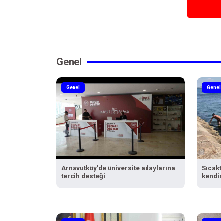
Genel
Genel
Genel
Arnavutköy’de üniversite adaylarına
Sıcakt
tercih desteği
kendin