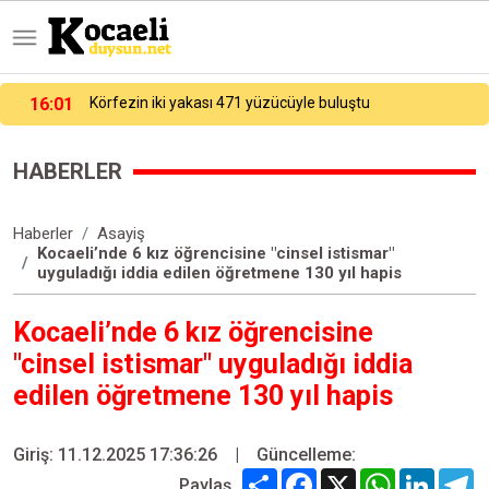
15:43:50
Beyoğlu’nda kötü koku ihbarı: Kokunun geldiği evden ceset çıktı
HABERLER
Haberler
Asayiş
Kocaeli’nde 6 kız öğrencisine "cinsel istismar"
uyguladığı iddia edilen öğretmene 130 yıl hapis
Kocaeli’nde 6 kız öğrencisine
"cinsel istismar" uyguladığı iddia
edilen öğretmene 130 yıl hapis
Giriş: 11.12.2025 17:36:26
|
Güncelleme:
Share
Facebook
X
WhatsApp
Linked
T
Paylaş