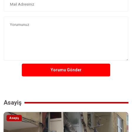
Yorumu Gönder
Asayiş
Asayiş