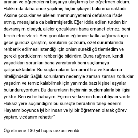
aranan ve öğrencilerini başarıya ulaştırmış bir öğretmen oldum.
Hakkımda daha önce yapılmış hiçbir şikayet bulunmamaktadır.
Aksine çocuklar ve aileleri memnuniyetlerini defalarca ifade
etmiş, mesajlarla da belirtmişlerdir. Eğer iddia edilen türden bir
davranışım olsaydı, aileler çocuklarını bana emanet etmez, beni
tercih etmezlerdi. Ben çocukların eğitimine katkı sağlamak için
gece gündüz çalıştım, sorularını çözdüm, özel durumlarında
rehberlik edilmesi istendiği için onları sürekli gözlemledim ve
gerekli gördüklerimi rehberliğe bildirdim. Buna rağmen, kendi
yaşadıkları sorunları bana yansıtarak beni suçlamaya
çalışmaktadırlar. Bu suçlamaların tamamı iftira ve karalama
niteliğindedir. Sağlık sorunlarım nedeniyle zaman zaman zorluklar
yaşadım ve temiz kalabilmek için yanımda bazı kişisel eşyalar
bulunduruyordum. Bu durumların hiçbirinin suçlamalarla bir ilgisi
yoktur. Ben iyi bir babayım. Eşimin ve kızımın bana ihtiyacı vardır.
Haksız yere suçlandığım bu süreçte beraatımı talep ederim.
Hayatım boyunca iyi bir insan ve iyi bir öğretmen olarak görev
yaptım, vicdanım rahattır."
Öğretmene 130 yıl hapis cezası verildi