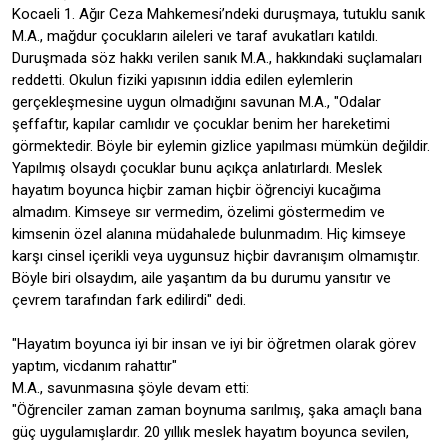
Kocaeli 1. Ağır Ceza Mahkemesi’ndeki duruşmaya, tutuklu sanık
M.A., mağdur çocukların aileleri ve taraf avukatları katıldı.
Duruşmada söz hakkı verilen sanık M.A., hakkındaki suçlamaları
reddetti. Okulun fiziki yapısının iddia edilen eylemlerin
gerçekleşmesine uygun olmadığını savunan M.A., "Odalar
şeffaftır, kapılar camlıdır ve çocuklar benim her hareketimi
görmektedir. Böyle bir eylemin gizlice yapılması mümkün değildir.
Yapılmış olsaydı çocuklar bunu açıkça anlatırlardı. Meslek
hayatım boyunca hiçbir zaman hiçbir öğrenciyi kucağıma
almadım. Kimseye sır vermedim, özelimi göstermedim ve
kimsenin özel alanına müdahalede bulunmadım. Hiç kimseye
karşı cinsel içerikli veya uygunsuz hiçbir davranışım olmamıştır.
Böyle biri olsaydım, aile yaşantım da bu durumu yansıtır ve
çevrem tarafından fark edilirdi" dedi.
"Hayatım boyunca iyi bir insan ve iyi bir öğretmen olarak görev
yaptım, vicdanım rahattır"
M.A., savunmasına şöyle devam etti:
"Öğrenciler zaman zaman boynuma sarılmış, şaka amaçlı bana
güç uygulamışlardır. 20 yıllık meslek hayatım boyunca sevilen,