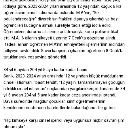
Kartepe’deki Sınav Koleji’nde sınıf öğretmenliği yapan M.A. (45)
iddiaya göre, 2023-2024 yılları arasında 12 yaşından küçük 6 kız
öğrencisine cinsel istismarda bulundu. M.A.’nın, "Sizi
ödüllendireceğim" diyerek sınıftakileri dışarıya çıkardığı ve bazı
öğrencileri kucağına almak suretiyle taciz ettiği iddia edildi.
Öğrencilerin durumu ailelerine anlatmasıyla konu polise intikal
etti. M.A., 6 ailenin şikayeti üzerine 7 Ocak’ta gözaltına alındı.
İfadesi alınan öğretmen M.A’nın emniyetteki işlemlerinin ardından
adliyeye sevk edildi. Savcı karşısına çıkarılan öğretmen 8 Ocak’ta
tutuklanarak cezaevine gönderildi.
84 yıl 6 aydan 204 yıl 5 aya kadar kadar hapis
Sanık, 2023-2024 yılları arasında ’12 yaşından küçük mağdurların
cinsel istismarı’, ’basit tehdit’, ’12 yaşını tamamlamayan çocuğun
nitelikli cinsel istismarı’ suçlarından yargılanırken, iddianamede 84
yıl 6 aydan 204 yıl 5 aya kadar kadar cezalandırılması istendi.
Dava sürecinde mağdur çocuklar, sınıf öğretmenlerinin
kendilerine müstehcen hareketlerde bulunduğunu dile getirdi.
"Hiç kimseye karşı cinsel içerikli veya uygunsuz hiçbir davranışım
olmamıştır"