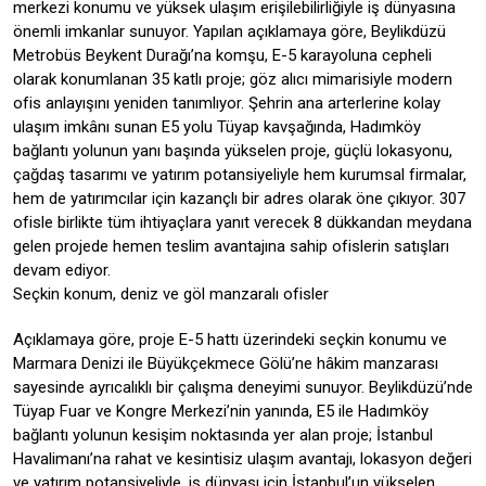
merkezi konumu ve yüksek ulaşım erişilebilirliğiyle iş dünyasına
önemli imkanlar sunuyor. Yapılan açıklamaya göre, Beylikdüzü
Metrobüs Beykent Durağı’na komşu, E-5 karayoluna cepheli
olarak konumlanan 35 katlı proje; göz alıcı mimarisiyle modern
ofis anlayışını yeniden tanımlıyor. Şehrin ana arterlerine kolay
ulaşım imkânı sunan E5 yolu Tüyap kavşağında, Hadımköy
bağlantı yolunun yanı başında yükselen proje, güçlü lokasyonu,
çağdaş tasarımı ve yatırım potansiyeliyle hem kurumsal firmalar,
hem de yatırımcılar için kazançlı bir adres olarak öne çıkıyor. 307
ofisle birlikte tüm ihtiyaçlara yanıt verecek 8 dükkandan meydana
gelen projede hemen teslim avantajına sahip ofislerin satışları
devam ediyor.
Seçkin konum, deniz ve göl manzaralı ofisler
Açıklamaya göre, proje E-5 hattı üzerindeki seçkin konumu ve
Marmara Denizi ile Büyükçekmece Gölü’ne hâkim manzarası
sayesinde ayrıcalıklı bir çalışma deneyimi sunuyor. Beylikdüzü’nde
Tüyap Fuar ve Kongre Merkezi’nin yanında, E5 ile Hadımköy
bağlantı yolunun kesişim noktasında yer alan proje; İstanbul
Havalimanı’na rahat ve kesintisiz ulaşım avantajı, lokasyon değeri
ve yatırım potansiyeliyle, iş dünyası için İstanbul’un yükselen