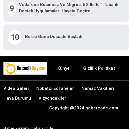
Vodafone Business Ve Migros, 5G Ile IoT Tabanlı
9
Destek Uygulamaları Hayata Geçirdi
10
Borsa Güne Düşüşle Başladı
Künye
Gizlilik Politikası
Video Galeri
Nöbetçi Eczaneler
Namaz Vakitleri
Hava Durumu
Vizyondakiler
Copyright @2024 habercode.com
Haber Yazılımı :
haber<code>