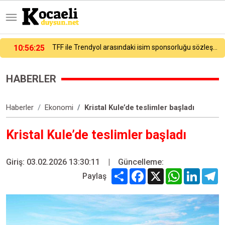
10:40:04
ING Türkiye’nin aktif büyüklüğü 298.1 milyar TL’ye ulaştı
HABERLER
Haberler
Ekonomi
Kristal Kule’de teslimler başladı
Kristal Kule’de teslimler başladı
Giriş: 03.02.2026 13:30:11
|
Güncelleme:
Share
Facebook
X
WhatsApp
Linked
T
Paylaş