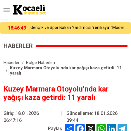
Gençlik ve Spor Bakan Yardımcısı Yerlikaya: "Modern pentatlonumuz olimpiyatta madalya alacak potansiyele geldi"
18:24:20
Tuzla’da 2 katlı işçi konteynerleri alevlere teslim oldu
HABERLER
Haberler
Bölge Haberleri
Kuzey Marmara Otoyolu’nda kar yağışı kaza getirdi: 11
yaralı
Kuzey Marmara Otoyolu’nda kar
yağışı kaza getirdi: 11 yaralı
Giriş: 18.01.2026
|
Güncelleme: 18.01.2026
06:47:16
09:44
Share
Facebook
X
WhatsApp
Linked
T
Paylaş